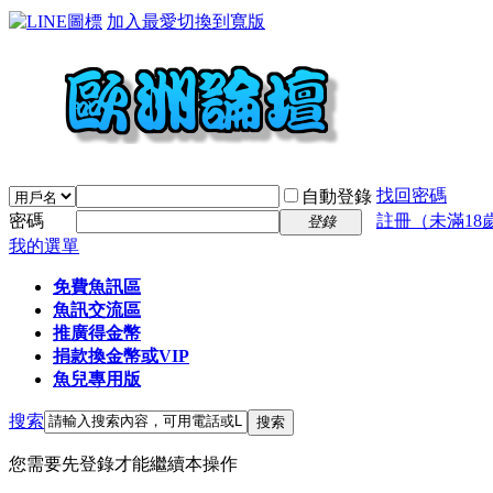
加入最愛
切換到寬版
找回密碼
自動登錄
密碼
註冊（未滿18
登錄
我的選單
免費魚訊區
魚訊交流區
推廣得金幣
捐款換金幣或VIP
魚兒專用版
搜索
搜索
您需要先登錄才能繼續本操作