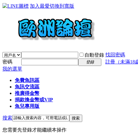
加入最愛
切換到寬版
找回密碼
自動登錄
密碼
註冊（未滿18
登錄
我的選單
免費魚訊區
魚訊交流區
推廣得金幣
捐款換金幣或VIP
魚兒專用版
搜索
搜索
您需要先登錄才能繼續本操作