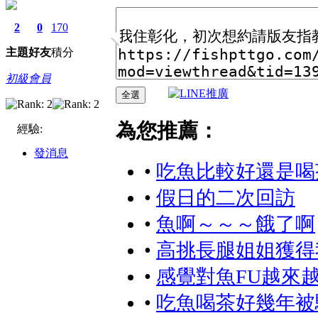
經驗:
為您推薦：
發消息
•
吃魚比較好還是喝茶比較好?
•
假日的二次回訪
•
魚啊～～～餓了啊
•
高挑長腿姐姐獲得我歡心
•
感覺對魚FU越來越少
•
吃魚喝茶好幾年被騙太多後 其實
•
人生成就+1，喝茶初發
•
巨乳控的最愛 超大H杯巨乳就是爽
回復
使用道具
聯絡管理員
返回列表
高級模式