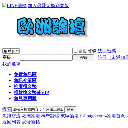
加入最愛
切換到寬版
找回密碼
自動登錄
密碼
註冊（未滿18
登錄
我的選單
免費魚訊區
魚訊交流區
推廣得金幣
捐款換金幣或VIP
魚兒專用版
搜索
搜索
魚訊交流 歐洲論壇 神奇論壇 東歐論壇 fishpttgo.com
»
論壇首頁
›
返回列表