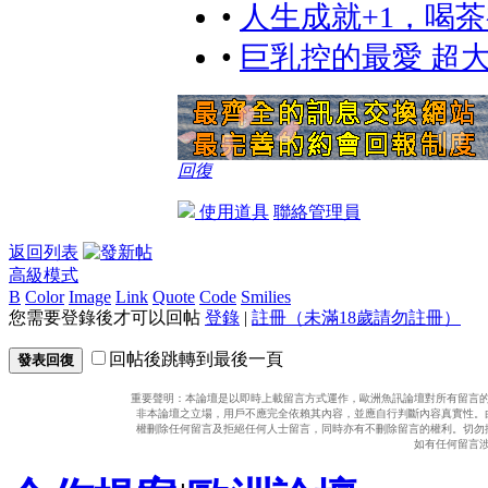
B
Color
Image
Link
Quote
Code
Smilies
您需要登錄後才可以回帖
登錄
|
註冊（未滿18歲請勿註冊）
回帖後跳轉到最後一頁
發表回復
重要聲明：本論壇是以即時上載留言方式運作，歐洲魚訊論壇對所有留言
非本論壇之立場，用戶不應完全依賴其內容，並應自行判斷內容真實性。
權刪除任何留言及拒絕任何人士留言，同時亦有不刪除留言的權利。切勿
如有任何留言
合作提案
|
歐洲論壇
GMT+8, 2026-8-7 09:15
Powered by
歐洲論壇
© 2016 to Now