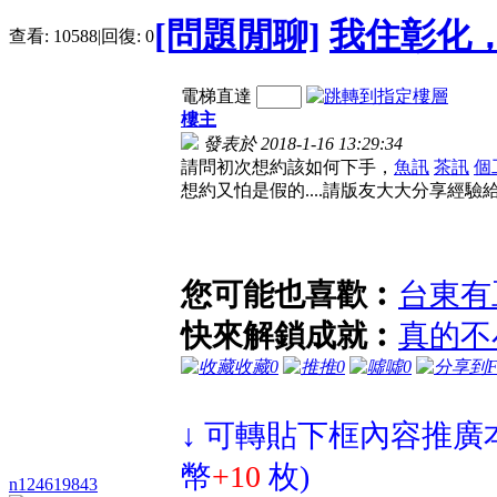
[問題閒聊]
我住彰化
查看:
10588
|
回復:
0
電梯直達
樓主
發表於 2018-1-16 13:29:34
請問初次想約該如何下手，
魚訊
茶訊
個
想約又怕是假的....請版友大大分享經驗
您可能也喜歡︰
台東有豆干厝嗎？
快來解鎖成就︰
真的不小心就會雷到你
收藏
0
推
0
噓
0
n124619843
↓ 可轉貼下框內容推廣本帖 (每吸引
1人
註
2
0
170
主題
好友
積分
初級會員