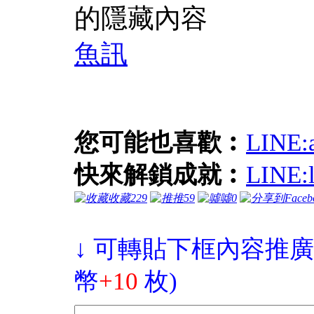
的隱藏內容
魚訊
您可能也喜歡︰
LINE
快來解鎖成就︰
LINE
收藏
229
推
59
噓
0
↓ 可轉貼下框內容推廣
幣
+10
枚)