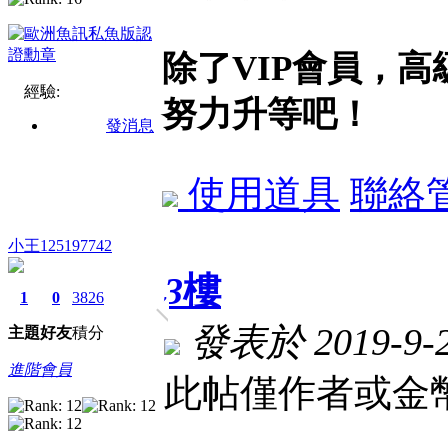
除了VIP會員，
經驗:
努力升等吧！
發消息
使用道具
聯絡
小王125197742
3
樓
1
0
3826
發表於 2019-9-25
主題
好友
積分
進階會員
此帖僅作者或金幣