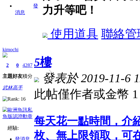
發
力升等吧！
消息
使用道具
聯絡管
kimochi
5
樓
2
0
4287
發表於 2019-11-6 1
主題
好友
積分
武林高手
此帖僅作者或金幣 
每天花一點時間，介
經驗:
枚、無上限領取，可在
發消息