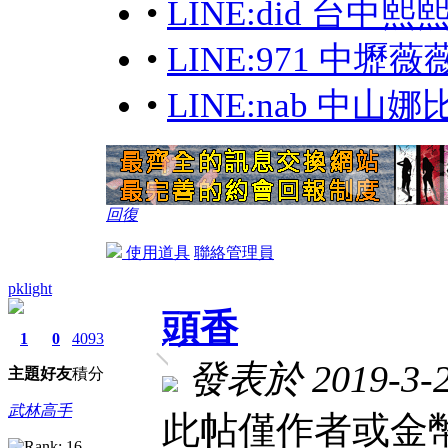
•
LINE:did 台
•
LINE:971 中壢薇
•
LINE:nab 中山
回復
使用道具
聯絡管理員
pklight
頭香
1
0
4093
發表於 2019-3-25
主題
好友
積分
武林高手
此帖僅作者或金幣