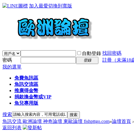
加入最愛
切換到寬版
找回密碼
自動登錄
密碼
註冊（未滿18
登錄
我的選單
免費魚訊區
魚訊交流區
推廣得金幣
捐款換金幣或VIP
魚兒專用版
搜索
搜索
魚訊交流 歐洲論壇 神奇論壇 東歐論壇 fishpttgo.com
»
論壇首頁
›
返回列表