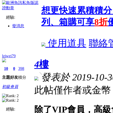
想更快速累積積分
經驗:
列、箱購可享
8折
發消息
使用道具
聯絡
lziwei79
4
樓
10
0
398
發表於 2019-10-30
主題
好友
積分
初級會員
此帖僅作者或金幣 
除了VIP會員，高
經驗: