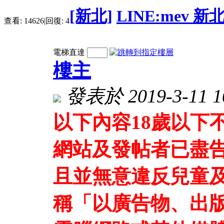
[新北]
LINE:mev 
查看:
14626
|
回復:
4
電梯直達
樓主
發表於 2019-3-11 10
以下內容18歲以下
網站及發帖者已盡
且並無意違反兒童及
稱「以廣告物、出