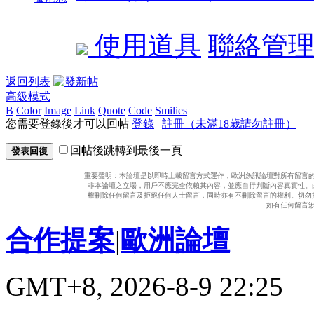
使用道具
聯絡管
返回列表
高級模式
B
Color
Image
Link
Quote
Code
Smilies
您需要登錄後才可以回帖
登錄
|
註冊（未滿18歲請勿註冊）
回帖後跳轉到最後一頁
發表回復
重要聲明：本論壇是以即時上載留言方式運作，歐洲魚訊論壇對所有留言
非本論壇之立場，用戶不應完全依賴其內容，並應自行判斷內容真實性。
權刪除任何留言及拒絕任何人士留言，同時亦有不刪除留言的權利。切勿
如有任何留言
合作提案
|
歐洲論壇
GMT+8, 2026-8-9 22:25