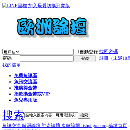
加入最愛
切換到寬版
找回密碼
自動登錄
密碼
註冊（未滿18
登錄
我的選單
免費魚訊區
魚訊交流區
推廣得金幣
捐款換金幣或VIP
魚兒專用版
搜索
搜索
魚訊交流 歐洲論壇 神奇論壇 東歐論壇 fishpttgo.com
»
論壇首頁
›