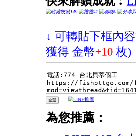
快來解鎖成就︰
L
收藏
149
推
41
噓
0
↓ 可轉貼下框內容
獲得 金幣
+10
枚)
為您推薦：