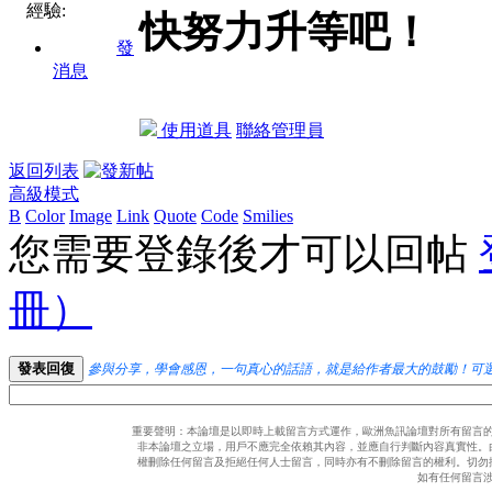
經驗:
快努力升等吧！
發
消息
使用道具
聯絡管理員
返回列表
高級模式
B
Color
Image
Link
Quote
Code
Smilies
您需要登錄後才可以回帖
冊）
發表回復
參與分享，學會感恩，一句真心的話語，就是給作者最大的鼓勵！可
重要聲明：本論壇是以即時上載留言方式運作，歐洲魚訊論壇對所有留言
非本論壇之立場，用戶不應完全依賴其內容，並應自行判斷內容真實性。
權刪除任何留言及拒絕任何人士留言，同時亦有不刪除留言的權利。切勿
如有任何留言