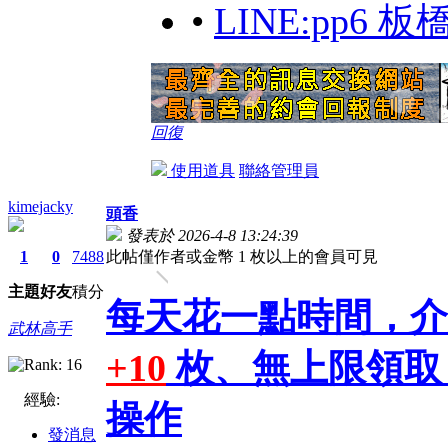
•
LINE:pp6 
回復
使用道具
聯絡管理員
kimejacky
頭香
發表於 2026-4-8 13:24:39
1
0
7488
此帖僅作者或金幣 1 枚以上的會員可見
主題
好友
積分
每天花一點時間，介
武林高手
+10
枚、無上限領取，
經驗:
操作
發消息