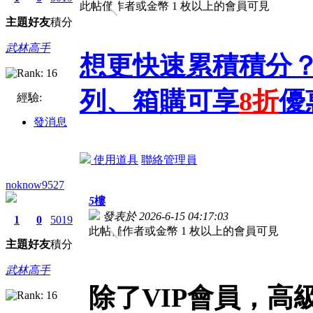
此帖僅作者或金幣 1 枚以上的會員可見
主題
好友
積分
武林高手
想更快速累積積分？
列、箱購可享
8折
優
經驗:
發消息
使用道具
聯絡管理員
noknow9527
5
樓
發表於 2026-6-15 04:17:03
1
0
5019
此帖僅作者或金幣 1 枚以上的會員可見
主題
好友
積分
武林高手
除了VIP會員，