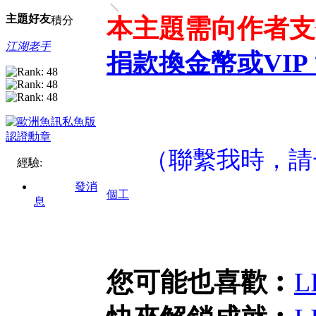
主題
好友
積分
本主題需向作者
江湖老手
捐款換金幣或VIP
（聯繫我時，請
經驗:
發消
個工
息
您可能也喜歡︰
L