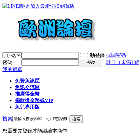
加入最愛
切換到寬版
找回密碼
自動登錄
密碼
註冊（未滿18
登錄
我的選單
免費魚訊區
魚訊交流區
推廣得金幣
捐款換金幣或VIP
魚兒專用版
搜索
搜索
您需要先登錄才能繼續本操作