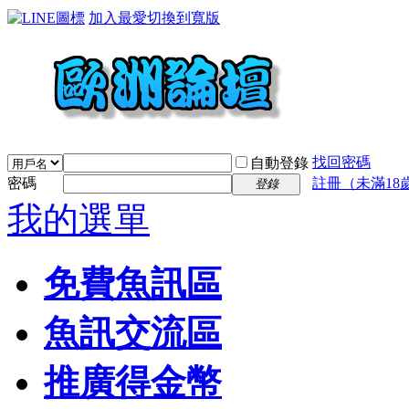
加入最愛
切換到寬版
找回密碼
自動登錄
密碼
註冊（未滿18
登錄
我的選單
免費魚訊區
魚訊交流區
推廣得金幣