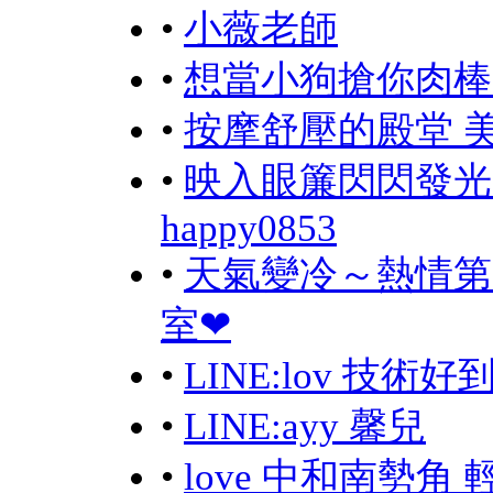
•
小薇老師
•
想當小狗搶你肉棒吃
•
按摩舒壓的殿堂 
•
映入眼簾閃閃發光
happy0853
•
天氣變冷～熱情第
室❤
•
LINE:lov 技
•
LINE:ayy 馨兒
•
love 中和南勢角