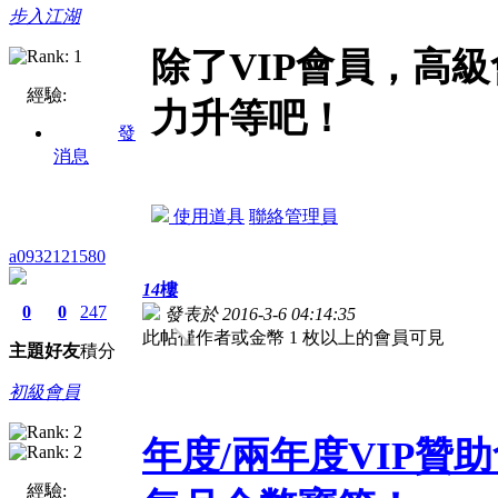
步入江湖
除了VIP會員，高
經驗:
力升等吧！
發
消息
使用道具
聯絡管理員
a0932121580
14
樓
0
0
247
發表於 2016-3-6 04:14:35
此帖僅作者或金幣 1 枚以上的會員可見
主題
好友
積分
初級會員
年度/兩年度VIP
經驗: