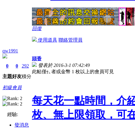
回復
使用道具
聯絡管理員
qw1991
頭香
發表於 2016-3-1 07:42:49
0
0
292
此帖僅作者或金幣 1 枚以上的會員可見
主題
好友
積分
初級會員
每天花一點時間，介
枚、無上限領取，可在
經驗:
發消息