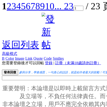
1
2
3
4
5
6
7
8
9
10
... 23
/ 23
返回列表
高級模式
B
Color
Image
Link
Quote
Code
Smilies
您需要登錄後才可以回帖
登錄
|
註冊（未滿18歲請勿註冊）
發表回復
參與分享，學會感恩，一句真心的話語，就是給作者最大的鼓勵！可
重要聲明：本論壇是以即時上載留言方式
及立場等，不負任何法律責任。而
非本論壇之立場，用戶不應完全依賴其內