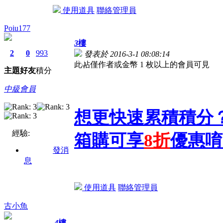
使用道具
聯絡管理員
Poiu177
3
樓
2
0
993
發表於 2016-3-1 08:08:14
此帖僅作者或金幣 1 枚以上的會員可見
主題
好友
積分
中級會員
想更快速累積積分
經驗:
箱購可享
8折
優惠唷
發消
息
使用道具
聯絡管理員
古小魚
4
樓