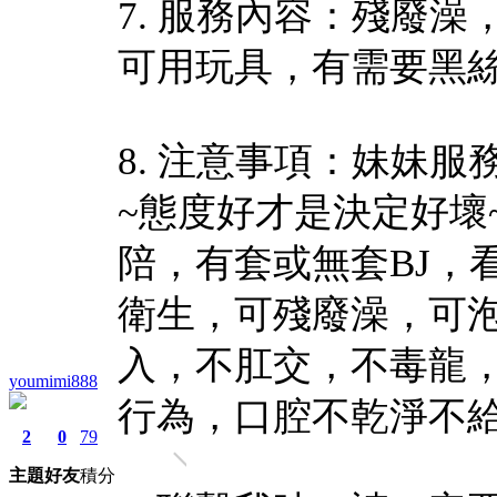
7. 服務內容：殘廢
可用玩具，有需要黑
8. 注意事項：妹妹
~態度好才是決定好壞
陪，有套或無套BJ，
衛生，可殘廢澡，可
入，不肛交，不毒龍，
youmimi888
行為，口腔不乾淨不
2
0
79
主題
好友
積分