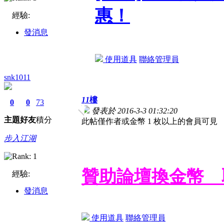
惠！
經驗:
發消息
使用道具
聯絡管理員
snk1011
11
樓
0
0
73
發表於 2016-3-3 01:32:20
主題
好友
積分
此帖僅作者或金幣 1 枚以上的會員可見
步入江湖
贊助論壇換金幣 
經驗:
發消息
使用道具
聯絡管理員