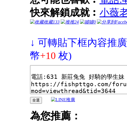
快來解鎖成就︰
小薇
收藏
133
推
24
噓
0
↓ 可轉貼下框內容推廣
幣
+10
枚)
為您推薦：