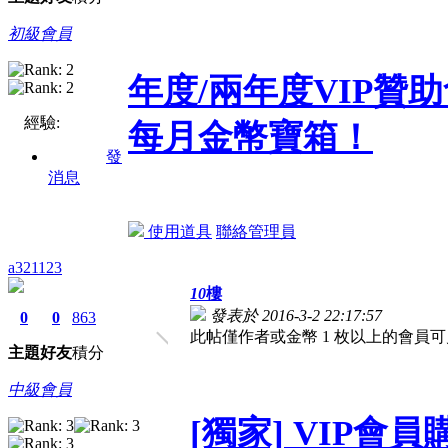
初級會員
年度/兩年度VIP
經驗:
每月金幣寶箱！
發
消息
使用道具
聯絡管理員
a321123
10
樓
發表於 2016-3-2 22:17:57
0
0
863
此帖僅作者或金幣 1 枚以上的會員可
主題
好友
積分
中級會員
[獨家] VIP