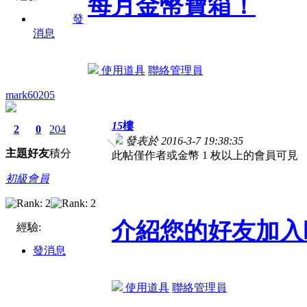
每月金幣寶箱！
發
消息
使用道具
聯絡管理員
mark60205
15
樓
2
0
204
發表於 2016-3-7 19:38:35
主題
好友
積分
此帖僅作者或金幣 1 枚以上的會員可見
初級會員
介紹您的好友加入
經驗:
發消息
使用道具
聯絡管理員