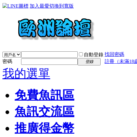
加入最愛
切換到寬版
找回密碼
自動登錄
密碼
註冊（未滿18
登錄
我的選單
免費魚訊區
魚訊交流區
推廣得金幣