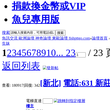
捐款換金幣或VIP
魚兒專用版
搜索
搜索
魚訊交流 歐洲論壇 神奇論壇 東歐論壇 fishpttgo.com
»
論壇首頁
›
生妹
1
2
3
4
5
6
7
8
9
10
... 23
/ 23
返回列表
[新北]
電話:631 
查看:
180917
|
回復:
342
電梯直達
樓主