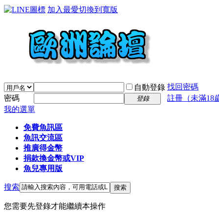
加入最愛
切換到寬版
找回密碼
自動登錄
密碼
註冊（未滿18
登錄
我的選單
免費魚訊區
魚訊交流區
推廣得金幣
捐款換金幣或VIP
魚兒專用版
搜索
搜索
您需要先登錄才能繼續本操作