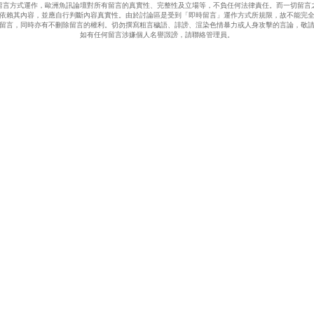
留言方式運作，歐洲魚訊論壇對所有留言的真實性、完整性及立場等，不負任何法律責任。而一切留言
依賴其內容，並應自行判斷內容真實性。由於討論區是受到「即時留言」運作方式所規限，故不能完
留言，同時亦有不刪除留言的權利。切勿撰寫粗言穢語、誹謗、渲染色情暴力或人身攻擊的言論，敬
如有任何留言涉嫌個人名譽譭謗，請聯絡管理員。