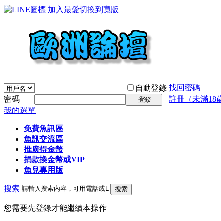
加入最愛
切換到寬版
找回密碼
自動登錄
密碼
註冊（未滿18
登錄
我的選單
免費魚訊區
魚訊交流區
推廣得金幣
捐款換金幣或VIP
魚兒專用版
搜索
搜索
您需要先登錄才能繼續本操作