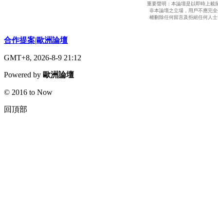
重要聲明：本論壇是以即時上載
非本論壇之立場，用戶不應完全
權刪除任何留言及拒絕任何人士
合作提案
|
歐洲論壇
GMT+8, 2026-8-9 21:12
Powered by
歐洲論壇
© 2016 to Now
回頂部