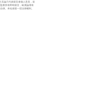
之言論只代表留言者個人意見，並
全監察所有即時留言，歐洲論壇有
請自律。本站保留一切法律權利。