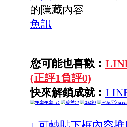
的隱藏內容
魚訊
您可能也喜歡︰
LI
(正評1負評0)
快來解鎖成就︰
LI
收藏
134
推
44
噓
0
↓ 可轉貼下框內容推