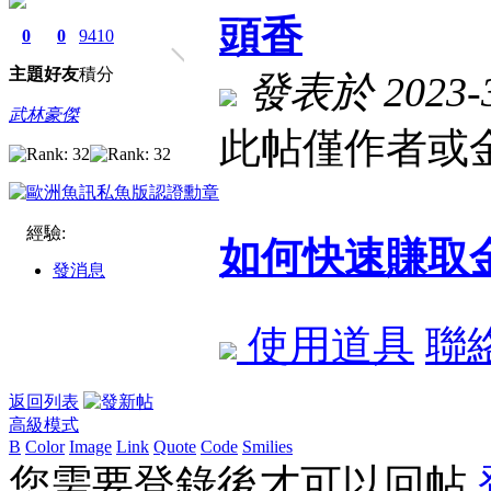
頭香
0
0
9410
主題
好友
積分
發表於 2023-3-
武林豪傑
此帖僅作者或金
經驗:
如何快速賺取
發消息
使用道具
聯
返回列表
高級模式
B
Color
Image
Link
Quote
Code
Smilies
您需要登錄後才可以回帖