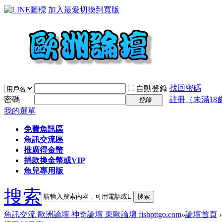
加入最愛
切換到寬版
找回密碼
自動登錄
密碼
註冊（未滿18
登錄
我的選單
免費魚訊區
魚訊交流區
推廣得金幣
捐款換金幣或VIP
魚兒專用版
搜索
搜索
魚訊交流 歐洲論壇 神奇論壇 東歐論壇 fishpttgo.com
»
論壇首頁
›