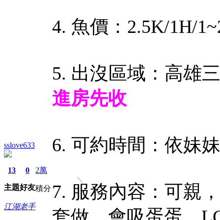
4. 魚價：2.5K/1H/
5. 出沒區域：高雄
進房先收
6. 可約時間：依妹
sslove633
13
0
2萬
7. 服務內容：可親
主題
好友
積分
江湖老手
套做，會吸蛋蛋，L