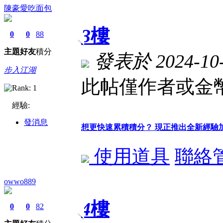
陳豪愛吃面包
3
樓
0
0
88
主題
好友
積分
發表於 2024-10-3
步入江湖
此帖僅作者或金幣
經驗:
發消息
想更快速累積積分？ 現正推出全新經驗
使用道具
聯絡
owwo889
4
樓
0
0
82