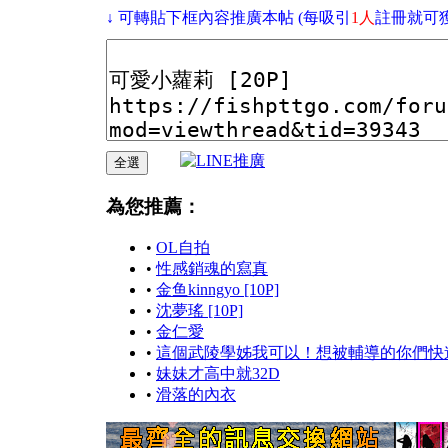
↓ 可轉貼下框內容推廣本帖 (每吸引
1人
註冊就可
為您推薦：
•
OL自拍
•
性感銷魂的寫真
•
金鱼kinngyo [10P]
•
沈夢瑤 [10P]
•
金仁愛
•
這個武陵學姊我可以！想被輔導的你們快
•
妹妹才高中就32D
•
滑落的內衣