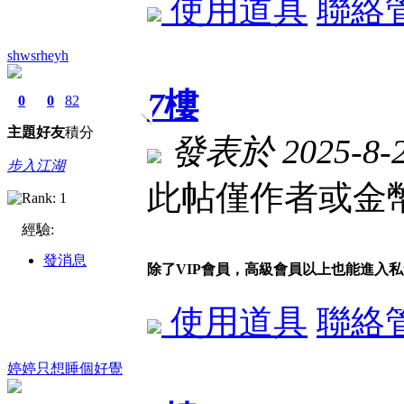
使用道具
聯絡
shwsrheyh
7
樓
0
0
82
主題
好友
積分
發表於 2025-8-20
步入江湖
此帖僅作者或金幣
經驗:
發消息
除了VIP會員，高級會員以上也能進入
使用道具
聯絡
婷婷只想睡個好覺