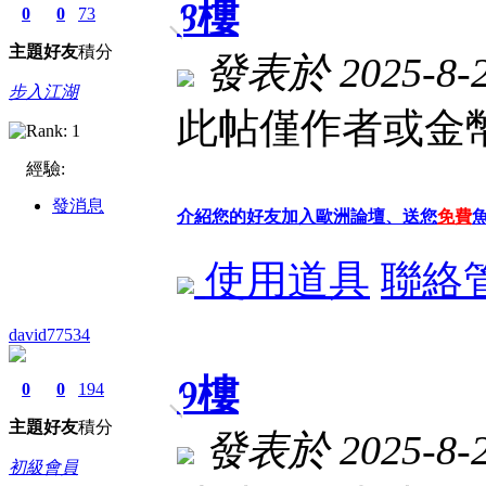
8
樓
0
0
73
主題
好友
積分
發表於 2025-8-22
步入江湖
此帖僅作者或金幣
經驗:
發消息
介紹您的好友加入歐洲論壇、送您
免費
使用道具
聯絡
david77534
9
樓
0
0
194
主題
好友
積分
發表於 2025-8-22
初級會員