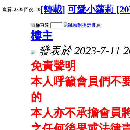
[轉載]
可愛小蘿莉 [20
查看:
2896
|
回復:
10
電梯直達
樓主
發表於 2023-7-11 20
免責聲明
本人呼籲會員們不
的
本人亦不承擔會員
之任何後果或法律