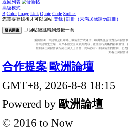
返回列表
高級模式
B
Color
Image
Link
Quote
Code
Smilies
您需要登錄後才可以回帖
登錄
|
註冊（未滿18歲請勿註冊）
回帖後跳轉到最後一頁
發表回復
重要聲明：本論壇是以即時上載留言方式運作，歐洲魚訊論壇對所有留言
非本論壇之立場，用戶不應完全依賴其內容，並應自行判斷內容真實性。
權刪除任何留言及拒絕任何人士留言，同時亦有不刪除留言的權利。切勿
如有任何留言
合作提案
|
歐洲論壇
GMT+8, 2026-8-8 18:15
Powered by
歐洲論壇
© 2016 to Now