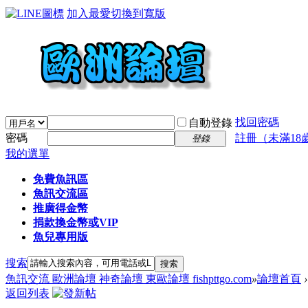
加入最愛
切換到寬版
找回密碼
自動登錄
密碼
註冊（未滿18
登錄
我的選單
免費魚訊區
魚訊交流區
推廣得金幣
捐款換金幣或VIP
魚兒專用版
搜索
搜索
魚訊交流 歐洲論壇 神奇論壇 東歐論壇 fishpttgo.com
»
論壇首頁
›
返回列表