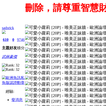
刪除，請尊重智慧
sadsrick
610
0
9746
主題
好友
積分
武林豪傑
經驗:
發消息