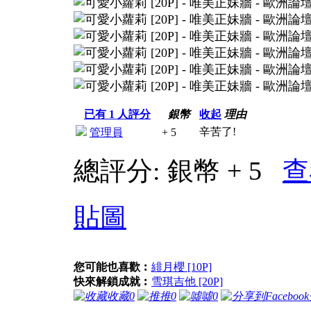
已有
1
人評分
銀幣
收起
理由
辛苦了!
管理員
+ 5
總評分:
銀幣 + 5
查
貼圖
您可能也喜歡︰
緋月櫻 [10P]
快來解鎖成就︰
雪琪吉他 [20P]
收藏
0
推
0
噓
0