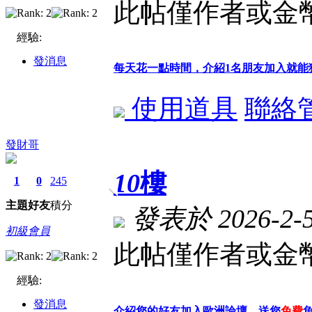
此帖僅作者或金幣
經驗:
發消息
每天花一點時間，介紹1名朋友加入就能
使用道具
聯絡
發財哥
10
樓
1
0
245
主題
好友
積分
發表於 2026-2-5 
初級會員
此帖僅作者或金幣
經驗:
發消息
介紹您的好友加入歐洲論壇、送您
免費