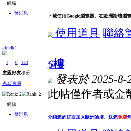
經驗:
發消息
下載使用Google瀏覽器、在歐洲論壇瀏
使用道具
聯絡
dfmdkf
6
樓
1
0
143
主題
好友
積分
發表於 2025-8-2 
初級會員
此帖僅作者或金幣
經驗:
發消息
介紹您的好友加入歐洲論壇、送您
免費