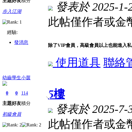
主題
好友
積分
發表於 2025-1-20
步入江湖
此帖僅作者或金幣
經驗:
發消息
除了VIP會員，高級會員以上也能進入
使用道具
聯絡
幼齒學生小茵
5
樓
0
0
114
主題
好友
積分
發表於 2025-7-31
初級會員
此帖僅作者或金幣