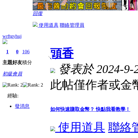
回復
使用道具
聯絡管理員
wrftgyhuj
頭香
1
0
106
主題
好友
積分
發表於 2024-9-25
初級會員
此帖僅作者或金幣
經驗:
發消息
如何快速賺取金幣？ 快點我看教學！
使用道具
聯絡