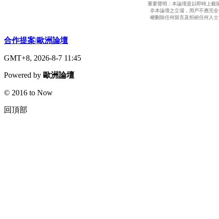
重要聲明：本論壇是以即時上載
非本論壇之立場，用戶不應完全
權刪除任何留言及拒絕任何人士
合作提案
|
歐洲論壇
GMT+8, 2026-8-7 11:45
Powered by
歐洲論壇
© 2016 to Now
回頂部