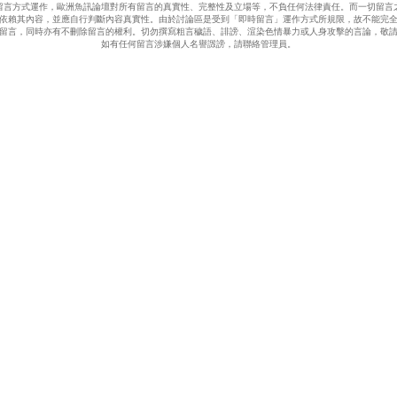
留言方式運作，歐洲魚訊論壇對所有留言的真實性、完整性及立場等，不負任何法律責任。而一切留言
依賴其內容，並應自行判斷內容真實性。由於討論區是受到「即時留言」運作方式所規限，故不能完
留言，同時亦有不刪除留言的權利。切勿撰寫粗言穢語、誹謗、渲染色情暴力或人身攻擊的言論，敬
如有任何留言涉嫌個人名譽譭謗，請聯絡管理員。