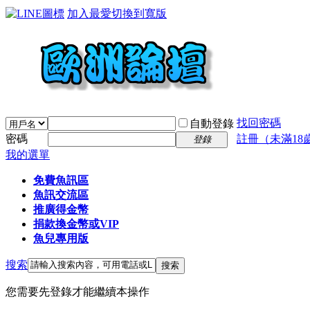
加入最愛
切換到寬版
找回密碼
自動登錄
密碼
註冊（未滿18
登錄
我的選單
免費魚訊區
魚訊交流區
推廣得金幣
捐款換金幣或VIP
魚兒專用版
搜索
搜索
您需要先登錄才能繼續本操作