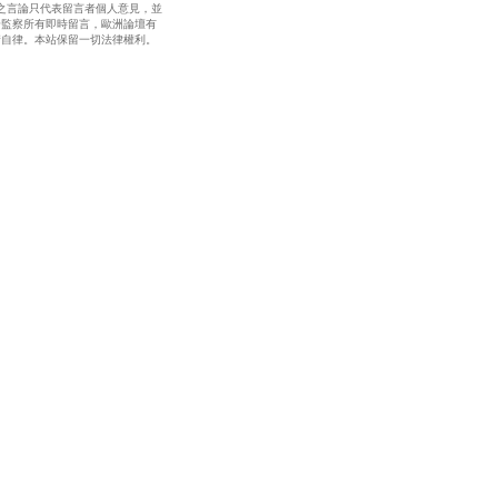
之言論只代表留言者個人意見，並
全監察所有即時留言，歐洲論壇有
請自律。本站保留一切法律權利。