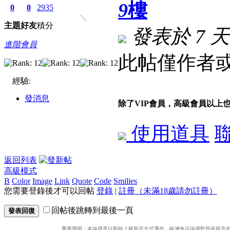
9
樓
0
0
2935
主題
好友
積分
發表於
7 
進階會員
此帖僅作者或
經驗:
發消息
除了VIP會員，高級會員以上
使用道具
返回列表
高級模式
B
Color
Image
Link
Quote
Code
Smilies
您需要登錄後才可以回帖
登錄
|
註冊（未滿18歲請勿註冊）
回帖後跳轉到最後一頁
發表回復
重要聲明：本論壇是以即時上載留言方式運作，歐洲魚訊論壇對所有留言