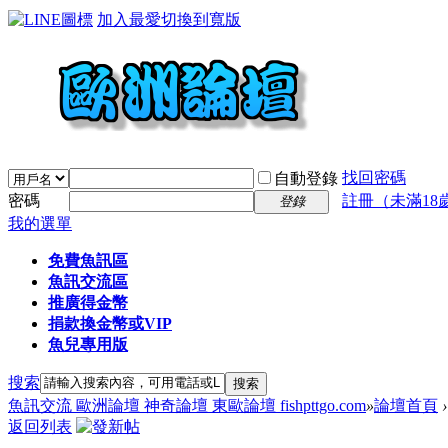
加入最愛
切換到寬版
找回密碼
自動登錄
密碼
註冊（未滿18
登錄
我的選單
免費魚訊區
魚訊交流區
推廣得金幣
捐款換金幣或VIP
魚兒專用版
搜索
搜索
魚訊交流 歐洲論壇 神奇論壇 東歐論壇 fishpttgo.com
»
論壇首頁
›
返回列表