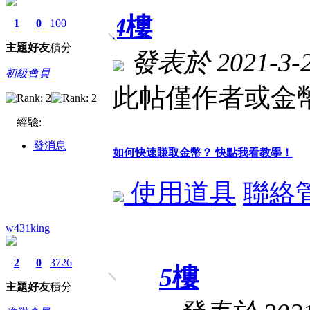
4
樓
1
0
100
主題
好友
積分
發表於 2021-3-24
初級會員
此帖僅作者或金幣
經驗:
發消息
如何快速賺取金幣？ 快點我看教學！
使用道具
聯絡
w431king
2
0
3726
5
樓
主題
好友
積分