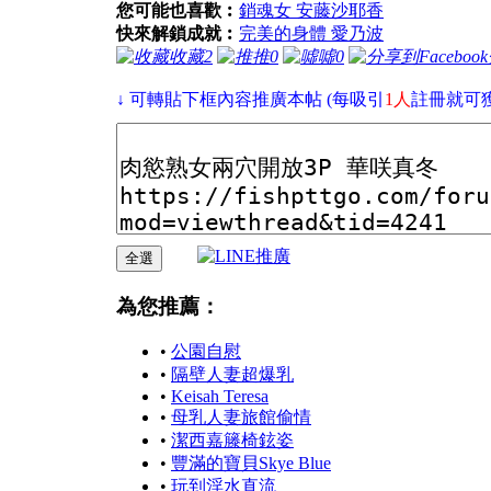
您可能也喜歡︰
銷魂女 安藤沙耶香
快來解鎖成就︰
完美的身體 愛乃波
收藏
2
推
0
噓
0
↓ 可轉貼下框內容推廣本帖 (每吸引
1人
註冊就可
為您推薦：
•
公園自慰
•
隔壁人妻超爆乳
•
Keisah Teresa
•
母乳人妻旅館偷情
•
潔西嘉籐椅鉉姿
•
豐滿的寶貝Skye Blue
•
玩到淫水直流