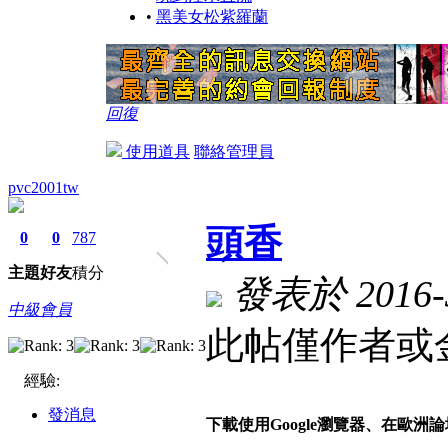
•
黑美女松紫羅蘭
回復
使用道具
聯絡管理員
pvc2001tw
頭香
0
0
787
主題
好友
積分
發表於 2016-3
中級會員
此帖僅作者或金
經驗:
發消息
下載使用Google瀏覽器、在歐洲