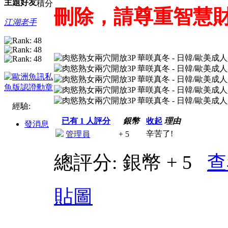
主題
好友
積分
刪除，請尊重智慧
江湖老手
經驗:
已有
1
人評分
銀幣
收起
理由
發消息
辛苦了!
管理員
+ 5
總評分:
銀幣 + 5
查
貼圖