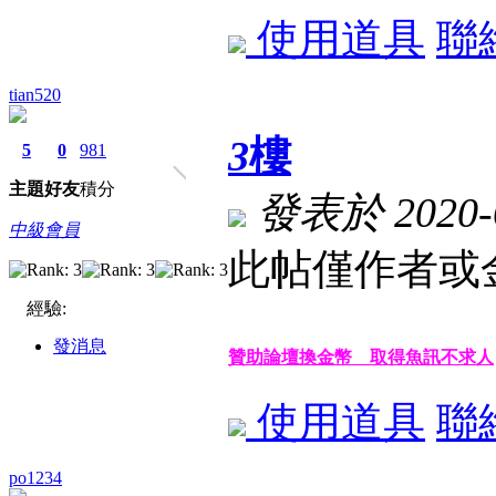
使用道具
聯
tian520
3
樓
5
0
981
主題
好友
積分
發表於 2020-6
中級會員
此帖僅作者或金
經驗:
發消息
贊助論壇換金幣 取得魚訊不求人
使用道具
聯
po1234