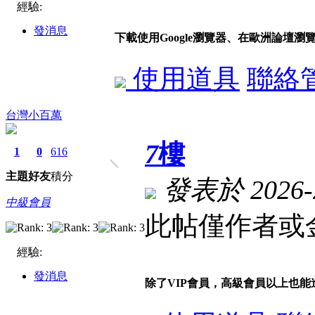
經驗:
發消息
下載使用Google瀏覽器、在歐洲論壇瀏
使用道具
聯絡
台灣小百萬
7
樓
1
0
616
主題
好友
積分
發表於 2026-2
中級會員
此帖僅作者或金
經驗:
發消息
除了VIP會員，高級會員以上也