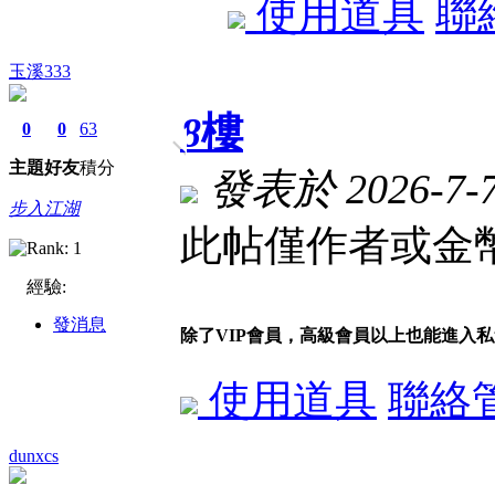
使用道具
聯
玉溪333
8
樓
0
0
63
主題
好友
積分
發表於 2026-7-7 
步入江湖
此帖僅作者或金幣
經驗:
發消息
除了VIP會員，高級會員以上也能進入
使用道具
聯絡
dunxcs