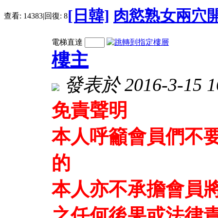
[日韓]
肉慾熟女兩穴開
查看:
14383
|
回復:
8
電梯直達
樓主
發表於 2016-3-15 16
免責聲明
本人呼籲會員們不
的
本人亦不承擔會員
之任何後果或法律