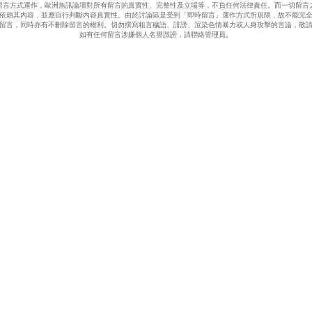
留言方式運作，歐洲魚訊論壇對所有留言的真實性、完整性及立場等，不負任何法律責任。而一切留言
依賴其內容，並應自行判斷內容真實性。由於討論區是受到「即時留言」運作方式所規限，故不能完
留言，同時亦有不刪除留言的權利。切勿撰寫粗言穢語、誹謗、渲染色情暴力或人身攻擊的言論，敬
如有任何留言涉嫌個人名譽譭謗，請聯絡管理員。