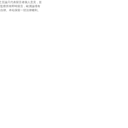
之言論只代表留言者個人意見，並
全監察所有即時留言，歐洲論壇有
請自律。本站保留一切法律權利。