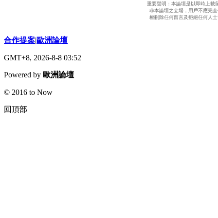
重要聲明：本論壇是以即時上載
非本論壇之立場，用戶不應完全
權刪除任何留言及拒絕任何人士
合作提案
|
歐洲論壇
GMT+8, 2026-8-8 03:52
Powered by
歐洲論壇
© 2016 to Now
回頂部