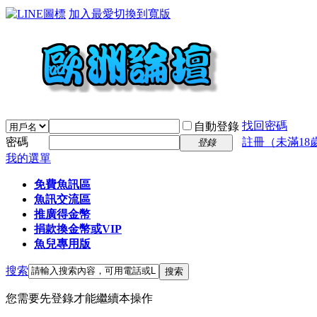
加入最愛
切換到寬版
找回密碼
自動登錄
密碼
註冊（未滿18
登錄
我的選單
免費魚訊區
魚訊交流區
推廣得金幣
捐款換金幣或VIP
魚兒專用版
搜索
搜索
您需要先登錄才能繼續本操作