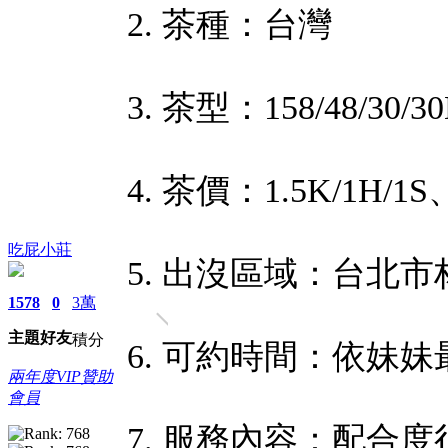
2. 茶種：台灣
3. 茶型：158/48/30/3
4. 茶價：1.5K/1H/1S、
吃屁小莊
5. 出沒區域：台北
1578
0
3萬
主題
好友
積分
6. 可約時間：依妹
兩年度VIP贊助
會員
7. 服務內容：配合