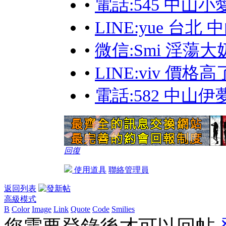
•
電話:545 中山小
•
LINE:yue 台北
•
微信:Smi 淫蕩
•
LINE:viv 價
•
電話:582 中山
回復
使用道具
聯絡管理員
返回列表
高級模式
B
Color
Image
Link
Quote
Code
Smilies