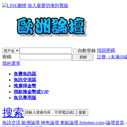
加入最愛
切換到寬版
找回密碼
自動登錄
密碼
註冊（未滿18
登錄
我的選單
免費魚訊區
魚訊交流區
推廣得金幣
捐款換金幣或VIP
魚兒專用版
搜索
搜索
魚訊交流 歐洲論壇 神奇論壇 東歐論壇 fishpttgo.com
»
論壇首頁
›