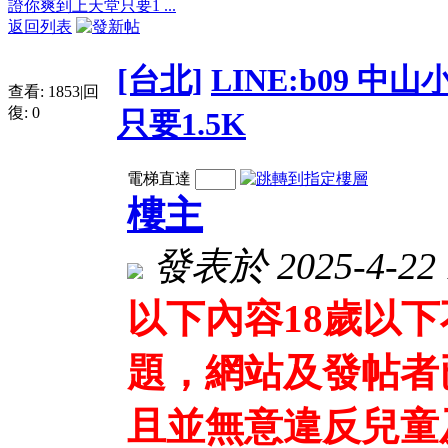
證你爽到上天堂只要1 ...
返回列表
[台北]
LINE:b09 
查看:
1853
|
回
復:
0
只要1.5K
電梯直達
樓主
發表於 2025-4-22 
以下內容18歲以
題，網站及發帖者
且並無意違反兒童