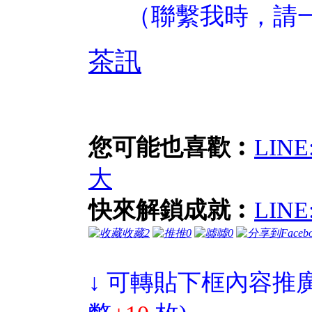
（聯繫我時，請
茶訊
您可能也喜歡︰
LIN
大
快來解鎖成就︰
LIN
收藏
2
推
0
噓
0
↓ 可轉貼下框內容推廣