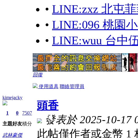
•
LINE:zxz 北
•
LINE:096 桃
•
LINE:wuu 台
回復
使用道具
聯絡管理員
kimejacky
頭香
1
0
7507
發表於 2025-10-17 0
主題
好友
積分
此帖僅作者或金幣 1
武林豪傑