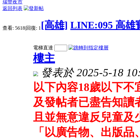
瑞豐夜市
返回列表
[高雄]
LINE:095 
查看:
5618
|
回復:
1
電梯直達
樓主
發表於 2025-5-18 10:
以下內容18歲以下
及發帖者已盡告知讀
且並無意違反兒童及
「以廣告物、出版品