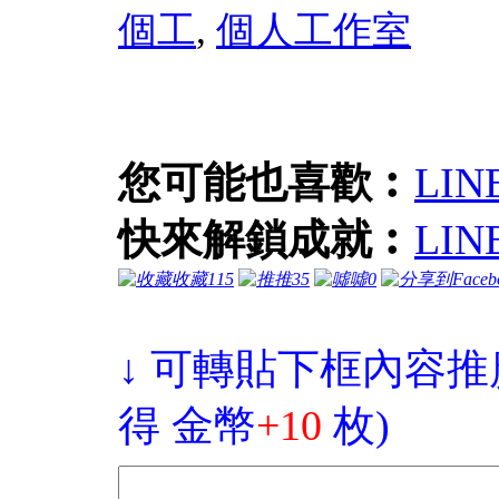
個工
,
個人工作室
您可能也喜歡︰
LI
快來解鎖成就︰
LI
收藏
115
推
35
噓
0
↓ 可轉貼下框內容推
得 金幣
+10
枚)