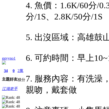
4. 魚價：1.6K/60分/0.3
分/1S、2.8K/50分/1S
5. 出沒區域：高雄鼓
6. 可約時間：早上10~
ggyyno1
34
0
2萬
7. 服務內容：有洗澡
主題
好友
積分
親吻，戴套做
江湖老手