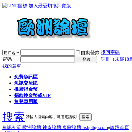
加入最愛
切換到寬版
找回密碼
自動登錄
密碼
註冊（未滿18
登錄
我的選單
免費魚訊區
魚訊交流區
推廣得金幣
捐款換金幣或VIP
魚兒專用版
搜索
搜索
魚訊交流 歐洲論壇 神奇論壇 東歐論壇 fishpttgo.com
»
論壇首頁
›