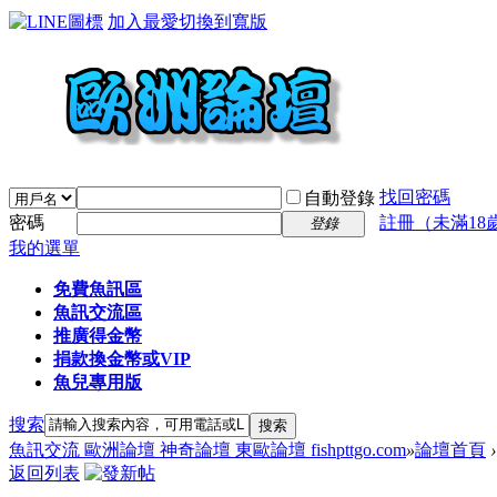
加入最愛
切換到寬版
找回密碼
自動登錄
密碼
註冊（未滿18
登錄
我的選單
免費魚訊區
魚訊交流區
推廣得金幣
捐款換金幣或VIP
魚兒專用版
搜索
搜索
魚訊交流 歐洲論壇 神奇論壇 東歐論壇 fishpttgo.com
»
論壇首頁
›
返回列表