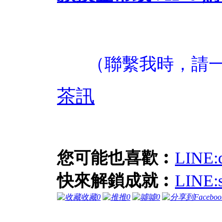
（聯繫我時，請
茶訊
您可能也喜歡︰
LINE
快來解鎖成就︰
LIN
收藏
0
推
0
噓
0