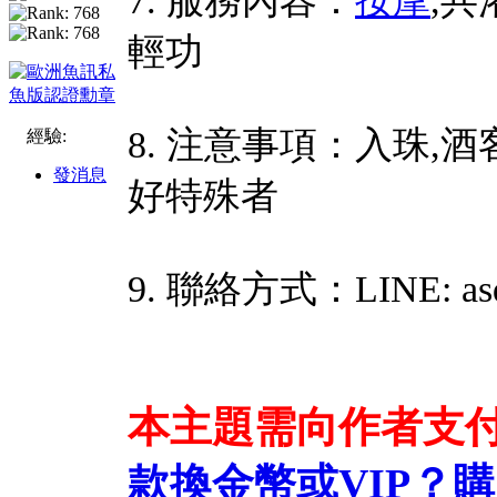
7. 服務內容：
按摩
,共
輕功
8. 注意事項：入珠,酒
經驗:
發消息
好特殊者
9. 聯絡方式：LINE: asd
本主題需向作者支
款換金幣或VIP？
購