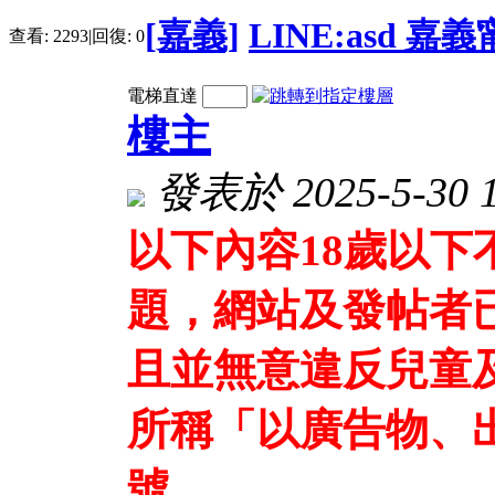
[嘉義]
LINE:asd 嘉
查看:
2293
|
回復:
0
電梯直達
樓主
發表於 2025-5-30 1
以下內容18歲以
題，網站及發帖者
且並無意違反兒童
所稱「以廣告物、
號、