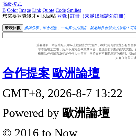
高級模式
B
Color
Image
Link
Quote
Code
Smilies
您需要登錄後才可以回帖
登錄
|
註冊（未滿18歲請勿註冊）
發表回復
參與分享，學會感恩，一句真心的話語，就是給作者最大的鼓勵！可
重要聲明：本論壇是以即時上載留言方式運作，歐洲魚訊論壇對所有留言
非本論壇之立場，用戶不應完全依賴其內容，並應自行判斷內容真實性。
權刪除任何留言及拒絕任何人士留言，同時亦有不刪除留言的權利。切勿
如有任何留言
合作提案
|
歐洲論壇
GMT+8, 2026-8-7 13:22
Powered by
歐洲論壇
© 2016 to Now