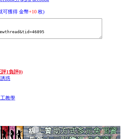
就可獲得 金幣
+10
枚)
正評1負評0)
服的誘惑
心個工教學