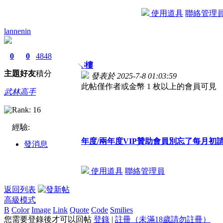
使用道具
聯絡管理
lannenin
0
0
4848
6
樓
主題
好友
積分
發表於 2025-7-8 01:03:59
此帖僅作者或金幣 1 枚以上的會員可見
武林高手
經驗:
年度/兩年度VIP贊助會員別忘了每月
發消息
使用道具
聯絡管理員
返回列表
高級模式
B
Color
Image
Link
Quote
Code
Smilies
您需要登錄後才可以回帖
登錄
|
註冊（未滿18歲請勿註冊）