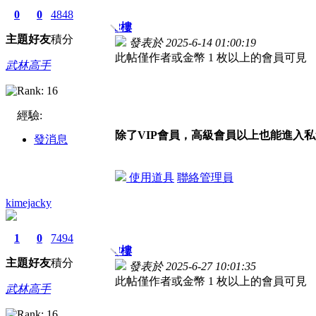
0
0
4848
3
樓
主題
好友
積分
發表於 2025-6-14 01:00:19
此帖僅作者或金幣 1 枚以上的會員可見
武林高手
經驗:
除了VIP會員，高級會員以上也能進入
發消息
使用道具
聯絡管理員
kimejacky
1
0
7494
4
樓
主題
好友
積分
發表於 2025-6-27 10:01:35
此帖僅作者或金幣 1 枚以上的會員可見
武林高手