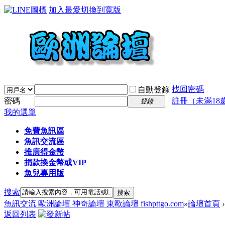
加入最愛
切換到寬版
找回密碼
自動登錄
密碼
註冊（未滿18
登錄
我的選單
免費魚訊區
魚訊交流區
推廣得金幣
捐款換金幣或VIP
魚兒專用版
搜索
搜索
魚訊交流 歐洲論壇 神奇論壇 東歐論壇 fishpttgo.com
»
論壇首頁
›
返回列表