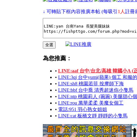
↓ 可轉貼下框內容推廣本帖 (每吸引
1人
註冊
為您推薦：
•
LINE:aaf 台中/台北/高雄 韓國小A (
•
LINE:3qj 台中yumi(蘋果) 個工 和
•
LINE:sh8 桃園若菲 按摩師下海
•
LINE:bbf 台中喬 清秀超迷你小隻馬
•
LINE:ntp 桃園莉人 (琬琬) 美腿甜
•
LINE:rou 萬華柔柔 美魔女個工
•
電話:951 羽心熟女姐姐
•
LINE:cat 板橋文靜 靜靜的小隻馬