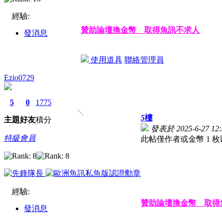
經驗:
贊助論壇換金幣 取得魚訊不求人
發消息
使用道具
聯絡管理員
Ezio0729
5
0
1775
5
樓
主題
好友
積分
發表於 2025-6-27 12:
特級會員
此帖僅作者或金幣 1 
經驗:
贊助論壇換金幣 取得
發消息