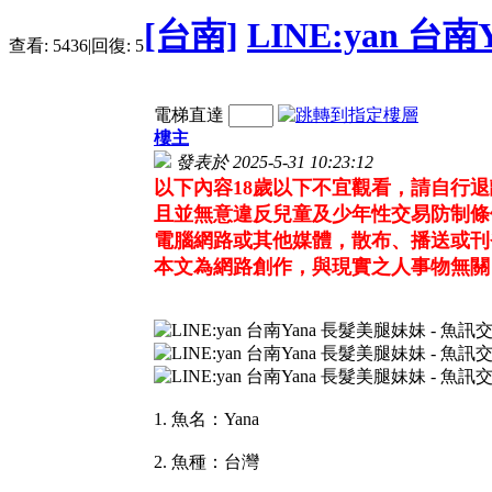
[台南]
LINE:yan 台
查看:
5436
|
回復:
5
電梯直達
樓主
發表於 2025-5-31 10:23:12
以下內容18歲以下不宜觀看，請自行
且並無意違反兒童及少年性交易防制條
電腦網路或其他媒體，散布、播送或刊
本文為網路創作，與現實之人事物無關
1. 魚名：Yana
2. 魚種：台灣