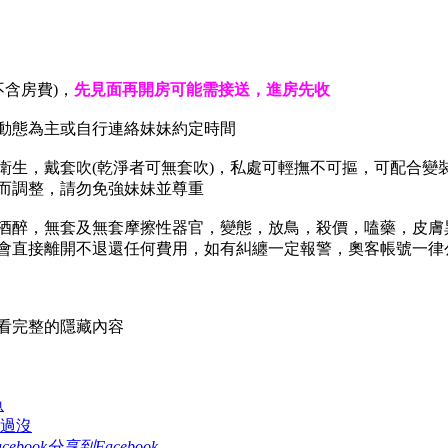
不含房費)，
先見面再開房可能需接送，進房先收
新動態為主或自行連絡妹妹約定時間
看衛生，戴套吹(乾淨者可無套吹)，私處可輕撫不可摳，可配合
而調整，請勿免強妹妹並尊重
毒。酒醉，無套及無套摩擦性器官，變態，放鳥，殺價，嗑藥，皮
會直接離開不退還任何費用，如有糾纏一定報警，奧客帳號一律
看完整的隱藏內容
魚
魚吃過沒
分享到Facebook