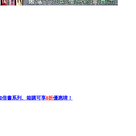
加倍書系列、箱購可享
8折
優惠唷！