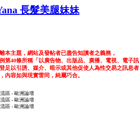
南Yana 長髮美腿妹妹
退離本主題，網站及發帖者已盡告知讀者之義務，
例第40條所稱「以廣告物、出版品、廣播、電視、電子
登足以引誘、媒介、暗示或其他促使人為性交易之訊息者
，內容如與現實雷同，純屬巧合。