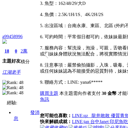
3. 魚型：162/48/29/大D
4. 魚價：2.5K/1H/1S、4K/2H/2S
5. 出沒區域：台南永康、東區、北區 (外約
a99458996
6. 可約時間：平常假日都可約，依妹妹最
7. 服務內容：幫洗澡，泡澡，可親，舌吻
18
0
2萬
或因妹妹身體狀況無法配合，將視實際情況
主題
好友
積分
8. 注意事項：嚴禁偷拍攝影，入珠，吸
或任何妹妹認為不能接受的惡質對待，妹妹
江湖老手
9. 聯絡方式：LINE: yana6*****
購買主題
本主題需向作者支付
30 金幣
才能
魚訊
經驗:
發消
您可能也喜歡︰
LINE:qz_ 龍井敢敢 優質青
息
快來解鎖成就︰
LINE:jan 台中Janet 印尼
收藏
90
推
45
噓
0