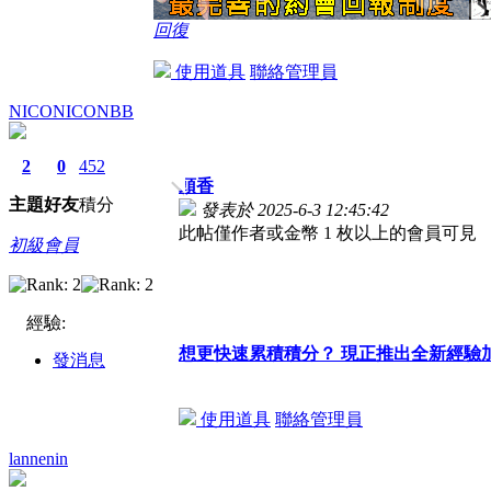
回復
使用道具
聯絡管理員
NICONICONBB
2
0
452
頭香
主題
好友
積分
發表於 2025-6-3 12:45:42
此帖僅作者或金幣 1 枚以上的會員可見
初級會員
經驗:
想更快速累積積分？ 現正推出全新經驗
發消息
使用道具
聯絡管理員
lannenin