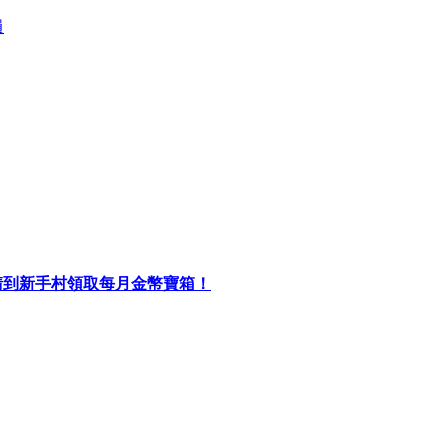
員
初請到新手村領取每月金幣寶箱！