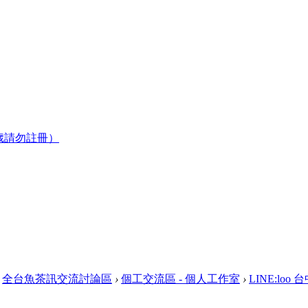
歲請勿註冊）
全台魚茶訊交流討論區
›
個工交流區 - 個人工作室
›
LINE:lo