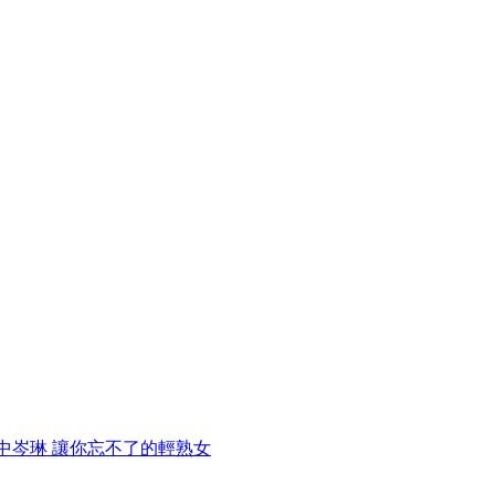
o 台中岑琳 讓你忘不了的輕熟女