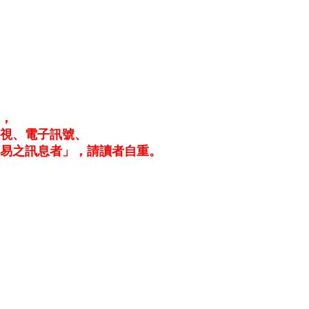
務，
電視、電子訊號、
易之訊息者」，請讀者自重。