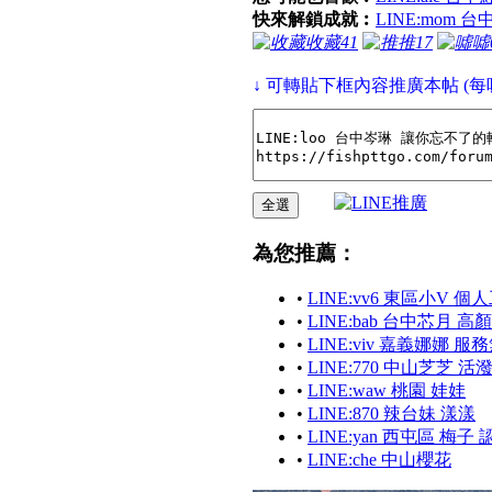
快來解鎖成就︰
LINE:mom 
收藏
41
推
17
噓
↓ 可轉貼下框內容推廣本帖 (每
為您推薦：
•
LINE:vv6 東區小V 
•
LINE:bab 台中芯月 
•
LINE:viv 嘉義娜娜 
•
LINE:770 中山芝芝 活
•
LINE:waw 桃園 娃娃
•
LINE:870 辣台妹 漾漾
•
LINE:yan 西屯區 梅
•
LINE:che 中山櫻花