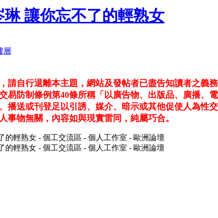
台中岑琳 讓你忘不了的輕熟女
看，請自行退離本主題，網站及發帖者已盡告知讀者之義
交易防制條例第40條所稱「以廣告物、出版品、廣播、
、播送或刊登足以引誘、媒介、暗示或其他促使人為性交
人事物無關，內容如與現實雷同，純屬巧合。