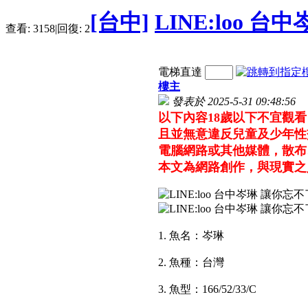
[台中]
LINE:loo 
查看:
3158
|
回復:
2
電梯直達
樓主
發表於 2025-5-31 09:48:56
以下內容18歲以下不宜觀
且並無意違反兒童及少年性
電腦網路或其他媒體，散布
本文為網路創作，與現實之
1. 魚名：岑琳
2. 魚種：台灣
3. 魚型：166/52/33/C