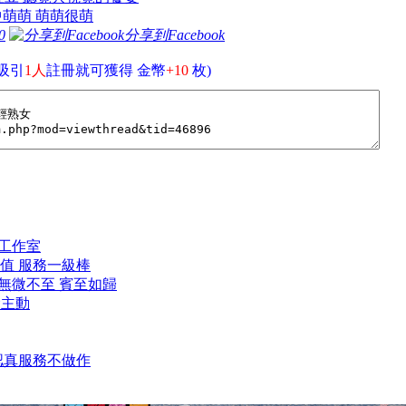
台中萌萌 萌萌很萌
0
分享到Facebook
吸引
1人
註冊就可獲得 金幣
+10
枚)
個人工作室
高顏值 服務一級棒
服務無微不至 賓至如歸
潑主動
子 認真服務不做作