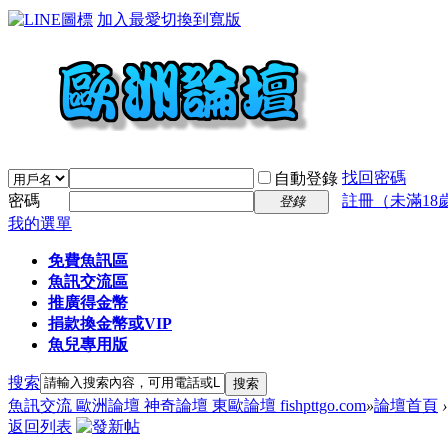
加入最愛
切換到寬版
找回密碼
自動登錄
密碼
註冊（未滿18
登錄
我的選單
免費魚訊區
魚訊交流區
推廣得金幣
捐款換金幣或VIP
魚兒專用版
搜索
搜索
魚訊交流 歐洲論壇 神奇論壇 東歐論壇 fishpttgo.com
»
論壇首頁
›
返回列表