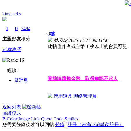
kimejacky
1
0
7494
3
樓
主題
好友
積分
發表於 2025-11-21 09:33:56
此帖僅作者或金幣 1 枚以上的會員可見
武林高手
經驗:
贊助論壇換金幣 取得魚訊不求人
發消息
使用道具
聯絡管理員
返回列表
高級模式
B
Color
Image
Link
Quote
Code
Smilies
您需要登錄後才可以回帖
登錄
|
註冊（未滿18歲請勿註冊）