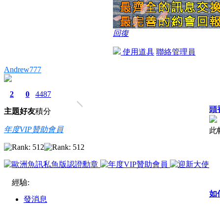
回復
使用道具
聯絡管理員
Andrew777
2
0
4487
頭
主題
好友
積分
年度VIP贊助會員
此
經驗:
如
發消息