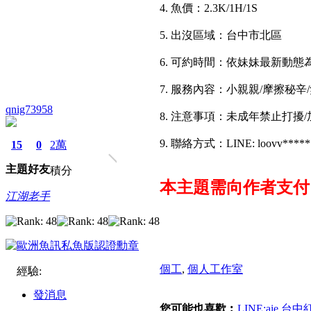
4. 魚價：2.3K/1H/1S
5. 出沒區域：台中市北區
6. 可約時間：依妹妹最新動態
7. 服務內容：小親親/摩擦秘辛/
qnig73958
8. 注意事項：未成年禁止打擾
9. 聯絡方式：LINE: loovv*****
15
0
2萬
主題
好友
積分
本主題需向作者支
江湖老手
個工
,
個人工作室
經驗:
發消息
您可能也喜歡︰
LINE:aie 