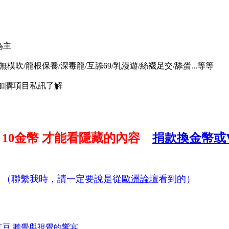
為主
無模吹/龍根保養/深毒龍/互舔69/乳漫遊/絲襪足交/舔蛋...等等
/加購項目私訊了解
付
10金幣
才能看隱藏的內容
捐款換金幣或V
（聯繫我時，請一定要說是從
歐洲論壇
看到的）
台中紅豆 聽覺與視覺的饗宴