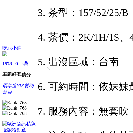
3. 茶型：157/52/25/B
4. 茶價：2K/1H/1S、4
吃屁小莊
5. 出沒區域：台南
1578
0
3萬
主題
好友
積分
6. 可約時間：依妹
兩年度VIP贊助
會員
7. 服務內容：無套