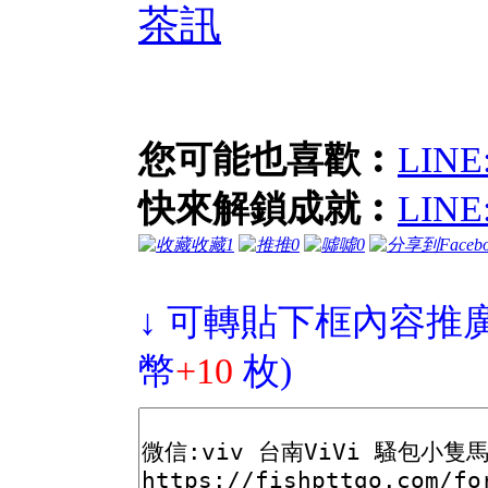
茶訊
您可能也喜歡︰
LIN
快來解鎖成就︰
LIN
收藏
1
推
0
噓
0
↓ 可轉貼下框內容推廣
幣
+10
枚)