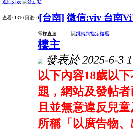
返回列表
[台南]
微信:viv 台南V
查看:
1310
|
回復:
0
電梯直達
樓主
發表於 2025-6-3 1
以下內容18歲以
題，網站及發帖者
且並無意違反兒童
所稱「以廣告物、