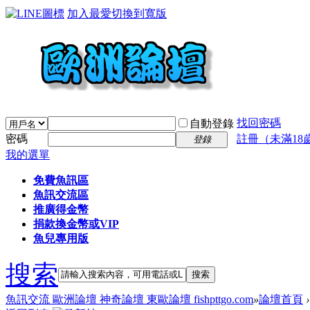
加入最愛
切換到寬版
找回密碼
自動登錄
密碼
註冊（未滿18
登錄
我的選單
免費魚訊區
魚訊交流區
推廣得金幣
捐款換金幣或VIP
魚兒專用版
搜索
搜索
魚訊交流 歐洲論壇 神奇論壇 東歐論壇 fishpttgo.com
»
論壇首頁
›