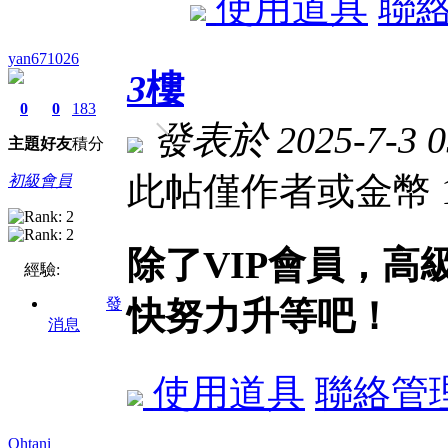
使用道具
聯
yan671026
3
樓
0
0
183
發表於 2025-7-3 0
主題
好友
積分
此帖僅作者或金幣 
初級會員
除了VIP會員，
經驗:
發
快努力升等吧！
消息
使用道具
聯絡管
Ohtani