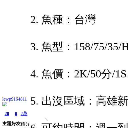
2. 魚種：台灣
3. 魚型：158/75/35
4. 魚價：2K/50分/1S
5. 出沒區域：高雄
lewp9164811
20
0
2萬
主題
好友
積分
6. 可約時間：週一到