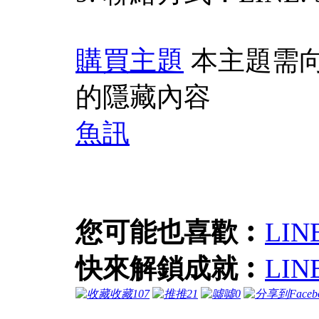
購買主題
本主題需
的隱藏內容
魚訊
您可能也喜歡︰
LI
快來解鎖成就︰
LI
收藏
107
推
21
噓
0