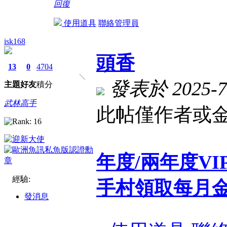
回復
使用道具
聯絡管理員
isk168
頭香
13
0
4704
發表於 2025-7-
主題
好友
積分
武林高手
此帖僅作者或金
年度/兩年度V
經驗:
手村領取每月
發消息