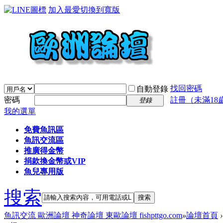
加入最愛
切換到寬版
找回密碼
自動登錄
密碼
註冊（未滿18
登錄
我的選單
免費魚訊區
魚訊交流區
推廣得金幣
捐款換金幣或VIP
魚兒專用版
搜索
搜索
魚訊交流 歐洲論壇 神奇論壇 東歐論壇 fishpttgo.com
»
論壇首頁
›