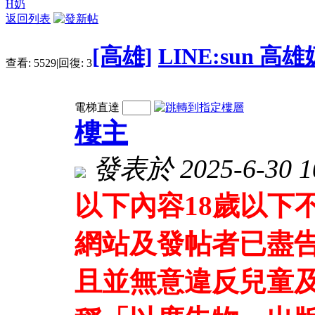
H奶
返回列表
[高雄]
LINE:sun 
查看:
5529
|
回復:
3
電梯直達
樓主
發表於 2025-6-30 10
以下內容18歲以下
網站及發帖者已盡
且並無意違反兒童及