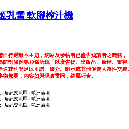
雙北姬乳雪 軟腳榨汁機
，請自行退離本主題，網站及發帖者已盡告知讀者之義務，
易防制條例第40條所稱「以廣告物、出版品、廣播、電視
播送或刊登足以引誘、媒介、暗示或其他促使人為性交易
事物無關，內容如與現實雷同，純屬巧合。