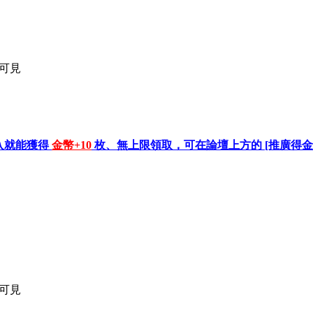
員可見
入就能獲得
金幣+10
枚、無上限領取，可在論壇上方的 [推廣得金幣
員可見