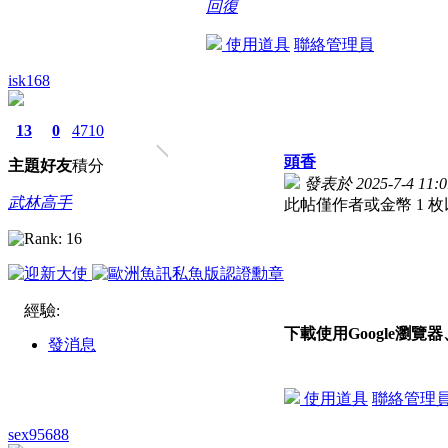
回復
使用道具
聯絡管理員
isk168
13
0
4710
頭香
主題
好友
積分
發表於 2025-7-4 11:0
武林高手
此帖僅作者或金幣 1 
經驗:
下載使用Google瀏
發消息
使用道具
聯絡管理
sex95688