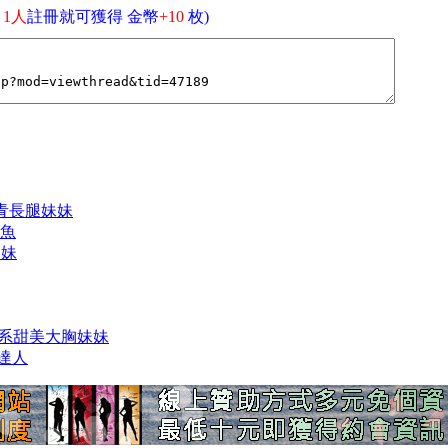
引
1人
註冊就可獲得 金幣
+10
枚)
皙刺青長腿妹妹
青魚
奶妹
棠 日系甜美大胸妹妹
爆達人