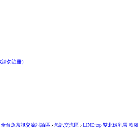
歲請勿註冊）
全台魚茶訊交流討論區
›
魚訊交流區
›
LINE:top 雙北姬乳雪 