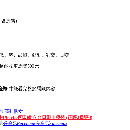
 (不含房費)
套做、69、品鮑、顏射、乳交、舌吻
槍酌收車馬費500元
 金幣
才能看完整的隱藏內容
小魚 高壯熟女
/府中Phoebe何田鎖沁 台日混血模特 (正評2負評0)
分享到Facebook