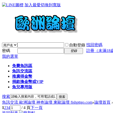
加入最愛
切換到寬版
找回密碼
自動登錄
密碼
註冊（未滿18
登錄
我的選單
免費魚訊區
魚訊交流區
推廣得金幣
捐款換金幣或VIP
魚兒專用版
搜索
搜索
魚訊交流 歐洲論壇 神奇論壇 東歐論壇 fishpttgo.com
»
論壇首頁
›
1
2
3
4
/ 4 頁
下一頁
返回列表