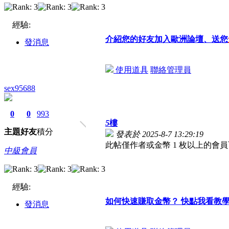
經驗:
介紹您的好友加入歐洲論壇、送您
發消息
使用道具
聯絡管理員
sex95688
0
0
993
5
樓
主題
好友
積分
發表於 2025-8-7 13:29:19
此帖僅作者或金幣 1 枚以上的會
中級會員
經驗:
如何快速賺取金幣？ 快點我看教
發消息