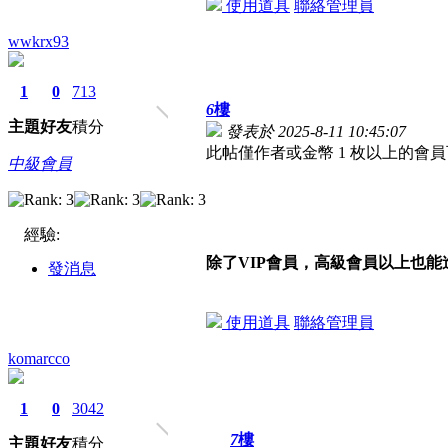
使用道具
聯絡管理員
wwkrx93
1
0
713
6
樓
主題
好友
積分
發表於 2025-8-11 10:45:07
此帖僅作者或金幣 1 枚以上的會
中級會員
經驗:
除了VIP會員，高級會員以上也
發消息
使用道具
聯絡管理員
komarcco
1
0
3042
7
樓
主題
好友
積分