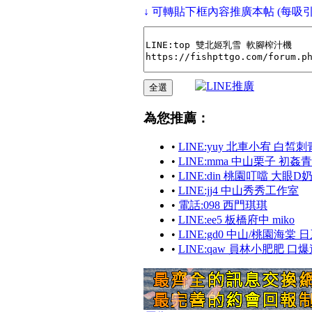
↓ 可轉貼下框內容推廣本帖 (每吸
為您推薦：
•
LINE:yuy 北車小宥 白
•
LINE:mma 中山栗子 初姦
•
LINE:din 桃園叮噹 大眼D
•
LINE:jj4 中山秀秀工作室
•
電話:098 西門琪琪
•
LINE:ee5 板橋府中 miko
•
LINE:gd0 中山/桃園海
•
LINE:qaw 員林小肥肥 口