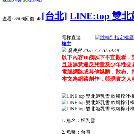
[台北]
LINE:top 
查看:
8506
|
回復:
48
電梯直達
樓主
發表於 2025-7-3 10:39:49
以下內容18歲以下不宜觀看
且並無意違反兒童及少年性交
電腦網路或其他媒體，散布、
本文為網路創作，與現實之人
1. 魚名：姬乳雪
2. 魚種：台灣