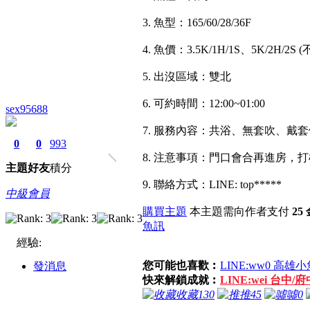
3. 魚型：165/60/28/36F
4. 魚價：3.5K/1H/1S、5K/2H/2S
5. 出沒區域：雙北
6. 可約時間：12:00~01:00
sex95688
7. 服務內容：共浴、無套吹、戴
0
0
993
8. 注意事項：門口會合再進房，打
主題
好友
積分
9. 聯絡方式：LINE: top*****
中級會員
購買主題
本主題需向作者支付
25
魚訊
經驗:
您可能也喜歡︰
LINE:ww0 高雄
發消息
快來解鎖成就︰
LINE:wei 台中
收藏
130
推
45
噓
0