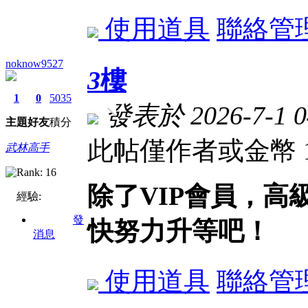
使用道具
聯絡管
noknow9527
3
樓
1
0
5035
發表於 2026-7-1 0
主題
好友
積分
此帖僅作者或金幣 
武林高手
除了VIP會員，
經驗:
發
快努力升等吧！
消息
使用道具
聯絡管