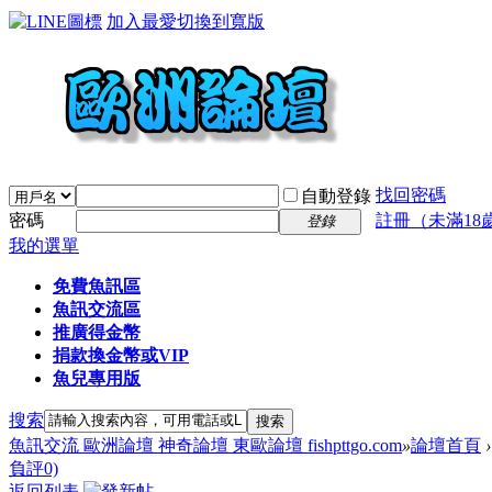
加入最愛
切換到寬版
找回密碼
自動登錄
密碼
註冊（未滿18
登錄
我的選單
免費魚訊區
魚訊交流區
推廣得金幣
捐款換金幣或VIP
魚兒專用版
搜索
搜索
魚訊交流 歐洲論壇 神奇論壇 東歐論壇 fishpttgo.com
»
論壇首頁
›
負評0)
返回列表