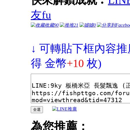
友fu
收藏
90
推
21
噓
0
↓ 可轉貼下框內容推
得 金幣
+10
枚)
為您推薦：