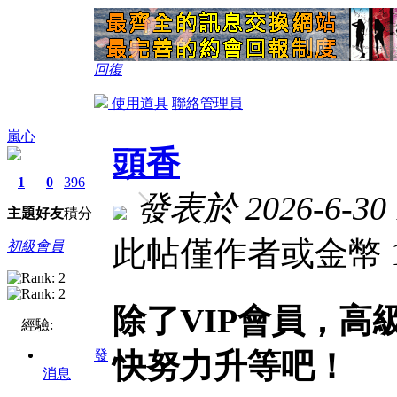
回復
使用道具
聯絡管理員
嵐心
頭香
1
0
396
發表於 2026-6-30 
主題
好友
積分
此帖僅作者或金幣 
初級會員
除了VIP會員，
經驗:
發
快努力升等吧！
消息