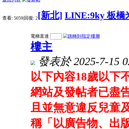
[新北]
LINE:9ky 板
查看:
5059
|
回復:
2
電梯直達
樓主
發表於 2025-7-15 02
以下內容18歲以下
網站及發帖者已盡
且並無意違反兒童及
稱「以廣告物、出