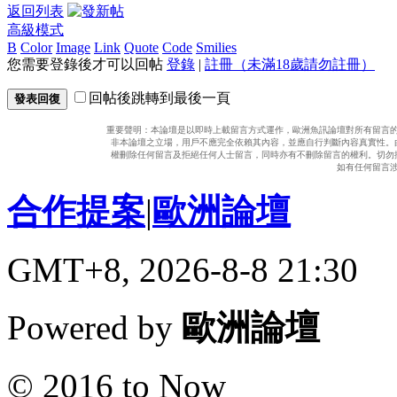
返回列表
高級模式
B
Color
Image
Link
Quote
Code
Smilies
您需要登錄後才可以回帖
登錄
|
註冊（未滿18歲請勿註冊）
回帖後跳轉到最後一頁
發表回復
重要聲明：本論壇是以即時上載留言方式運作，歐洲魚訊論壇對所有留言
非本論壇之立場，用戶不應完全依賴其內容，並應自行判斷內容真實性。
權刪除任何留言及拒絕任何人士留言，同時亦有不刪除留言的權利。切勿
如有任何留言
合作提案
|
歐洲論壇
GMT+8, 2026-8-8 21:30
Powered by
歐洲論壇
© 2016 to Now