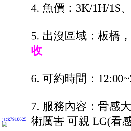
4. 魚價：3K/1H/1S、
5. 出沒區域：板橋
收
6. 可約時間：12:00~2
7. 服務內容：骨感
術厲害 可親 LG(看感
jack7910625