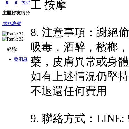
工 按摩
8
0
7937
主題
好友
積分
武林豪傑
8. 注意事項：謝
吸毒，酒醉，檳榔，
經驗:
藥，皮膚異常或身體
發消息
如有上述情況仍堅持
不退還任何費用
9. 聯絡方式：LINE: 9