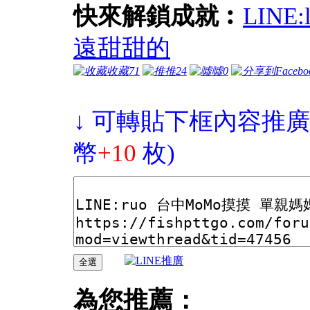
快來解鎖成就︰
LIN
遠甜甜的
收藏
71
推
24
噓
0
↓ 可轉貼下框內容推廣
幣
+10
枚)
為您推薦：