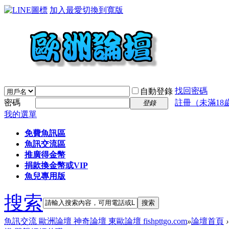
加入最愛
切換到寬版
找回密碼
自動登錄
密碼
註冊（未滿18
登錄
我的選單
免費魚訊區
魚訊交流區
推廣得金幣
捐款換金幣或VIP
魚兒專用版
搜索
搜索
魚訊交流 歐洲論壇 神奇論壇 東歐論壇 fishpttgo.com
»
論壇首頁
›