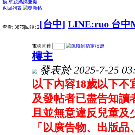
摸 單親媽媽兼職
返回列表
[台中]
LINE:ruo 
查看:
3875
|
回復:
2
電梯直達
樓主
發表於 2025-7-25 03:
以下內容18歲以下
及發帖者已盡告知讀
且並無意違反兒童及
「以廣告物、出版品