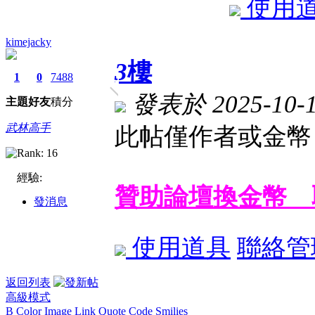
使用
kimejacky
3
樓
1
0
7488
發表於 2025-10-16
主題
好友
積分
武林高手
此帖僅作者或金幣 
經驗:
贊助論壇換金幣 
發消息
使用道具
聯絡管
返回列表
高級模式
B
Color
Image
Link
Quote
Code
Smilies