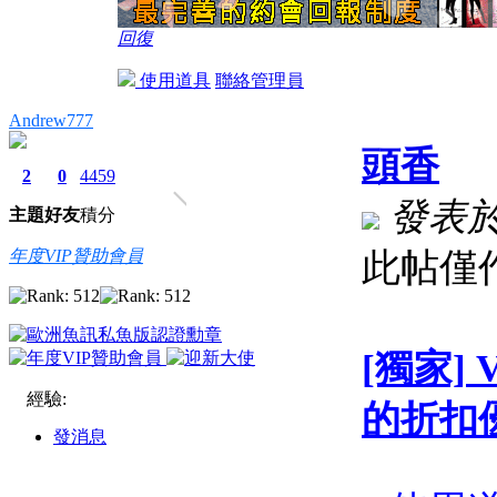
回復
使用道具
聯絡管理員
Andrew777
頭香
2
0
4459
發表於 2
主題
好友
積分
年度VIP贊助會員
此帖僅
[獨家]
經驗:
的折扣
發消息