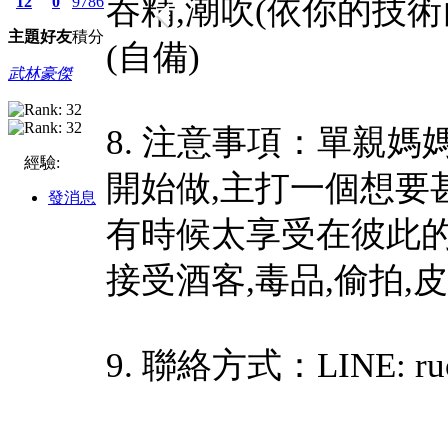
吞精,潮吹(依你的技術而
12
0
9786
主題
好友
積分
(自備)
武林豪傑
8. 注意事項：單親
經驗:
開始做,主打一個想要
發消息
有時候太享受在彼此的
接受酒客,毒品,偷拍,
9. 聯絡方式：LINE: ru