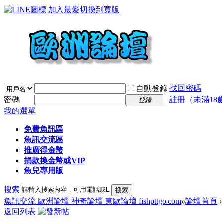
加入最愛
切換到寬版
找回密碼
自動登錄
密碼
註冊（未滿18
登錄
我的選單
免費魚訊區
魚訊交流區
推廣得金幣
捐款換金幣或VIP
魚兒專用版
搜索
搜索
魚訊交流 歐洲論壇 神奇論壇 東歐論壇 fishpttgo.com
»
論壇首頁
›
返回列表