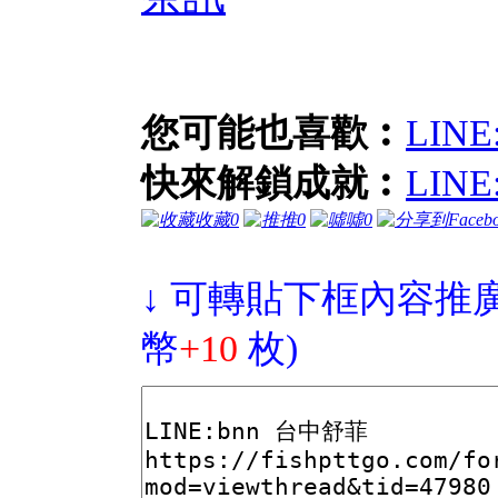
您可能也喜歡︰
LIN
快來解鎖成就︰
LIN
收藏
0
推
0
噓
0
↓ 可轉貼下框內容推廣
幣
+10
枚)