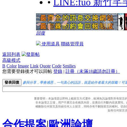
•
LINE:fuo 新竹芊
回復
使用道具
聯絡管理員
返回列表
高級模式
B
Color
Image
Link
Quote
Code
Smilies
您需要登錄後才可以回帖
登錄
|
註冊（未滿18歲請勿註冊）
發表回復
參與分享，學會感恩，一句真心的話語，就是給作者最大的鼓勵！可
重要聲明：本論壇是以即時上載留言方式運作，歐洲魚訊論壇對所有留言
非本論壇之立場，用戶不應完全依賴其內容，並應自行判斷內容真實性。
權刪除任何留言及拒絕任何人士留言，同時亦有不刪除留言的權利。切勿
如有任何留言
合作提案
|
歐洲論壇