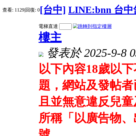
[台中]
LINE:bnn 台
查看:
1129
|
回復:
0
電梯直達
樓主
發表於 2025-9-8 0
以下內容18歲以
題，網站及發帖者
且並無意違反兒童
所稱「以廣告物、
號、