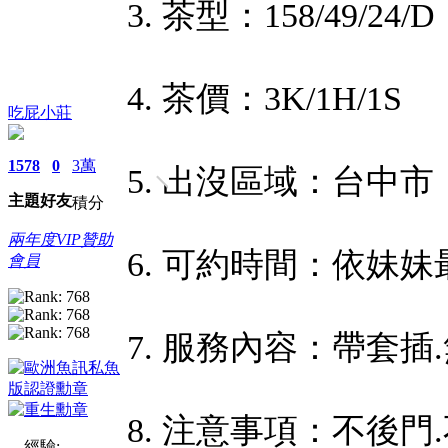
3. 茶型：158/49/24/D
4. 茶價：3K/1H/1S
吃屁小莊
1578
0
3萬
5. 出沒區域：台中市
主題
好友
積分
兩年度VIP贊助
6. 可約時間：依妹
會員
7. 服務內容：帶套插.
8. 注意事項：不後門
經驗: