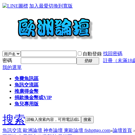
加入最愛
切換到寬版
找回密碼
自動登錄
密碼
註冊（未滿18
登錄
我的選單
免費魚訊區
魚訊交流區
推廣得金幣
捐款換金幣或VIP
魚兒專用版
搜索
搜索
魚訊交流 歐洲論壇 神奇論壇 東歐論壇 fishpttgo.com
»
論壇首頁
›