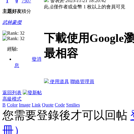
發表於 2025-11-21 18:20:42
1
0
7507
此帖僅作者或金幣 1 枚以上的會員可見
主題
好友
積分
武林豪傑
下載使用Googl
經驗:
最相容
發消
息
使用道具
聯絡管理員
返回列表
高級模式
B
Color
Image
Link
Quote
Code
Smilies
您需要登錄後才可以回帖
冊）