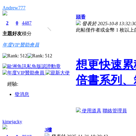
Andrew777
頭香
2
0
4487
發表於 2025-10-8 13:32:3
此帖僅作者或金幣 1 枚以
主題
好友
積分
年度VIP贊助會員
想更快速累
倍書系列、
經驗:
發消息
使用道具
聯絡管理員
kimejacky
3
樓