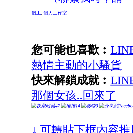
個工
,
個人工作室
您可能也喜歡︰
LI
熱情主動的小騷貨
快來解鎖成就︰
LI
那個女孩..回來了
收藏
47
推
14
噓
0
↓ 可轉貼下框內容推