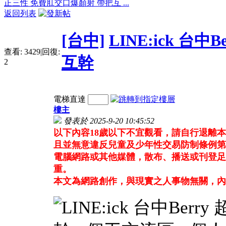
正三性 免費肛交口爆顏射 帶把互 ...
返回列表
[台中]
LINE:ick 台
查看:
3429
|
回復:
互幹
2
電梯直達
樓主
發表於 2025-9-20 10:45:52
以下內容18歲以下不宜觀看，請自行退離
且並無意違反兒童及少年性交易防制條例第
電腦網路或其他媒體，散布、播送或刊登足
重。
本文為網路創作，與現實之人事物無關，內