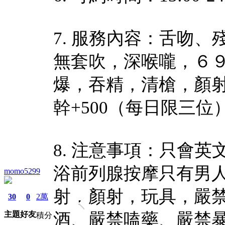
7. 服務內容：舌吻
無套吹，深喉嚨，６
爆，吞精，清槍，顏射，
幹+500（每日限三位
8. 注意事項：只會
浴前列腺按摩只有男
momo5299
射，顏射，玩具，嚴
30
0
2萬
主題
好友
酒、嚴禁嗑藥、嚴禁
積分