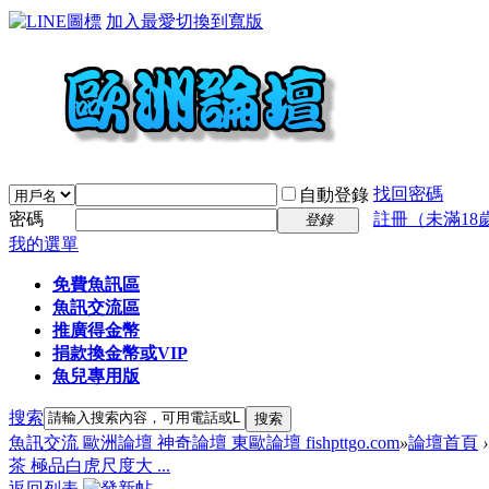
加入最愛
切換到寬版
找回密碼
自動登錄
密碼
註冊（未滿18
登錄
我的選單
免費魚訊區
魚訊交流區
推廣得金幣
捐款換金幣或VIP
魚兒專用版
搜索
搜索
魚訊交流 歐洲論壇 神奇論壇 東歐論壇 fishpttgo.com
»
論壇首頁
›
茶 極品白虎尺度大 ...
返回列表