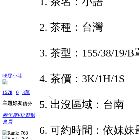
1. 茶名：小語
2. 茶種：台灣
3. 茶型：155/38/19/
4. 茶價：3K/1H/1S
吃屁小莊
1578
0
3萬
5. 出沒區域：台南
主題
好友
積分
兩年度VIP贊助
會員
6. 可約時間：依妹