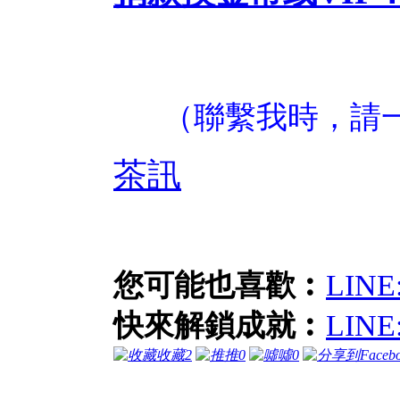
（聯繫我時，請
茶訊
您可能也喜歡︰
LIN
快來解鎖成就︰
LIN
收藏
2
推
0
噓
0