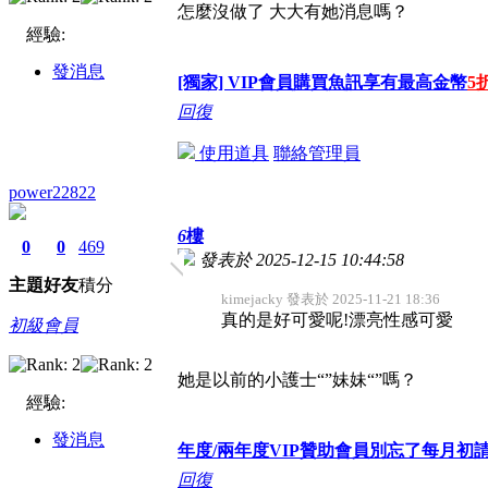
怎麼沒做了 大大有她消息嗎？
經驗:
發消息
[獨家] VIP會員購買魚訊享有最高金幣
5
回復
使用道具
聯絡管理員
power22822
6
樓
0
0
469
發表於 2025-12-15 10:44:58
主題
好友
積分
kimejacky 發表於 2025-11-21 18:36
真的是好可愛呢!漂亮性感可愛
初級會員
她是以前的小護士“”妹妹“”嗎？
經驗:
發消息
年度/兩年度VIP贊助會員別忘了每月
回復