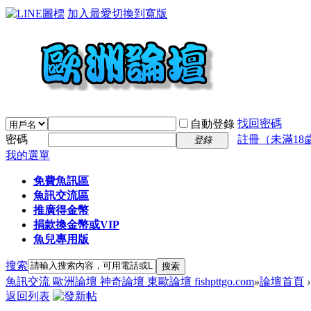
加入最愛
切換到寬版
找回密碼
自動登錄
密碼
註冊（未滿18
登錄
我的選單
免費魚訊區
魚訊交流區
推廣得金幣
捐款換金幣或VIP
魚兒專用版
搜索
搜索
魚訊交流 歐洲論壇 神奇論壇 東歐論壇 fishpttgo.com
»
論壇首頁
›
返回列表