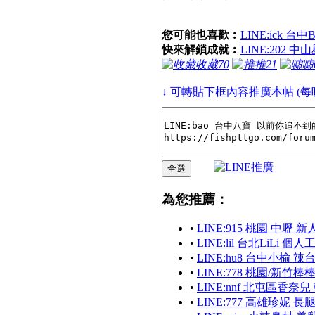
您可能也喜歡︰
LINE:ick 
快來解鎖成就︰
LINE:202 
收藏
70
推
21
噓
↓ 可轉貼下框內容推廣本帖 (每
為您推薦：
•
LINE:915 桃園 中壢
•
LINE:lil 台北LiLi 個
•
LINE:hu8 台中小榆 
•
LINE:778 桃園/新
•
LINE:nnf 北屯區香奈
•
LINE:777 高雄珍妮 長