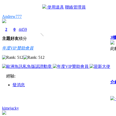
使用道具
聯絡管理員
Andrew777
2
0
4459
3
主題
好友
積分
年度VIP贊助會員
此
經驗:
介
發消息
kimejacky