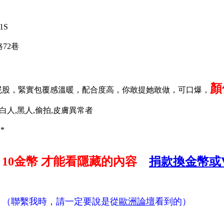
1S
72巷
顏
打屁股，緊實包覆感溫暖，配合度高，你敢提她敢做，可口爆，
,白人,黑人,偷拍,皮膚異常者
*
付
10金幣
才能看隱藏的內容
捐款換金幣或V
（聯繫我時，請一定要說是從
歐洲論壇
看到的）