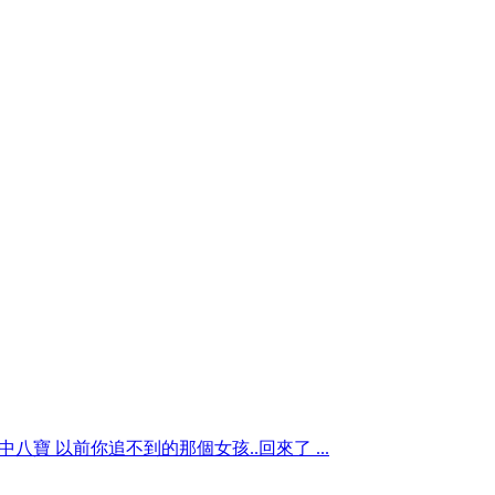
o 台中八寶 以前你追不到的那個女孩..回來了 ...