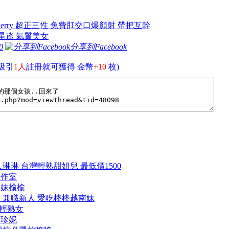
台中Berry 超正三性 免費肛交口爆顏射 帶把互幹
中山星遙 氣質美女
0
分享到Facebook
吸引
1人
註冊就可獲得 金幣
+10
枚)
 新人琳琳 台灣輕熟甜姐兒 最低價1500
人工作室
辣台妹榆榆
竹棒棒 兼職新人 愛吃棒棒越南妹
兒 輕熟女
腿珍妮