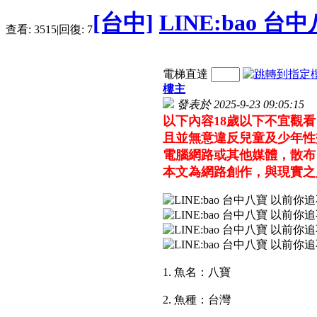
[台中]
LINE:bao
查看:
3515
|
回復:
7
電梯直達
樓主
發表於 2025-9-23 09:05:15
以下內容18歲以下不宜觀
且並無意違反兒童及少年性
電腦網路或其他媒體，散布
本文為網路創作，與現實之
1. 魚名：八寶
2. 魚種：台灣