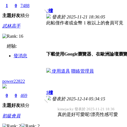
1
0
7488
4
樓
主題
好友
積分
發表於 2025-11-21 18:36:05
此帖僅作者或金幣 1 枚以上的會員可見
武林高手
經驗:
下載使用Google瀏覽器、在歐洲論壇瀏
發消息
使用道具
聯絡管理員
power22822
5
樓
0
0
469
發表於 2025-12-14 05:34:15
主題
好友
積分
kimejacky 發表於 2025-11-21 18:36
真的是好可愛呢!漂亮性感可愛
初級會員