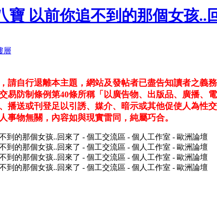
 台中八寶 以前你追不到的那個女孩.
看，請自行退離本主題，網站及發帖者已盡告知讀者之義
交易防制條例第40條所稱「以廣告物、出版品、廣播、
、播送或刊登足以引誘、媒介、暗示或其他促使人為性交
人事物無關，內容如與現實雷同，純屬巧合。