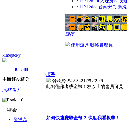
•
LINE:mim 火辣身材
•
LINE:dee 台南安真
回復
使用道具
聯絡管理員
kimejacky
1
0
7488
頭香
主題
好友
積分
發表於 2025-9-24 09:32:48
此帖僅作者或金幣 1 枚以上的會員可見
武林高手
經驗:
如何快速賺取金幣？ 快點我看教學！
發消息