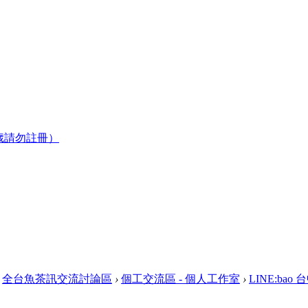
歲請勿註冊）
全台魚茶訊交流討論區
›
個工交流區 - 個人工作室
›
LINE:ba