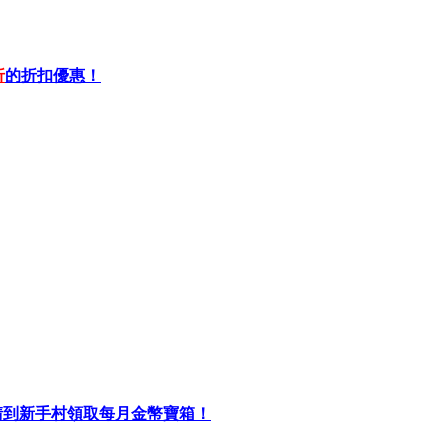
折
的折扣優惠！
初請到新手村領取每月金幣寶箱！