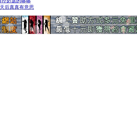
 美腿控必選的哆哆
 泰洗天后真真有意思