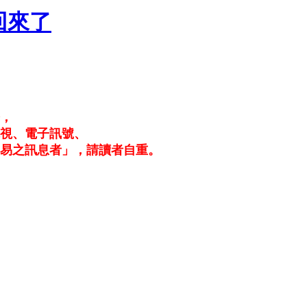
.回來了
務，
電視、電子訊號、
易之訊息者」，請讀者自重。