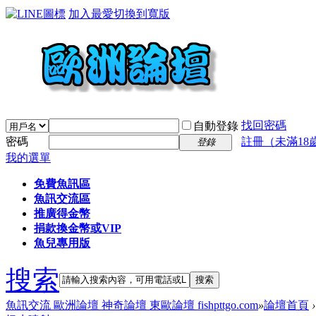
加入最愛
切換到寬版
找回密碼
自動登錄
密碼
註冊（未滿18
登錄
我的選單
免費魚訊區
魚訊交流區
推廣得金幣
捐款換金幣或VIP
魚兒專用版
搜索
搜索
魚訊交流 歐洲論壇 神奇論壇 東歐論壇 fishpttgo.com
»
論壇首頁
›