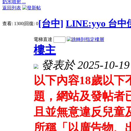
奶水噴射 ...
返回列表
[台中]
LINE:yyo 
查看:
1300
|
回復:
0
電梯直達
樓主
發表於 2025-10-19 
以下內容18歲以
題，網站及發帖者
且並無意違反兒童
所稱「以廣告物、