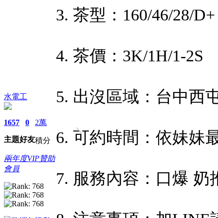
3. 茶型：160/46/28/D+
4. 茶價：3K/1H/1-2S
5. 出沒區域：台中西
水電工
1657
0
2萬
6. 可約時間：依妹妹
主題
好友
積分
兩年度VIP贊助
會員
7. 服務內容：口爆 奶推