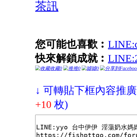
茶訊
您可能也喜歡︰
LIN
快來解鎖成就︰
LIN
收藏
0
推
0
噓
0
↓ 可轉貼下框內容推廣
+10
枚)