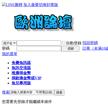
加入最愛
切換到寬版
找回密碼
自動登錄
密碼
註冊（未滿18
登錄
我的選單
免費魚訊區
魚訊交流區
推廣得金幣
捐款換金幣或VIP
魚兒專用版
搜索
搜索
您需要先登錄才能繼續本操作