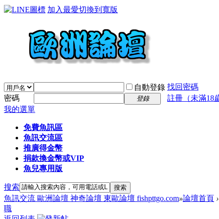
加入最愛
切換到寬版
找回密碼
自動登錄
密碼
註冊（未滿18
登錄
我的選單
免費魚訊區
魚訊交流區
推廣得金幣
捐款換金幣或VIP
魚兒專用版
搜索
搜索
魚訊交流 歐洲論壇 神奇論壇 東歐論壇 fishpttgo.com
»
論壇首頁
›
職
返回列表