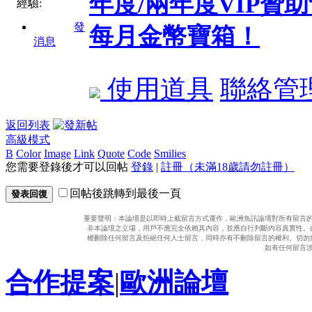
年度/兩年度VIP
經驗:
發
每月金幣寶箱！
消息
使用道具
聯絡管
返回列表
高級模式
B
Color
Image
Link
Quote
Code
Smilies
您需要登錄後才可以回帖
登錄
|
註冊（未滿18歲請勿註冊）
回帖後跳轉到最後一頁
發表回復
重要聲明：本論壇是以即時上載留言方式運作，歐洲魚訊論壇對所有留言
非本論壇之立場，用戶不應完全依賴其內容，並應自行判斷內容真實性。
權刪除任何留言及拒絕任何人士留言，同時亦有不刪除留言的權利。切勿
如有任何留言
合作提案
|
歐洲論壇