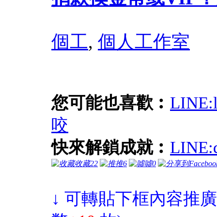
個工
,
個人工作室
您可能也喜歡︰
LINE
咬
快來解鎖成就︰
LIN
收藏
22
推
6
噓
0
↓ 可轉貼下框內容推廣