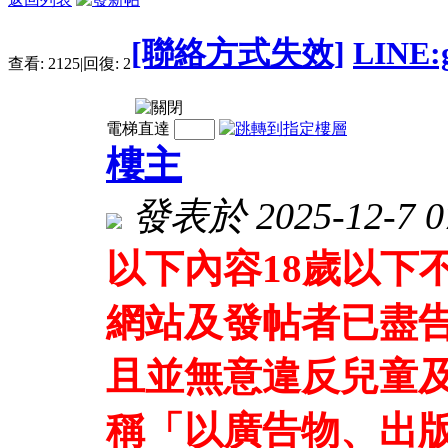
[聯絡方式失效]
LIN
查看:
2125
|
回復:
2
電梯直達
樓主
發表於 2025-12-7 07
以下內容18歲以下
網站及發帖者已盡
且並無意違反兒童及
稱「以廣告物、出