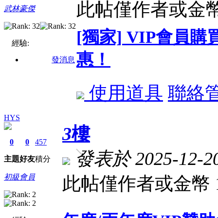
此帖僅作者或金幣
武林豪傑
[獨家] VIP會
經驗:
惠！
發消息
使用道具
聯絡
HYS
3
樓
0
0
457
發表於 2025-12-20
主題
好友
積分
初級會員
此帖僅作者或金幣 