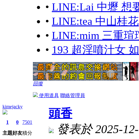
•
LINE:Lai 中
•
LINE:tea 中山桂花
•
LINE:mim 三
•
193 超淫噴汁女
回復
使用道具
聯絡管理員
kimejacky
頭香
1
0
7501
發表於 2025-12-7
主題
好友
積分