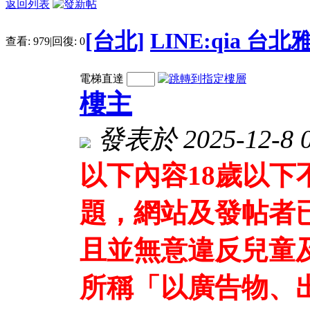
返回列表
[台北]
LINE:qia 
查看:
979
|
回復:
0
電梯直達
樓主
發表於 2025-12-8 0
以下內容18歲以
題，網站及發帖者
且並無意違反兒童
所稱「以廣告物、