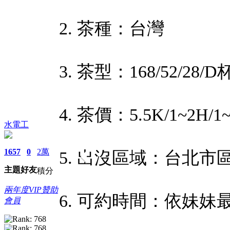
2. 茶種：台灣
3. 茶型：168/52/28/D
4. 茶價：5.5K/1~2H/1
水電工
1657
0
2萬
5. 出沒區域：台北市
主題
好友
積分
兩年度VIP贊助
6. 可約時間：依妹妹
會員