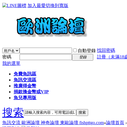
加入最愛
切換到寬版
找回密碼
自動登錄
密碼
註冊（未滿18
登錄
我的選單
免費魚訊區
魚訊交流區
推廣得金幣
捐款換金幣或VIP
魚兒專用版
搜索
搜索
魚訊交流 歐洲論壇 神奇論壇 東歐論壇 fishpttgo.com
»
論壇首頁
›