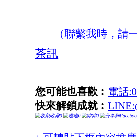
（聯繫我時，請
茶訊
您可能也喜歡︰
電話:
快來解鎖成就︰
LIN
收藏
0
推
0
噓
0