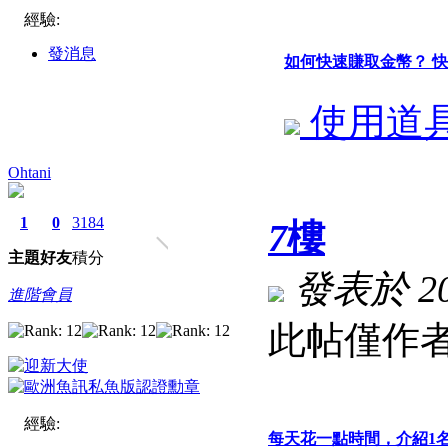
經驗:
發消息
如何快速賺取金幣？ 
使用道
Ohtani
1
0
3184
7
樓
主題
好友
積分
發表於 202
進階會員
此帖僅作者
經驗:
每天花一點時間，介紹1