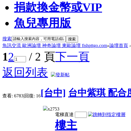
捐款換金幣或VIP
魚兒專用版
搜索
搜索
魚訊交流 歐洲論壇 神奇論壇 東歐論壇 fishpttgo.com
»
論壇首頁
›
1
2
/ 2 頁
下一頁
返回列表
[台中]
台中紫琪 配合
查看:
6783
|
回復:
16
x2753
電梯直達
樓主