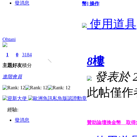
發消息
幣] 操作
使用道具
Ohtani
1
0
3184
8
樓
主題
好友
積分
發表於 202
進階會員
此帖僅作
經驗:
發消息
贊助論壇換金幣 取得