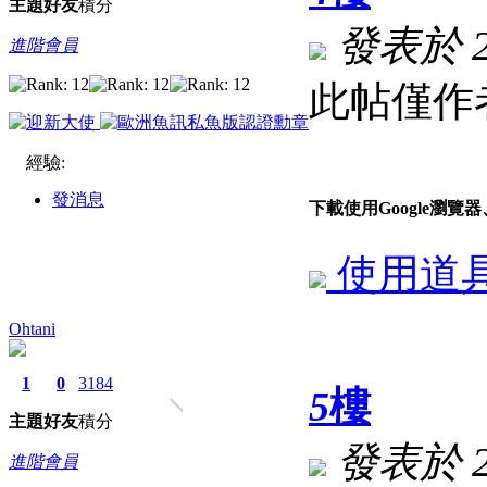
主題
好友
積分
發表於 202
進階會員
此帖僅作
經驗:
發消息
下載使用Google瀏
使用道
Ohtani
1
0
3184
5
樓
主題
好友
積分
發表於 202
進階會員