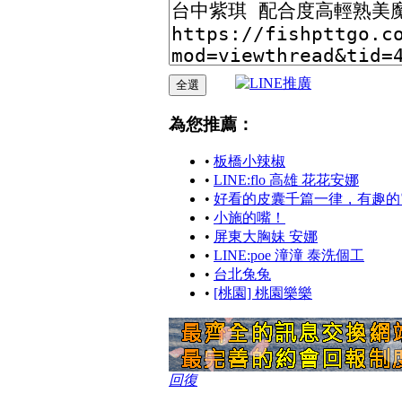
為您推薦：
•
板橋小辣椒
•
LINE:flo 高雄 花花安娜
•
好看的皮囊千篇一律，有趣的
•
小施的嘴！
•
屏東大胸妹 安娜
•
LINE:poe 潼潼 泰洗個工
•
台北兔兔
•
[桃園] 桃園樂樂
回復