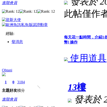
發表於 202
進階會員
此帖僅作者
經驗:
每天花一點時間，介紹1
發消息
幣] 操作
使用道具
Ohtani
1
0
3184
13
樓
主題
好友
積分
發表於 202
進階會員