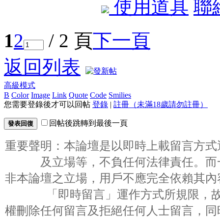
使用道具
聯
1
2
/ 2 頁
下一頁
返回列表
高級模式
B
Color
Image
Link
Quote
Code
Smilies
您需要登錄後才可以回帖
登錄
|
註冊（未滿18歲請勿註冊）
回帖後跳轉到最後一頁
發表回復
重要聲明：本論壇是以即時上載留言方式
及立場等，不負任何法律責任。而
非本論壇之立場，用戶不應完全依賴其內
「即時留言」運作方式所規限，
權刪除任何留言及拒絕任何人士留言，同