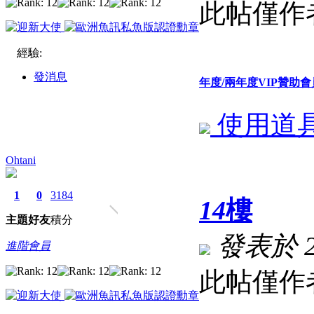
此帖僅作
經驗:
發消息
年度/兩年度VIP贊
使用道
Ohtani
1
0
3184
14
樓
主題
好友
積分
發表於 202
進階會員
此帖僅作