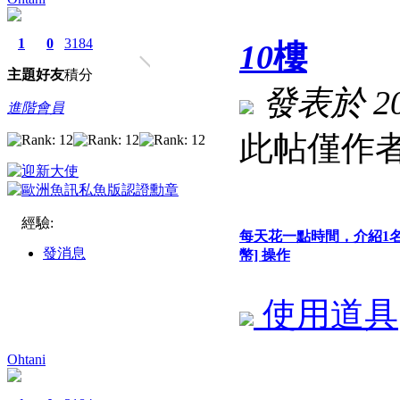
1
0
3184
10
樓
主題
好友
積分
發表於 202
進階會員
此帖僅作者
經驗:
每天花一點時間，介紹1
發消息
幣] 操作
使用道具
Ohtani