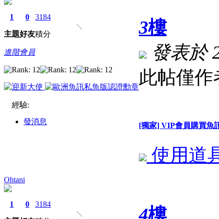
1
0
3184
3
樓
主題
好友
積分
發表於 202
進階會員
此帖僅作
經驗:
發消息
[獨家] VIP會員購買
使用道
Ohtani
1
0
3184
4
樓