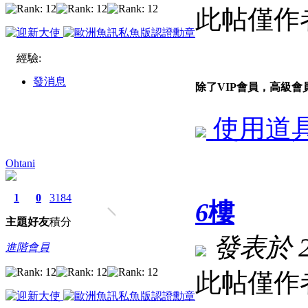
此帖僅作
經驗:
發消息
除了VIP會員，高級
使用道
Ohtani
1
0
3184
6
樓
主題
好友
積分
發表於 202
進階會員
此帖僅作