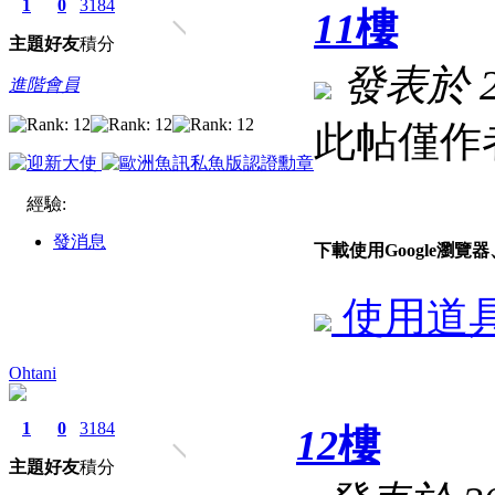
1
0
3184
11
樓
主題
好友
積分
發表於 202
進階會員
此帖僅作
經驗:
發消息
下載使用Google瀏
使用道
Ohtani
1
0
3184
12
樓
主題
好友
積分