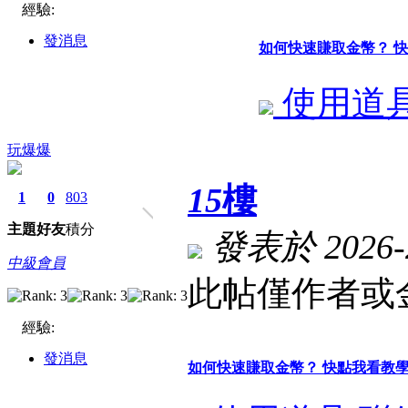
經驗:
發消息
如何快速賺取金幣？ 
使用道
玩爆爆
15
樓
1
0
803
主題
好友
積分
發表於 2026-2
中級會員
此帖僅作者或金
經驗:
發消息
如何快速賺取金幣？ 快點我看教