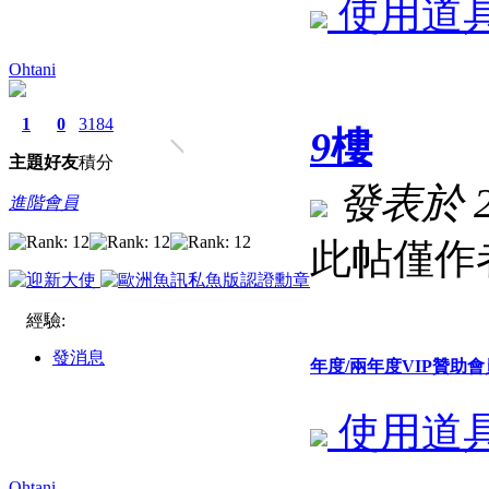
使用道
Ohtani
1
0
3184
9
樓
主題
好友
積分
發表於 202
進階會員
此帖僅作
經驗:
發消息
年度/兩年度VIP贊
使用道
Ohtani