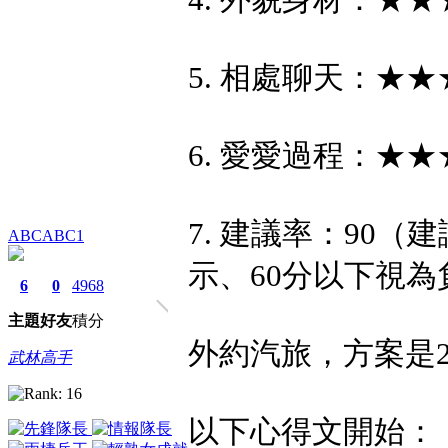
5. 相處聊天：★
6. 愛愛過程：★
7. 建議率：90（
ABCABC1
示、60分以下視為
6
0
4968
主題
好友
積分
外約汽旅，方案是2500
武林高手
以下心得文開始：