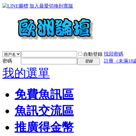
加入最愛
切換到寬版
找回密碼
自動登錄
密碼
註冊（未滿18
登錄
我的選單
免費魚訊區
魚訊交流區
推廣得金幣