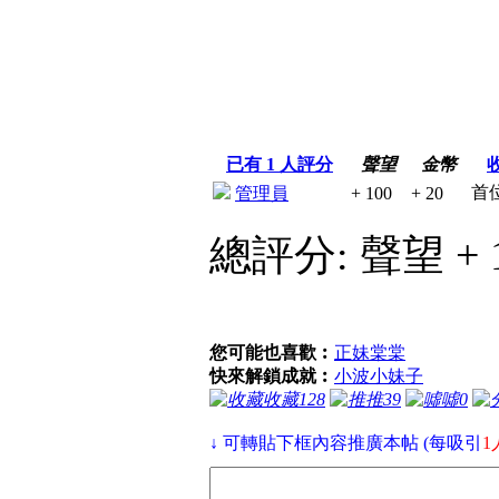
已有
1
人評分
聲望
金幣
首
管理員
+ 100
+ 20
總評分:
聲望 + 
您可能也喜歡︰
正妹棠棠
快來解鎖成就︰
小波小妹子
收藏
128
推
39
噓
0
↓ 可轉貼下框內容推廣本帖 (每吸引
1