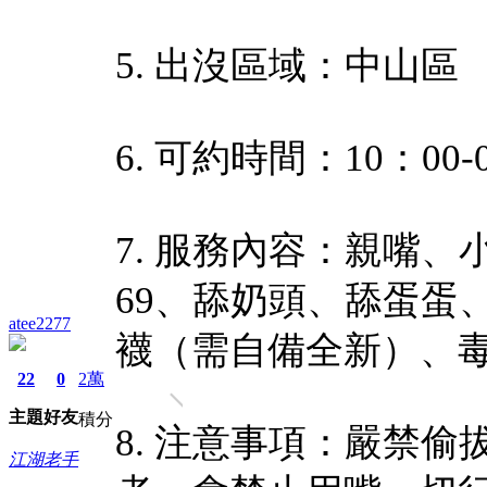
5. 出沒區域：中山區
6. 可約時間：10：0
7. 服務內容：親嘴、
69、舔奶頭、舔蛋蛋
atee2277
襪（需自備全新）、
22
0
2萬
主題
好友
積分
8. 注意事項：嚴禁偷
江湖老手