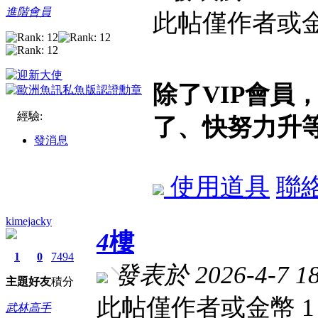
進階會員
此帖僅作者或金
除了VIP會員
經驗:
了、快努力升
發消息
使用道具
聯
kimejacky
4
樓
1
0
7494
發表於 2026-4-7 18
主題
好友
積分
此帖僅作者或金幣 
武林高手