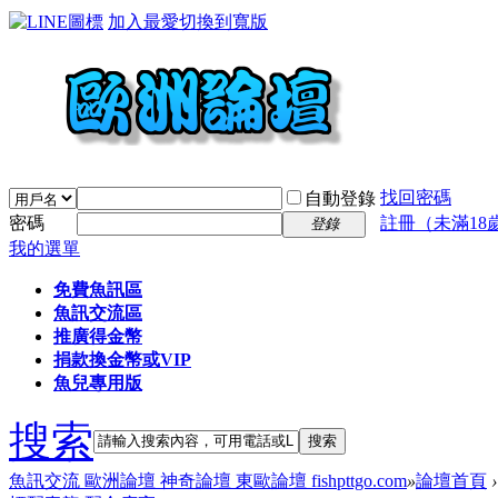
加入最愛
切換到寬版
找回密碼
自動登錄
密碼
註冊（未滿18
登錄
我的選單
免費魚訊區
魚訊交流區
推廣得金幣
捐款換金幣或VIP
魚兒專用版
搜索
搜索
魚訊交流 歐洲論壇 神奇論壇 東歐論壇 fishpttgo.com
»
論壇首頁
›