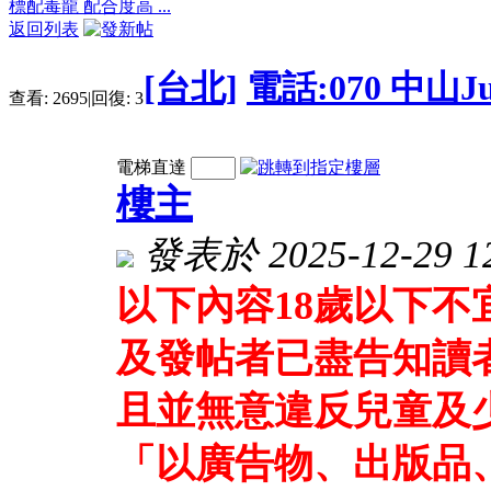
標配毒龍 配合度高 ...
返回列表
[台北]
電話:070 中山
查看:
2695
|
回復:
3
電梯直達
樓主
發表於 2025-12-29 12
以下內容18歲以下
及發帖者已盡告知讀
且並無意違反兒童及
「以廣告物、出版品