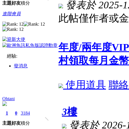
發表於 2025-12
主題
好友
積分
進階會員
此帖僅作者或金
年度/兩年度V
經驗:
村領取每月金幣
發消息
使用道具
聯絡
Ohtani
3
樓
1
0
3184
發表於 2026-1-
主題
好友
積分