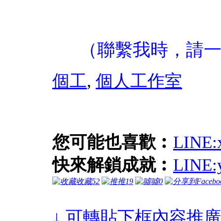
（聯繫我時，請
個工
,
個人工作室
您可能也喜歡︰
LIN
快來解鎖成就︰
LINE
收藏
52
推
19
噓
0
↓ 可轉貼下框內容推廣