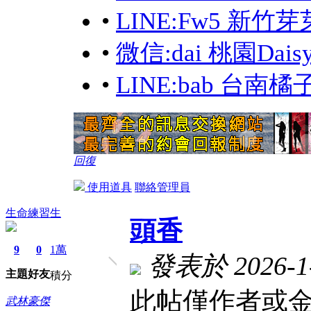
•
LINE:Fw5 新竹芽
•
微信:dai 桃園Dai
•
LINE:bab 台南橘
回復
使用道具
聯絡管理員
生命練習生
頭香
9
0
1萬
發表於 2026-1-
主題
好友
積分
此帖僅作者或金
武林豪傑