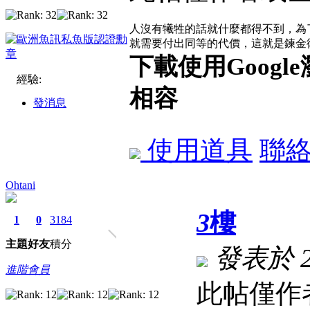
人沒有犧牲的話就什麼都得不到，為
就需要付出同等的代價，這就是鍊金
下載使用Goog
經驗:
相容
發消息
使用道具
聯
Ohtani
3
樓
1
0
3184
主題
好友
積分
發表於 202
進階會員
此帖僅作