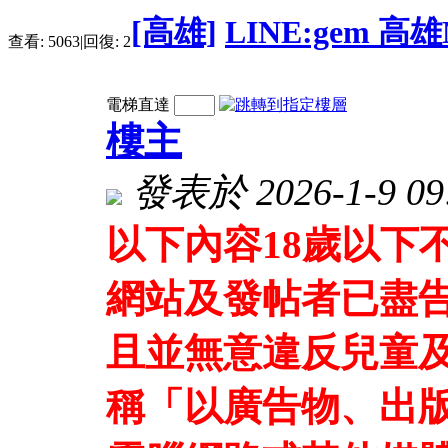
[高雄]
LINE:gem 高
查看:
5063
|
回復:
2
電梯直達
樓主
發表於 2026-1-9 09:
以下內容18歲以下
網站及發帖者已盡
且並無意違反兒童及
稱「以廣告物、出