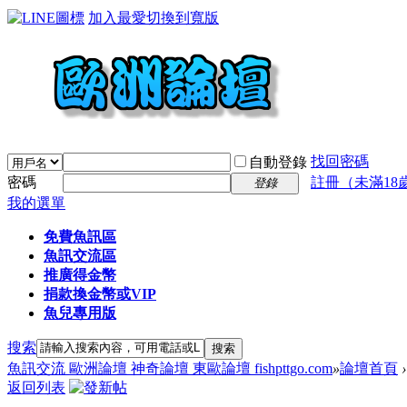
加入最愛
切換到寬版
找回密碼
自動登錄
密碼
註冊（未滿18
登錄
我的選單
免費魚訊區
魚訊交流區
推廣得金幣
捐款換金幣或VIP
魚兒專用版
搜索
搜索
魚訊交流 歐洲論壇 神奇論壇 東歐論壇 fishpttgo.com
»
論壇首頁
›
返回列表