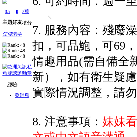
6. 可約時間：週一
35
0
2萬
主題
好友
積分
7. 服務內容：殘
江湖老手
扣，可品鮑，可69，口
情趣用品(需自備全
新），如有衛生疑慮
經驗:
實際情況調整，請勿
發消息
8. 注意事項：
妹妹看
文或中文語音溝通
，