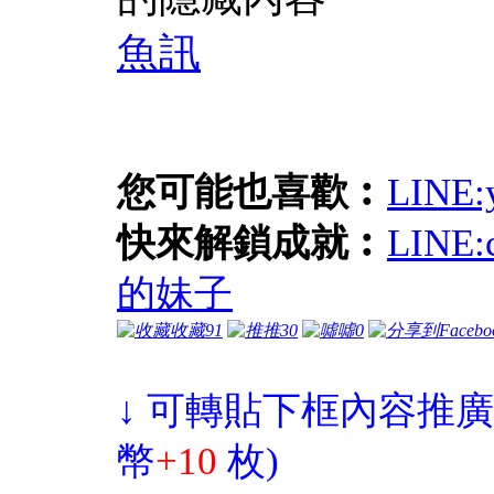
魚訊
您可能也喜歡︰
LIN
快來解鎖成就︰
LIN
的妹子
收藏
91
推
30
噓
0
↓ 可轉貼下框內容推廣
幣
+10
枚)