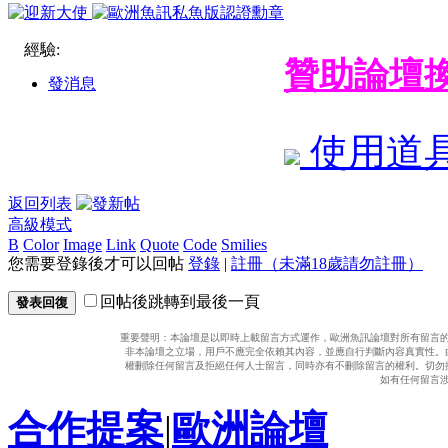
經驗:
贊助論壇
發消息
使用道
返回列表
高級模式
B
Color
Image
Link
Quote
Code
Smilies
您需要登錄後才可以回帖
登錄
|
註冊（未滿18歲請勿註冊）
回帖後跳轉到最後一頁
發表回復
重要聲明：本論壇是以即時上載留言方式運作，歐洲魚訊論壇對所有留言
非本論壇之立場，用戶不應完全依賴其內容，並應自行判斷內容真實性。
權刪除任何留言及拒絕任何人士留言，同時亦有不刪除留言的權利。切勿
如有任何留言
合作提案
|
歐洲論壇