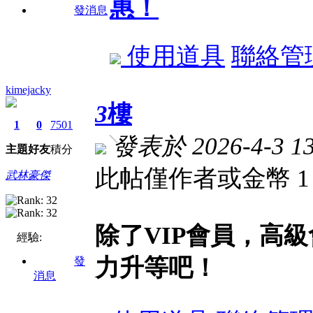
惠！
發消息
使用道具
聯絡管
kimejacky
3
樓
1
0
7501
發表於 2026-4-3 13
主題
好友
積分
此帖僅作者或金幣 
武林豪傑
除了VIP會員，高
經驗:
力升等吧！
發
消息