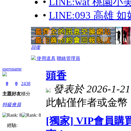
•
LINE:wat 桃
•
LINE:093 高雄 如
回復
使用道具
聯絡管理員
usersname
頭香
0
0
2438
發表於 2026-1-21 
主題
好友
積分
此帖僅作者或金幣 
特級會員
[獨家] VIP會
經驗: