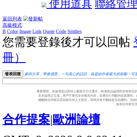
使用道具
聯絡管
返回列表
高級模式
B
Color
Image
Link
Quote
Code
Smilies
您需要登錄後才可以回帖
冊）
發表回復
參與分享，學會感恩，一句真心的話語，就是給作者最大的鼓勵！可
重要聲明：本論壇是以即時上載留言方式運作，歐洲魚訊論壇對所有留言
非本論壇之立場，用戶不應完全依賴其內容，並應自行判斷內容真實性。
權刪除任何留言及拒絕任何人士留言，同時亦有不刪除留言的權利。切勿
如有任何留言
合作提案
|
歐洲論壇