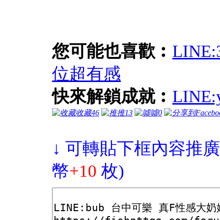
您可能也喜歡︰
LIN
位超有感
快來解鎖成就︰
LIN
收藏
46
推
13
噓
0
↓ 可轉貼下框內容推廣
幣
+10
枚)