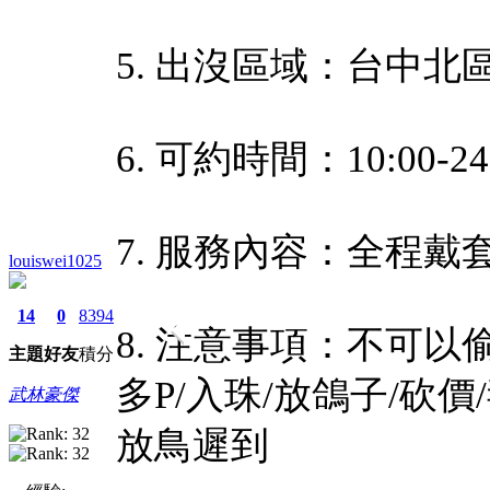
5. 出沒區域：台中北
6. 可約時間：10:00-24
7. 服務內容：全程戴
louiswei1025
14
0
8394
8. 注意事項：不可以偷
主題
好友
積分
多P/入珠/放鴿子/砍
武林豪傑
放鳥遲到