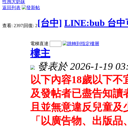
性感大奶妹
返回列表
[台中]
LINE:bub 
查看:
2397
|
回復:
2
電梯直達
樓主
發表於 2026-1-19 03:
以下內容18歲以下
及發帖者已盡告知讀
且並無意違反兒童及
「以廣告物、出版品