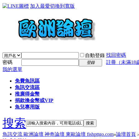
加入最愛
切換到寬版
找回密碼
自動登錄
密碼
註冊（未滿18
登錄
我的選單
免費魚訊區
魚訊交流區
推廣得金幣
捐款換金幣或VIP
魚兒專用版
搜索
搜索
魚訊交流 歐洲論壇 神奇論壇 東歐論壇 fishpttgo.com
»
論壇首頁
›