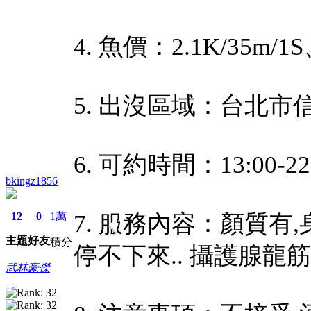
4. 魚價：2.1K/35m/1S
5. 出沒區域：台北市
6. 可約時間：13:00-22
bkingz1856
12
0
1萬
7. 服務內容：顏質有
主題
好友
積分
停不下來.. 攝護腺龍
武林豪傑