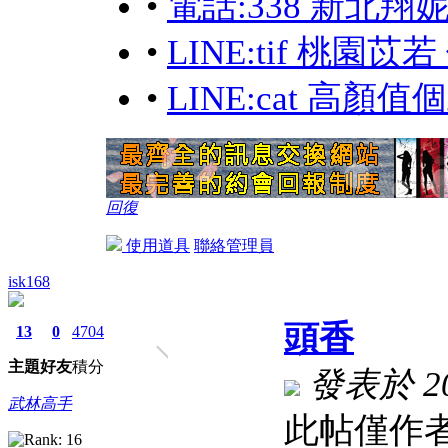
•
電話:338 新北翔
•
LINE:tif 桃園
•
LINE:cat 高顏值
回復
使用道具
聯絡管理員
isk168
頭香
13
0
4704
主題
好友
積分
發表於 202
武林高手
此帖僅作者