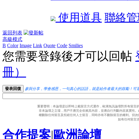
使用道具
聯絡管
返回列表
高級模式
B
Color
Image
Link
Quote
Code
Smilies
您需要登錄後才可以回帖
冊）
發表回復
參與分享，學會感恩，一句真心的話語，就是給作者最大的鼓勵！可
重要聲明：本論壇是以即時上載留言方式運作，歐洲魚訊論壇對所有留言
非本論壇之立場，用戶不應完全依賴其內容，並應自行判斷內容真實性。
權刪除任何留言及拒絕任何人士留言，同時亦有不刪除留言的權利。切勿
如有任何留言
合作提案
|
歐洲論壇