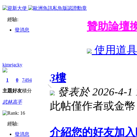
經驗:
贊助論壇
發消息
使用道
kimejacky
3
樓
1
0
7494
發表於 2026-4-1 1
主題
好友
積分
武林高手
此帖僅作者或金幣 
經驗:
介紹您的好友加入
發消息