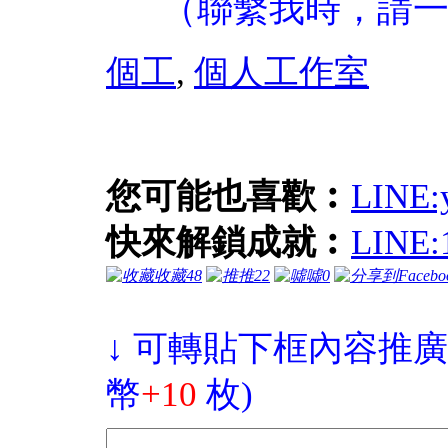
（聯繫我時，請
個工
,
個人工作室
您可能也喜歡︰
LIN
快來解鎖成就︰
LIN
收藏
48
推
22
噓
0
↓ 可轉貼下框內容推廣
幣
+10
枚)