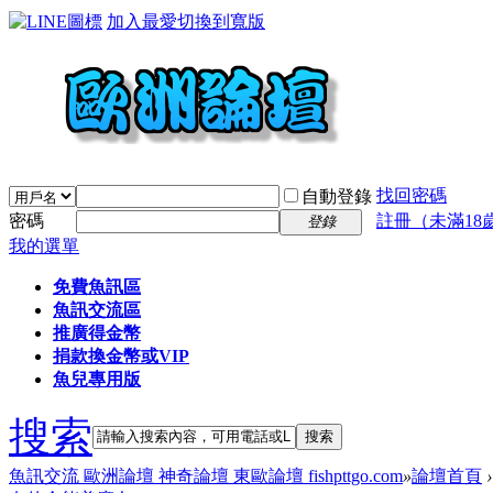
加入最愛
切換到寬版
找回密碼
自動登錄
密碼
註冊（未滿18
登錄
我的選單
免費魚訊區
魚訊交流區
推廣得金幣
捐款換金幣或VIP
魚兒專用版
搜索
搜索
魚訊交流 歐洲論壇 神奇論壇 東歐論壇 fishpttgo.com
»
論壇首頁
›