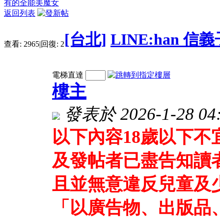
有的全能美魔女
返回列表
[台北]
LINE:han 
查看:
2965
|
回復:
2
電梯直達
樓主
發表於 2026-1-28 04:
以下內容18歲以下
及發帖者已盡告知讀
且並無意違反兒童及
「以廣告物、出版品