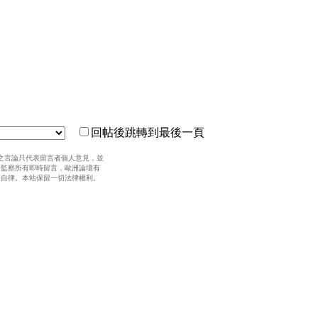
回帖後跳轉到最後一頁
之言論只代表留言者個人意見，並
全監察所有即時留言，歐洲論壇有
請自律。本站保留一切法律權利。