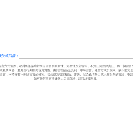
選快速回覆：
留言方式運作，歐洲魚訊論壇對所有留言的真實性、完整性及立場等，不負任何法律責任。而一切留言
依賴其內容，並應自行判斷內容真實性。由於討論區是受到「即時留言」運作方式所規限，故不能完
留言，同時亦有不刪除留言的權利。切勿撰寫粗言穢語、誹謗、渲染色情暴力或人身攻擊的言論，敬
如有任何留言涉嫌個人名譽譭謗，請聯絡管理員。