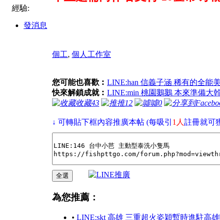
經驗:
發消息
個工
,
個人工作室
您可能也喜歡︰
LINE:han 信義子涵 稀有的全能
快來解鎖成就︰
LINE:min 桃園鵝鵝 本來準備
收藏
43
推
12
噓
0
↓ 可轉貼下框內容推廣本帖 (每吸引
1人
註冊就可
為您推薦：
•
LINE:skt 高雄 三重超火姿穎暫時進駐