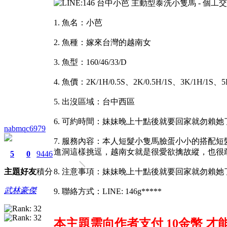
1. 魚名：小芭
2. 魚種：嫁來台灣的越南女
3. 魚型：160/46/33/D
4. 魚價：2K/1H/0.5S、2K/0.5H/1S、3K/1H/1S、5K
5. 出沒區域：台中西區
6. 可約時間：妹妹晚上十點後就要回家就勿賴她
nabmqc6979
7. 服務內容：本人短髮小隻馬臉蛋小小的搭
進洞這樣挑逗，越南女就是很愛欲擒故縱，也很
5
0
9446
主題
好友
積分
8. 注意事項：妹妹晚上十點後就要回家就勿賴她
武林豪傑
9. 聯絡方式：LINE: 146g*****
本主題需向作者支付
10金幣
才