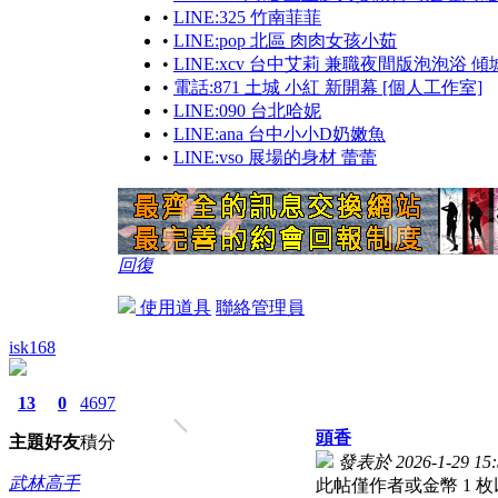
•
LINE:325 竹南菲菲
•
LINE:pop 北區 肉肉女孩小茹
•
LINE:xcv 台中艾莉 兼職夜間版泡泡浴 
•
電話:871 土城 小紅 新開幕 [個人工作室]
•
LINE:090 台北哈妮
•
LINE:ana 台中小小D奶嫩魚
•
LINE:vso 展場的身材 蕾蕾
回復
使用道具
聯絡管理員
isk168
13
0
4697
頭香
主題
好友
積分
發表於 2026-1-29 15:
武林高手
此帖僅作者或金幣 1 