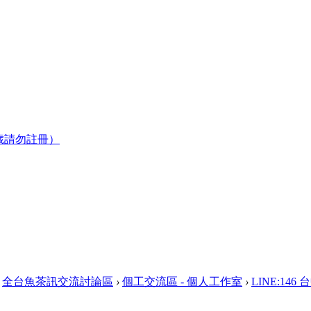
歲請勿註冊）
全台魚茶訊交流討論區
›
個工交流區 - 個人工作室
›
LINE:14