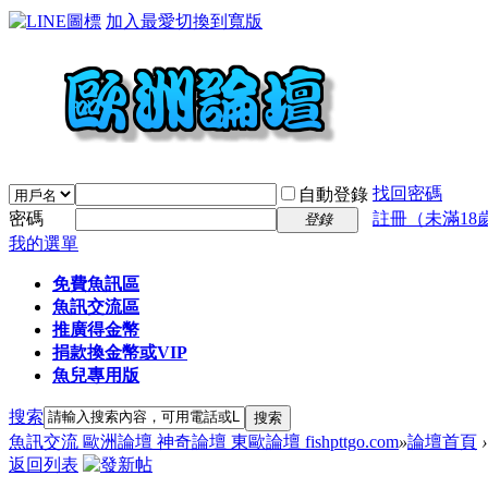
加入最愛
切換到寬版
找回密碼
自動登錄
密碼
註冊（未滿18
登錄
我的選單
免費魚訊區
魚訊交流區
推廣得金幣
捐款換金幣或VIP
魚兒專用版
搜索
搜索
魚訊交流 歐洲論壇 神奇論壇 東歐論壇 fishpttgo.com
»
論壇首頁
›
返回列表