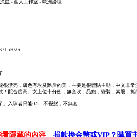
/1.5H/2S
了
配短髮很漂亮，膚色有埃及艷后的美，主要是很體貼主動，中文非
敢！配合度高。女上位十分衝，無套吹，品鮑，變裝，素股，抓
了。入珠者只能0.5，不變態，不無套
能看隱藏的內容
捐款換金幣或VIP？
購買