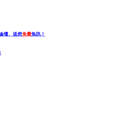
論壇、送您
免費
魚訊！
員