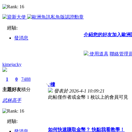
經驗:
介紹您的好友加入歐洲
發消息
使用道具
聯絡管理
kimejacky
1
0
7488
3
樓
主題
好友
積分
發表於 2026-4-1 10:09:21
此帖僅作者或金幣 1 枚以上的會員可見
武林高手
經驗:
如何快速賺取金幣？ 快點我看教學！
發消息