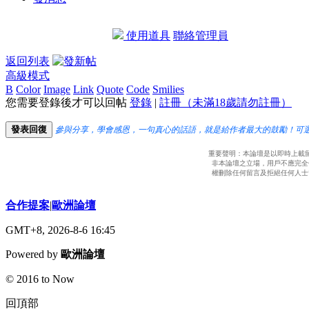
使用道具
聯絡管理員
返回列表
高級模式
B
Color
Image
Link
Quote
Code
Smilies
您需要登錄後才可以回帖
登錄
|
註冊（未滿18歲請勿註冊）
發表回復
參與分享，學會感恩，一句真心的話語，就是給作者最大的鼓勵！可
重要聲明：本論壇是以即時上載
非本論壇之立場，用戶不應完全
權刪除任何留言及拒絕任何人士
合作提案
|
歐洲論壇
GMT+8, 2026-8-6 16:45
Powered by
歐洲論壇
© 2016 to Now
回頂部