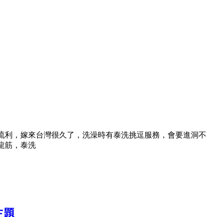
常流利，嫁來台灣很久了，洗澡時有泰洗挑逗服務，會要進洞不
龍筋，泰洗
主題