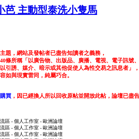
台中小芭 主動型泰洗小隻馬
本主題，網站及發帖者已盡告知讀者之義務，
40條所稱「以廣告物、出版品、廣播、電視、電子訊號
以引誘、媒介、暗示或其他促使人為性交易之訊息者」
容如與現實雷同，純屬巧合。
購買
，因已經換人所以回收原帖並開放此帖，論壇已盡