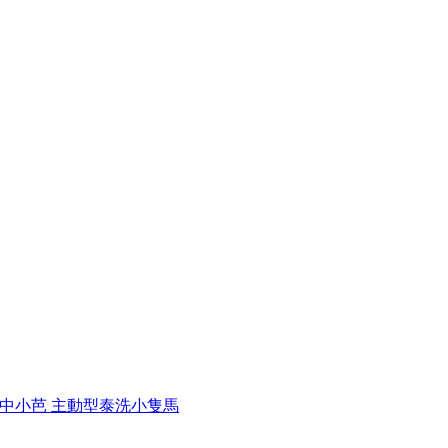
6 台中小芭 主動型泰洗小隻馬