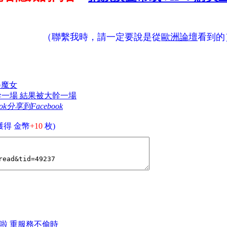
（聯繫我時，請一定要說是從
歐洲論壇
看到的
美魔女
大幹一場 結果被大幹一場
分享到Facebook
獲得 金幣
+10
枚)
高雄啦 重服務不偷時