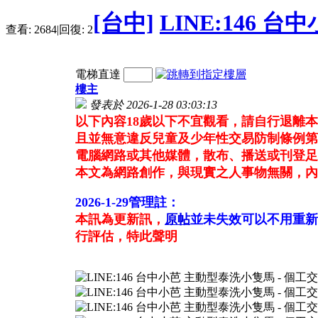
[台中]
LINE:146 
查看:
2684
|
回復:
2
電梯直達
樓主
發表於 2026-1-28 03:03:13
以下內容18歲以下不宜觀看，請自行退離
且並無意違反兒童及少年性交易防制條例第
電腦網路或其他媒體，散布、播送或刊登足
本文為網路創作，與現實之人事物無關，內
2026-1-29管理註：
本訊為更新訊，
原帖
並未失效可以不用重新
行評估，特此聲明