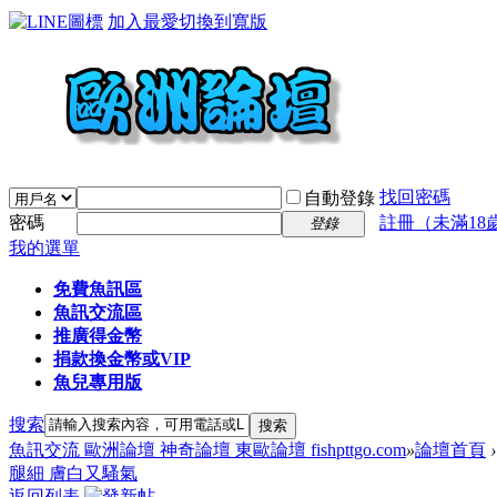
加入最愛
切換到寬版
找回密碼
自動登錄
密碼
註冊（未滿18
登錄
我的選單
免費魚訊區
魚訊交流區
推廣得金幣
捐款換金幣或VIP
魚兒專用版
搜索
搜索
魚訊交流 歐洲論壇 神奇論壇 東歐論壇 fishpttgo.com
»
論壇首頁
›
腿細 膚白又騷氣
返回列表