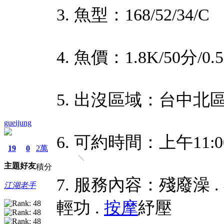
3. 魚型：168/52/34/C
4. 魚價：1.8K/50分/0.
5. 出沒區域：台中北
gueijung
6. 可約時間：上午11:0
19
0
2萬
主題
好友
積分
7. 服務內容：殘廢澡 . 小
江湖老手
輕功 .
按摩
紓壓