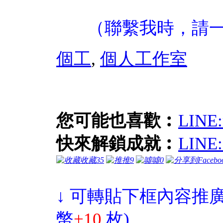
（聯繫我時，請
個工
,
個人工作室
您可能也喜歡︰
LIN
快來解鎖成就︰
LIN
收藏
35
推
9
噓
0
↓ 可轉貼下框內容推廣
幣
+10
枚)