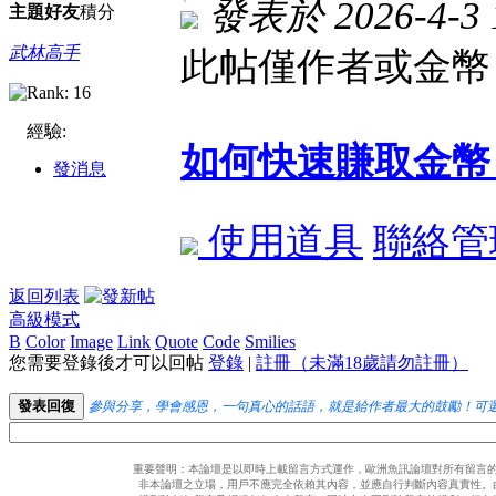
發表於 2026-4-3 1
主題
好友
積分
武林高手
此帖僅作者或金幣 
經驗:
如何快速賺取金幣
發消息
使用道具
聯絡管
返回列表
高級模式
B
Color
Image
Link
Quote
Code
Smilies
您需要登錄後才可以回帖
登錄
|
註冊（未滿18歲請勿註冊）
發表回復
參與分享，學會感恩，一句真心的話語，就是給作者最大的鼓勵！可
重要聲明：本論壇是以即時上載留言方式運作，歐洲魚訊論壇對所有留言
非本論壇之立場，用戶不應完全依賴其內容，並應自行判斷內容真實性。