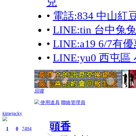
兒
•
電話:834 中山
•
LINE:tin 台中兔
•
LINE:a19 6/
•
LINE:yu0 西屯
回復
使用道具
聯絡管理員
kimejacky
頭香
1
0
7494