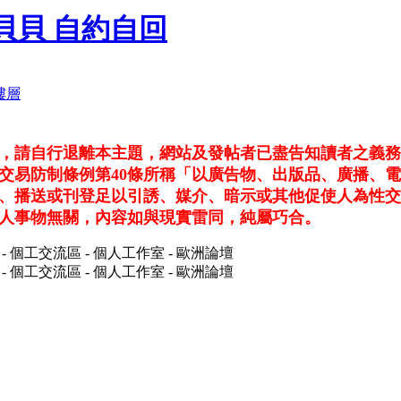
台中貝貝 自約自回
看，請自行退離本主題，網站及發帖者已盡告知讀者之義
交易防制條例第40條所稱「以廣告物、出版品、廣播、
、播送或刊登足以引誘、媒介、暗示或其他促使人為性交
人事物無關，內容如與現實雷同，純屬巧合。