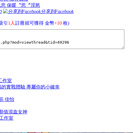
台南思思 保暖〝思〞淫慾
0
分享到Facebook
吸引
1人
註冊就可獲得 金幣
+10
枚)
人工作室
 性福的實戰體驗 專屬你的小確幸
龍筋 佳怡
超高顏值混血女神
美容工作室