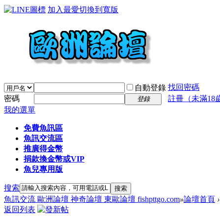
加入最愛
切換到寬版
找回密碼
自動登錄
密碼
註冊（未滿18
登錄
我的選單
免費魚訊區
魚訊交流區
推廣得金幣
捐款換金幣或VIP
魚兒專用版
搜索
搜索
魚訊交流 歐洲論壇 神奇論壇 東歐論壇 fishpttgo.com
»
論壇首頁
›
返回列表