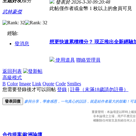
主題
好友
積分
發表於 2026-3-30 09:20:48
此帖僅作者或金幣 1 枚以上的會員可見
武林豪傑
經驗:
想更快速累積積分？ 現正推出全新經驗
發消息
使用道具
聯絡管理員
返回列表
高級模式
B
Color
Image
Link
Quote
Code
Smilies
您需要登錄後才可以回帖
登錄
|
註冊（未滿18歲請勿註冊）
發表回復
參與分享，學會感恩，一句真心的話語，就是給作者最大的鼓勵！可
重要聲明：本論壇是以即時上載
非本論壇之立場，用戶不應完全
權刪除任何留言及拒絕任何人士
合作提案
|
歐洲論壇