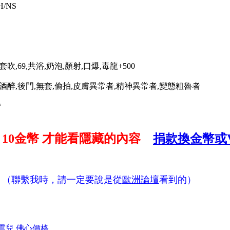
H/NS
吹,69,共浴,奶泡,顏射,口爆,毒龍+500
毒酒醉,後門,無套,偷拍,皮膚異常者,精神異常者,變態粗魯者
*
付
10金幣
才能看隱藏的內容
捐款換金幣或V
（聯繫我時，請一定要說是從
歐洲論壇
看到的）
台中雲兒 佛心價格