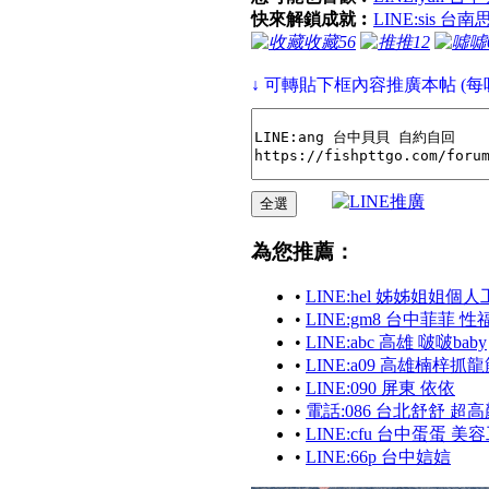
快來解鎖成就︰
LINE:sis 
收藏
56
推
12
噓
↓ 可轉貼下框內容推廣本帖 (每
為您推薦：
•
LINE:hel 姊姊姐姐個
•
LINE:gm8 台中菲菲
•
LINE:abc 高雄 啵啵baby
•
LINE:a09 高雄楠梓抓
•
LINE:090 屏東 依依
•
電話:086 台北舒舒 
•
LINE:cfu 台中蛋蛋 
•
LINE:66p 台中娮娮