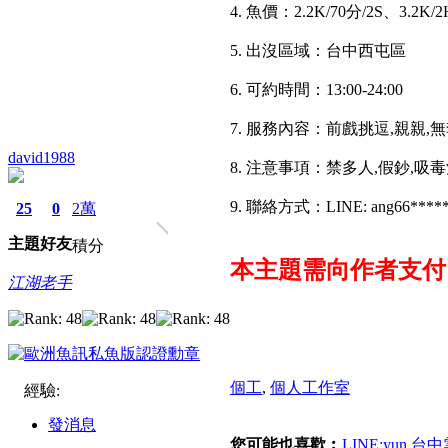
4. 魚價：2.2K/70分/2S、3.2K/2
5. 出沒區域：台中西屯區
6. 可約時間：13:00-24:00
7. 服務內容：前戲挑逗,親親,無套
david1988
8. 注意事項：禁多人,假鈔,吸
9. 聯絡方式：LINE: ang66****
25
0
2萬
主題
好友
積分
本主題需向作者支
江湖老手
個工
,
個人工作室
經驗:
發消息
您可能也喜歡︰
LINE:yun 