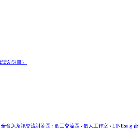
歲請勿註冊）
全台魚茶訊交流討論區
›
個工交流區 - 個人工作室
›
LINE:an