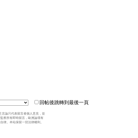
回帖後跳轉到最後一頁
之言論只代表留言者個人意見，並
全監察所有即時留言，歐洲論壇有
請自律。本站保留一切法律權利。