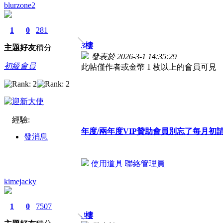
blurzone2
1
0
281
3
樓
主題
好友
積分
發表於 2026-3-1 14:35:29
初級會員
此帖僅作者或金幣 1 枚以上的會員可見
經驗:
年度/兩年度VIP贊助會員別忘了每月
發消息
使用道具
聯絡管理員
kimejacky
1
0
7507
4
樓