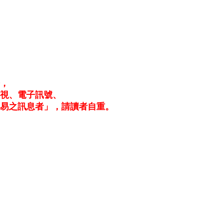
務，
電視、電子訊號、
易之訊息者」，請讀者自重。