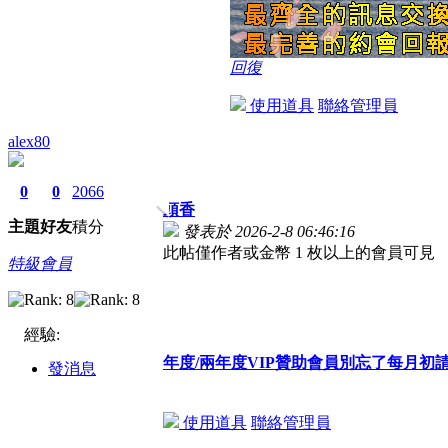
回復
使用道具
聯絡管理員
alex80
0
0
2066
頭香
主題
好友
積分
發表於 2026-2-8 06:46:16
此帖僅作者或金幣 1 枚以上的會員可見
特級會員
經驗:
年度/兩年度VIP贊助會員別忘了每月
發消息
使用道具
聯絡管理員