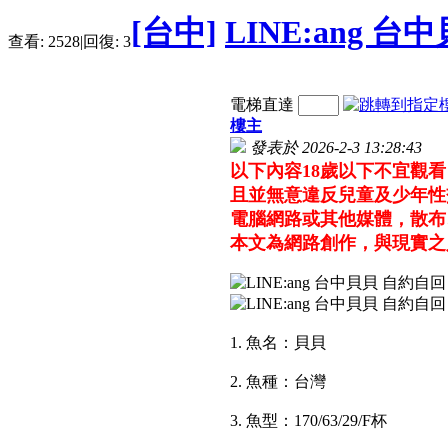
[台中]
LINE:ang 
查看:
2528
|
回復:
3
電梯直達
樓主
發表於 2026-2-3 13:28:43
以下內容18歲以下不宜觀
且並無意違反兒童及少年性
電腦網路或其他媒體，散布
本文為網路創作，與現實之
1. 魚名：貝貝
2. 魚種：台灣
3. 魚型：170/63/29/F杯