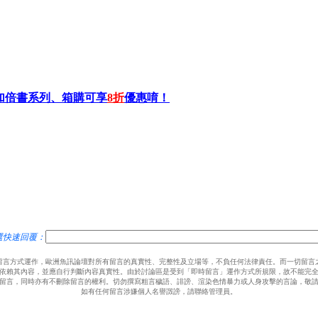
加倍書系列、箱購可享
8折
優惠唷！
選快速回覆：
留言方式運作，歐洲魚訊論壇對所有留言的真實性、完整性及立場等，不負任何法律責任。而一切留言
依賴其內容，並應自行判斷內容真實性。由於討論區是受到「即時留言」運作方式所規限，故不能完
留言，同時亦有不刪除留言的權利。切勿撰寫粗言穢語、誹謗、渲染色情暴力或人身攻擊的言論，敬
如有任何留言涉嫌個人名譽譭謗，請聯絡管理員。