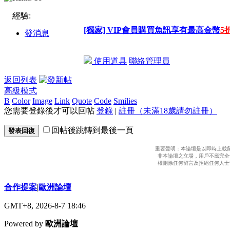
經驗:
[獨家] VIP會員購買魚訊享有最高金幣
5
發消息
使用道具
聯絡管理員
返回列表
高級模式
B
Color
Image
Link
Quote
Code
Smilies
您需要登錄後才可以回帖
登錄
|
註冊（未滿18歲請勿註冊）
回帖後跳轉到最後一頁
發表回復
重要聲明：本論壇是以即時上載
非本論壇之立場，用戶不應完全
權刪除任何留言及拒絕任何人士
合作提案
|
歐洲論壇
GMT+8, 2026-8-7 18:46
Powered by
歐洲論壇