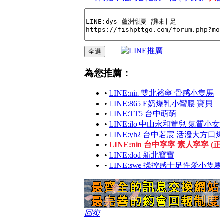
為您推薦：
•
LINE:nin 雙北裕寧 骨感小隻馬
•
LINE:865 E奶爆乳小蠻腰 寶貝
•
LINE:TT5 台中萌萌
•
LINE:ilo 中山永和萱兒 氣質小
•
LINE:yh2 台中若宸 活潑大
•
LINE:nin 台中寧寧 素人寧寧 (
•
LINE:dod 新北寶寶
•
LINE:swe 操控感十足性愛小隻
回復