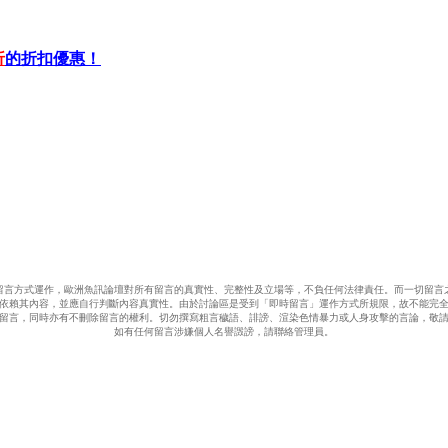
折
的折扣優惠！
留言方式運作，歐洲魚訊論壇對所有留言的真實性、完整性及立場等，不負任何法律責任。而一切留言
依賴其內容，並應自行判斷內容真實性。由於討論區是受到「即時留言」運作方式所規限，故不能完
留言，同時亦有不刪除留言的權利。切勿撰寫粗言穢語、誹謗、渲染色情暴力或人身攻擊的言論，敬
如有任何留言涉嫌個人名譽譭謗，請聯絡管理員。