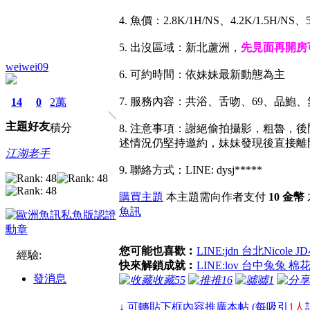
4. 魚價：2.8K/1H/NS、4.2K/1.5H/
5. 出沒區域：新北蘆洲，
先見面再開房
weiwei09
6. 可約時間：依妹妹最新動態為主
7. 服務內容：共浴、舌吻、69、品鮑
14
0
2萬
主題
好友
積分
8. 注意事項：謝絕偷拍攝影，粗魯
述情況仍堅持邀約，妹妹發現後直接離
江湖老手
9. 聯絡方式：LINE: dysj*****
購買主題
本主題需向作者支付
10 金幣
魚訊
您可能也喜歡︰
LINE:jdn 台北Nicole 
經驗:
快來解鎖成就︰
LINE:lov 台中兔兔 
發消息
收藏
55
推
16
噓
1
↓ 可轉貼下框內容推廣本帖 (每吸引
1人