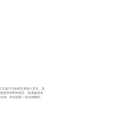
之言論只代表留言者個人意見，並
全監察所有即時留言，歐洲論壇有
請自律。本站保留一切法律權利。