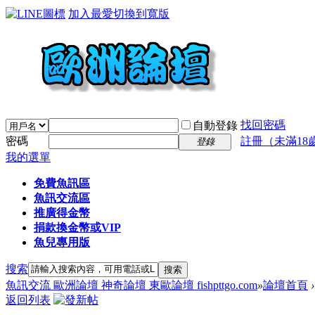
加入最愛
切換到寬版
找回密碼
自動登錄
密碼
註冊（未滿18
登錄
我的選單
免費魚訊區
魚訊交流區
推廣得金幣
捐款換金幣或VIP
魚兒專用版
搜索
搜索
魚訊交流 歐洲論壇 神奇論壇 東歐論壇 fishpttgo.com
»
論壇首頁
›
返回列表