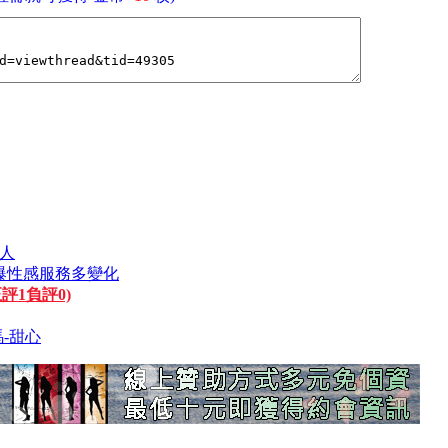
女人
方口爆性感服務多變化
正評1負評0)
馬-甜心