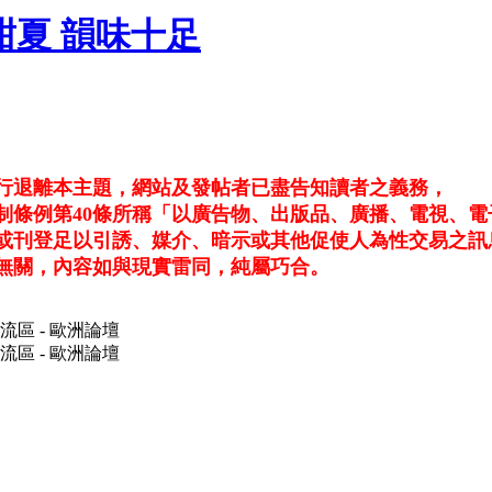
蘆洲甜夏 韻味十足
自行退離本主題，網站及發帖者已盡告知讀者之義務，
制條例第40條所稱「以廣告物、出版品、廣播、電視、電
或刊登足以引誘、媒介、暗示或其他促使人為性交易之訊
無關，內容如與現實雷同，純屬巧合。