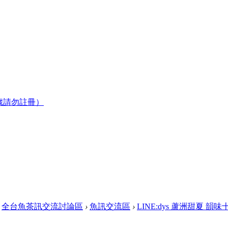
歲請勿註冊）
全台魚茶訊交流討論區
›
魚訊交流區
›
LINE:dys 蘆洲甜夏 韻味