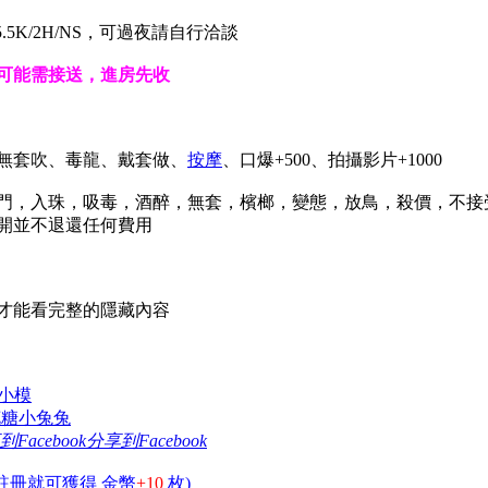
NS、5.5K/2H/NS，可過夜請自行洽談
可能需接送，進房先收
、無套吹、毒龍、戴套做、
按摩
、口爆+500、拍攝影片+1000
，後門，入珠，吸毒，酒醉，無套，檳榔，變態，放鳥，殺價，不
開並不退還任何費用
才能看完整的隱藏內容
JD小模
棉花糖小兔兔
分享到Facebook
註冊就可獲得 金幣
+10
枚)