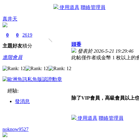
使用道具
聯絡管理員
真井天
0
0
2619
頭香
主題
好友
積分
發表於 2026-5-21 19:29:46
進階會員
此帖僅作者或金幣 1 枚以上的
經驗:
除了VIP會員，高級會員以上
發消息
使用道具
聯絡管理員
noknow9527