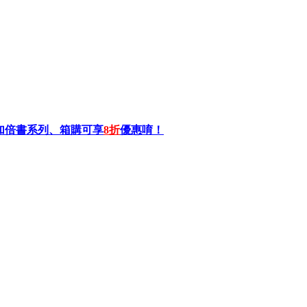
加倍書系列、箱購可享
8折
優惠唷！