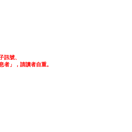
子訊號、
息者」，請讀者自重。