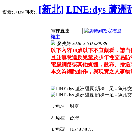
[新北]
LINE:dys 
查看:
3029
|
回復:
3
電梯直達
樓主
發表於 2026-2-5 05:39:38
以下內容18歲以下不宜觀看，請
且並無意違反兒童及少年性交易防
電腦網路或其他媒體，散布、播送
本文為網路創作，與現實之人事物
1. 魚名：甜夏
2. 魚種：台灣
3. 魚型：162/56/40/C