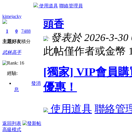
使用道具
聯絡管理員
kimejacky
頭香
1
0
7488
發表於 2026-3-30 
主題
好友
積分
此帖僅作者或金幣 
武林高手
[獨家] VIP會
經驗:
發消
優惠！
息
使用道具
聯絡管
返回列表
高級模式