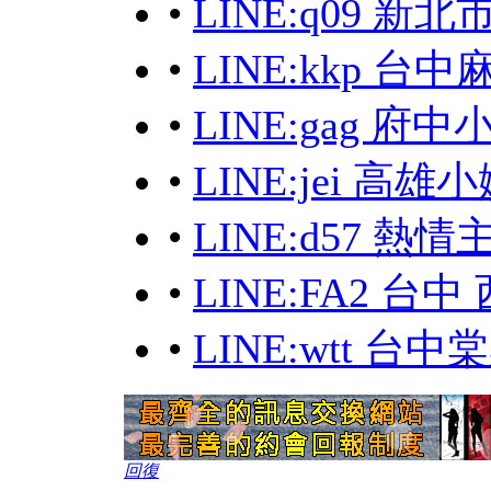
•
LINE:q09 新
•
LINE:kkp 台
•
LINE:gag 
•
LINE:jei 高
•
LINE:d57 熱
•
LINE:FA2 台
•
LINE:wtt 
回復