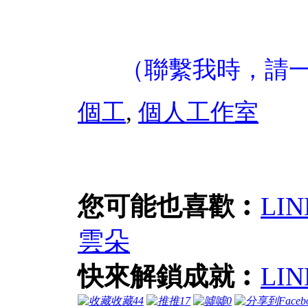
（聯繫我時，請
個工
,
個人工作室
您可能也喜歡︰
LI
雲朵
快來解鎖成就︰
LI
收藏
44
推
17
噓
0