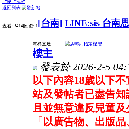
〝思〞淫慾
返回列表
[台南]
LINE:sis 
查看:
3414
|
回復:
1
電梯直達
樓主
發表於 2026-2-5 04:
以下內容18歲以下
站及發帖者已盡告知
且並無意違反兒童及
「以廣告物、出版品