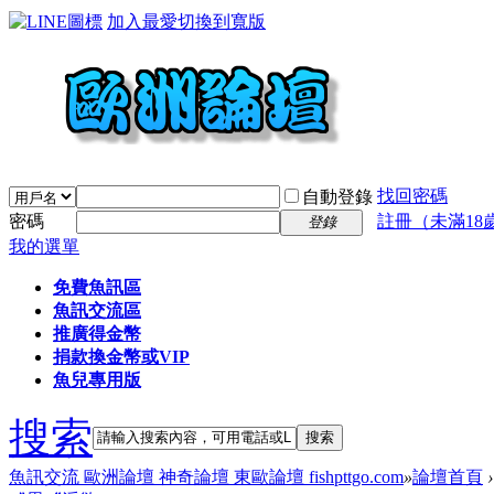
加入最愛
切換到寬版
找回密碼
自動登錄
密碼
註冊（未滿18
登錄
我的選單
免費魚訊區
魚訊交流區
推廣得金幣
捐款換金幣或VIP
魚兒專用版
搜索
搜索
魚訊交流 歐洲論壇 神奇論壇 東歐論壇 fishpttgo.com
»
論壇首頁
›