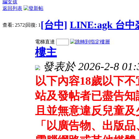
編女孩
返回列表
[台中]
LINE:agk 
查看:
2572
|
回復:
1
電梯直達
樓主
發表於 2026-2-8 01:
以下內容18歲以下
站及發帖者已盡告知
且並無意違反兒童及
「以廣告物、出版品