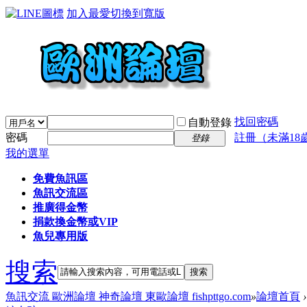
加入最愛
切換到寬版
找回密碼
自動登錄
密碼
註冊（未滿18
登錄
我的選單
免費魚訊區
魚訊交流區
推廣得金幣
捐款換金幣或VIP
魚兒專用版
搜索
搜索
魚訊交流 歐洲論壇 神奇論壇 東歐論壇 fishpttgo.com
»
論壇首頁
›