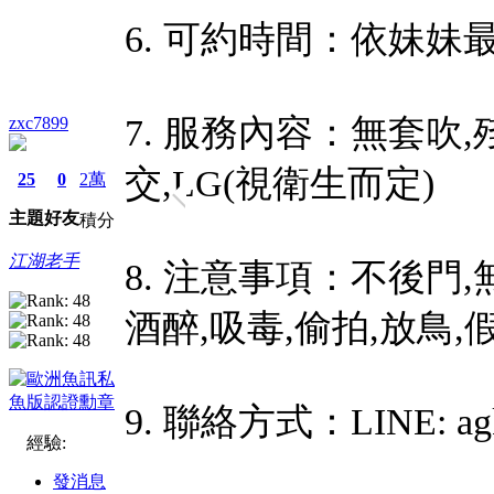
6. 可約時間：依妹妹
7. 服務內容：無套吹,殘
zxc7899
交,LG(視衛生而定)
25
0
2萬
主題
好友
積分
江湖老手
8. 注意事項：不後門,
酒醉,吸毒,偷拍,放鳥,
9. 聯絡方式：LINE: agk
經驗:
發消息