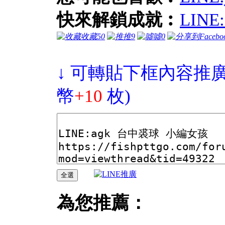
快來解鎖成就︰
LIN
收藏
50
推
9
噓
0
↓ 可轉貼下框內容推廣
幣
+10
枚)
為您推薦：