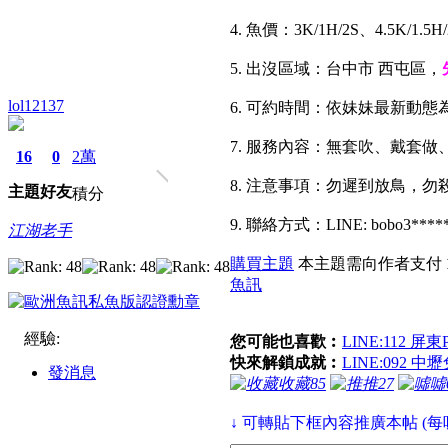
4. 魚價：3K/1H/2S、4.5K/1
5. 出沒區域：台中市 西屯區，
lol12137
6. 可約時間：依妹妹最新動態
7. 服務內容：無套吹、戴套做
16
0
2萬
8. 注意事項：勿遲到放鳥，
主題
好友
積分
9. 聯絡方式：LINE: bobo3****
江湖老手
購買主題
本主題需向作者支付
魚訊
經驗:
您可能也喜歡︰
LINE:112 屏東
快來解鎖成就︰
LINE:092
發消息
收藏
85
推
27
噓
↓ 可轉貼下框內容推廣本帖 (每