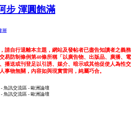
台中阿步 渾圓飽滿
看，請自行退離本主題，網站及發帖者已盡告知讀者之義
交易防制條例第40條所稱「以廣告物、出版品、廣播、
、播送或刊登足以引誘、媒介、暗示或其他促使人為性交
人事物無關，內容如與現實雷同，純屬巧合。