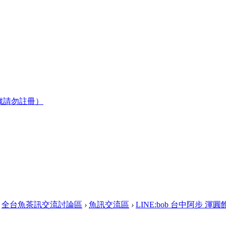
歲請勿註冊）
全台魚茶訊交流討論區
›
魚訊交流區
›
LINE:bob 台中阿步 渾圓