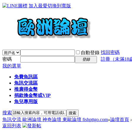
加入最愛
切換到寬版
找回密碼
自動登錄
密碼
註冊（未滿18
登錄
我的選單
免費魚訊區
魚訊交流區
推廣得金幣
捐款換金幣或VIP
魚兒專用版
搜索
搜索
魚訊交流 歐洲論壇 神奇論壇 東歐論壇 fishpttgo.com
»
論壇首頁
›
返回列表