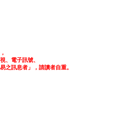
務，
電視、電子訊號、
易之訊息者」，請讀者自重。