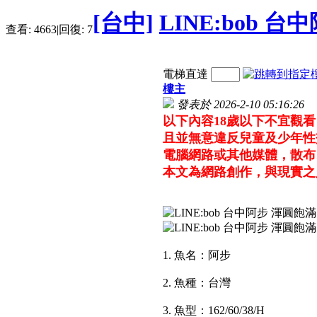
[台中]
LINE:bob 
查看:
4663
|
回復:
7
電梯直達
樓主
發表於 2026-2-10 05:16:26
以下內容18歲以下不宜觀
且並無意違反兒童及少年性
電腦網路或其他媒體，散布
本文為網路創作，與現實之
1. 魚名：阿步
2. 魚種：台灣
3. 魚型：162/60/38/H