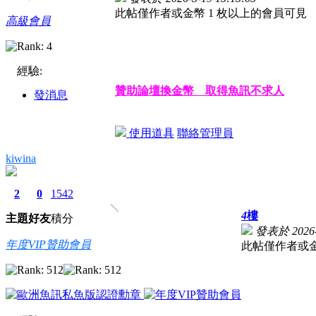
此帖僅作者或金幣 1 枚以上的會員可見
高級會員
經驗:
贊助論壇換金幣 取得魚訊不求人
發消息
使用道具
聯絡管理員
kiwina
2
0
1542
4
樓
主題
好友
積分
發表於 2026-5
年度VIP贊助會員
此帖僅作者或金