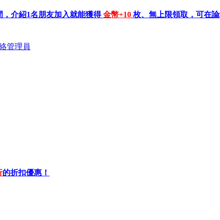
間，介紹1名朋友加入就能獲得
金幣+10
枚、無上限領取，可在論壇
絡管理員
折
的折扣優惠！