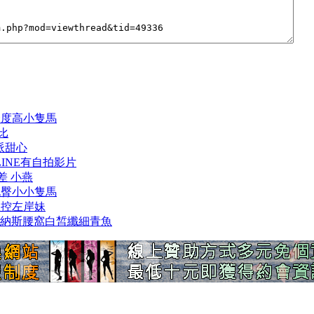
配合度高小隻馬
比
海派甜心
 LINE有自拍影片
兼差 小燕
蜜桃臀小小隻馬
顏值控左岸妹
洲菲 維納斯腰窩白皙纖細青魚