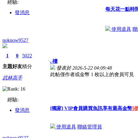
經驗:
每天花一點時
發消息
使用道具
聯
noknow9527
1
0
5022
5
樓
主題
好友
積分
發表於 2026-5-22 04:09:48
此帖僅作者或金幣 1 枚以上的會員可見
武林高手
經驗:
[獨家] VIP會員購買魚訊享有最高金幣
5
發消息
使用道具
聯絡管理員
noknow9527