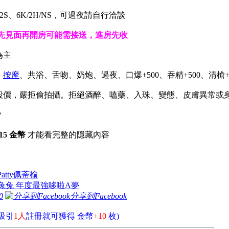
.5H/2S、6K/2H/NS，可過夜請自行洽談
先見面再開房可能需接送，進房先收
為主
、
按摩
、共浴、舌吻、奶炮、過夜、口爆+500、吞精+500、清槍+5
勿殺價，嚴拒偷拍攝。拒絕酒醉、嗑藥、入珠、變態、皮膚異常
*
15 金幣
才能看完整的隱藏內容
Patty佩蒂榆
 中壢兔兔 年度最強哆啦A夢
0
分享到Facebook
吸引
1人
註冊就可獲得 金幣
+10
枚)