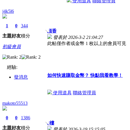
使用道具
聯絡管理員
j4k5l6
1
0
344
頭香
主題
好友
積分
發表於 2026-3-2 21:04:27
此帖僅作者或金幣 1 枚以上的會員可見
初級會員
經驗:
如何快速賺取金幣？ 快點我看教學！
發消息
使用道具
聯絡管理員
makoto55513
0
0
1386
3
樓
主題
好友
積分
發表於 2026-3-19 15:15:05