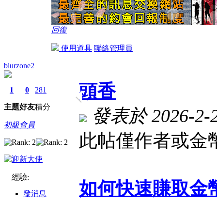
回復
使用道具
聯絡管理員
blurzone2
頭香
1
0
281
主題
好友
積分
發表於 2026-2-28
初級會員
此帖僅作者或金幣
經驗:
如何快速賺取金
發消息