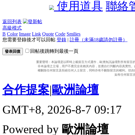
使用道具
聯絡
返回列表
高級模式
B
Color
Image
Link
Quote
Code
Smilies
您需要登錄後才可以回帖
登錄
|
註冊（未滿18歲請勿註冊）
回帖後跳轉到最後一頁
發表回復
重要聲明：本論壇是以即時上載留言方式運作，歐洲魚訊論壇對所有留言
非本論壇之立場，用戶不應完全依賴其內容，並應自行判斷內容真實性。
權刪除任何留言及拒絕任何人士留言，同時亦有不刪除留言的權利。切勿
如有任何留言
合作提案
|
歐洲論壇
GMT+8, 2026-8-7 09:17
Powered by
歐洲論壇