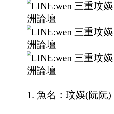
1. 魚名：玟媖(阮阮)