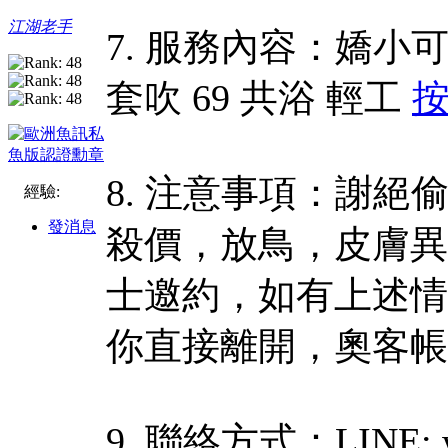
江湖老手
7. 服務內容：嬌小可
套吹 69 共浴 輕工
8. 注意事項：謝
經驗:
發消息
殺價，放鳥，皮膚異
士邀約，如有上述情
你直接離開，奧客帳
9. 聯絡方式：LINE: w