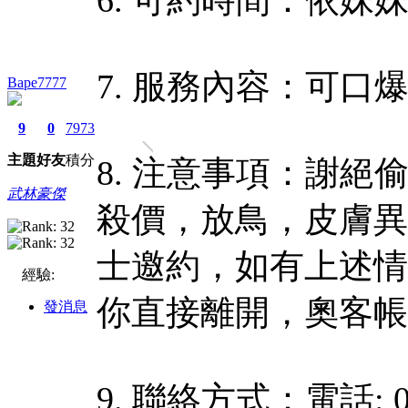
7. 服務內容：可
Bape7777
9
0
7973
主題
好友
積分
8. 注意事項：謝
武林豪傑
殺價，放鳥，皮膚異
士邀約，如有上述情
經驗:
你直接離開，奧客帳
發消息
9. 聯絡方式：電話: 09