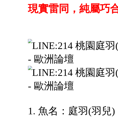
現實雷同，純屬巧
1. 魚名：庭羽(羽兒)