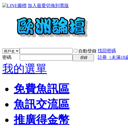
加入最愛
切換到寬版
找回密碼
自動登錄
密碼
註冊（未滿18
登錄
我的選單
免費魚訊區
魚訊交流區
推廣得金幣