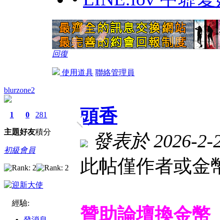
回復
使用道具
聯絡管理員
blurzone2
頭香
1
0
281
主題
好友
積分
發表於 2026-2-28
初級會員
此帖僅作者或金幣
經驗:
贊助論壇換金幣
發消息