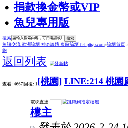
捐款換金幣或VIP
魚兒專用版
搜索
搜索
魚訊交流 歐洲論壇 神奇論壇 東歐論壇 fishpttgo.com
»
論壇首頁
›
飽
返回列表
[桃園]
LINE:214 
查看:
4667
|
回復:
1
電梯直達
樓主
發表於 2026-2-24 10