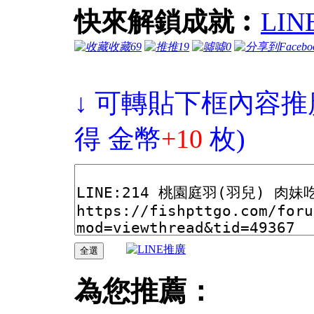
快來解鎖成就︰
LI
收藏
69
推
19
噓
0
↓ 可轉貼下框內容推
得 金幣
+10
枚)
為您推薦：