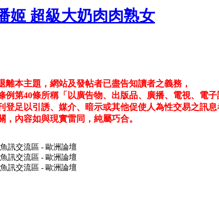
三重潘姬 超級大奶肉肉熟女
行退離本主題，網站及發帖者已盡告知讀者之義務，
條例第40條所稱「以廣告物、出版品、廣播、電視、電子
刊登足以引誘、媒介、暗示或其他促使人為性交易之訊息
關，內容如與現實雷同，純屬巧合。