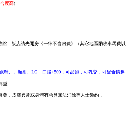
配合度高
)
)；旅館、飯店請先開房《一律不含房費》（其它地區酌收車馬費以
跟鞋、、顏射、LG，口爆+500，可品鮑，可乳交，可配合情趣
尊重
受嗑藥，皮膚異常或身體有惡臭無法消除等人士邀約，