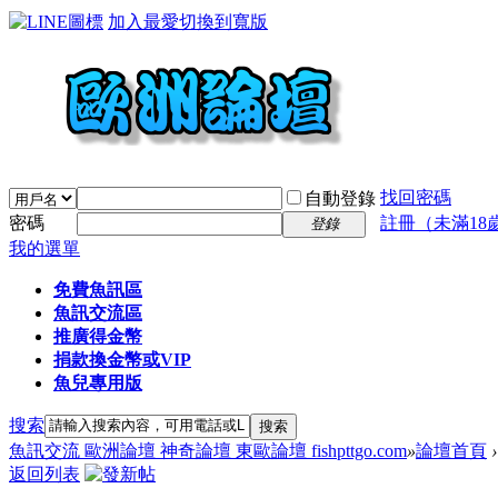
加入最愛
切換到寬版
找回密碼
自動登錄
密碼
註冊（未滿18
登錄
我的選單
免費魚訊區
魚訊交流區
推廣得金幣
捐款換金幣或VIP
魚兒專用版
搜索
搜索
魚訊交流 歐洲論壇 神奇論壇 東歐論壇 fishpttgo.com
»
論壇首頁
›
返回列表