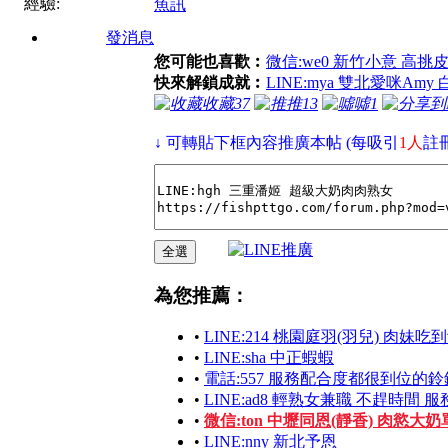
經驗:
魚訊
發消息
您可能也喜歡︰
微信:we0 新竹小意 高挑
快來解鎖成就︰
LINE:mya 雙北愛咪A
收藏
37
推
13
噓
1
↓ 可轉貼下框內容推廣本帖 (每吸引
1人
註
為您推薦：
•
LINE:214 桃園庭羽(羽兒) 肉妹吃
•
LINE:sha 中正蝦蝦
•
電話:557 服務配合度都很到位的鈴
•
LINE:ad8 輕熟女兼職 不趕時間 
•
微信:ton 中壢同恩(靜香) 肉慾大奶
•
LINE:nny 新北予恩