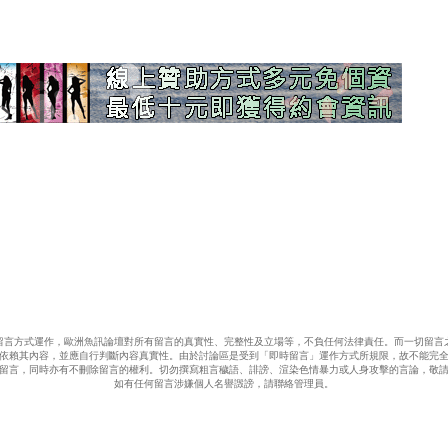
留言方式運作，歐洲魚訊論壇對所有留言的真實性、完整性及立場等，不負任何法律責任。而一切留言
依賴其內容，並應自行判斷內容真實性。由於討論區是受到「即時留言」運作方式所規限，故不能完
留言，同時亦有不刪除留言的權利。切勿撰寫粗言穢語、誹謗、渲染色情暴力或人身攻擊的言論，敬
如有任何留言涉嫌個人名譽譭謗，請聯絡管理員。