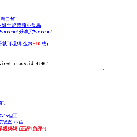
皮膚白皙
my 白嫩年輕蘿莉小隻馬
分享到Facebook
冊就可獲得 金幣
+10
枚)
到飽
鈴1s個工
服務認真 小蓮
單親媽媽 (正評1負評0)