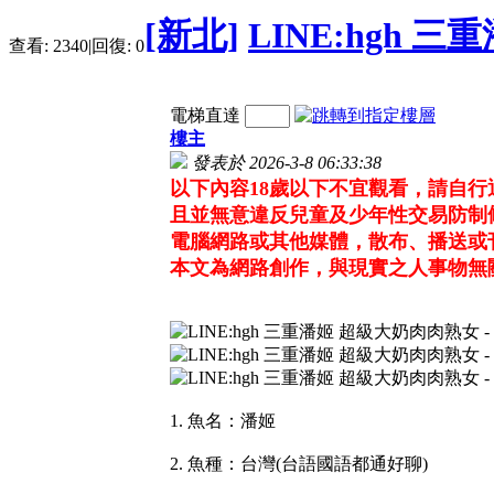
[新北]
LINE:hgh 
查看:
2340
|
回復:
0
電梯直達
樓主
發表於 2026-3-8 06:33:38
以下內容18歲以下不宜觀看，請自
且並無意違反兒童及少年性交易防制
電腦網路或其他媒體，散布、播送或
本文為網路創作，與現實之人事物無
1. 魚名：潘姬
2. 魚種：台灣(台語國語都通好聊)