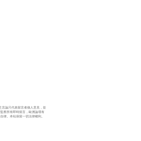
之言論只代表留言者個人意見，並
全監察所有即時留言，歐洲論壇有
請自律。本站保留一切法律權利。