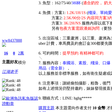
3. 魚型：162/75/40/
38I杯
(
適合奶控， 奶
4. 魚價：方案1:
1.2K/1H/1S
(
殘澡、單純愛
方案2:
2.5K/90分/2S 內容同方案3
方案3:
3K/2H/NS
服務內容以底下
另有
包夜方案需跟潘姬詢問
（要預
5. 出沒區域：三重蘆洲，以三重、蘆洲
ww8437888
uber 計費，車馬費及約會訂金300都要先
16
0
2萬
6. 可約時間：
提早預約 有精神都可約
主題
好友
積分
7. 服務內容：
泰國浴、素股、殘澡、口爆
用品（需全新）
，
江湖老手
以上服務並非標準服務，如有衛生疑慮或
8. 注意事項：謝絕偷拍攝影，粗魯，
如有上述情況仍堅持邀約，妹妹發現後直
9. 聯絡方式：LINE: hghg*****
購買主題
本主題需向作者支付
10 金幣
才