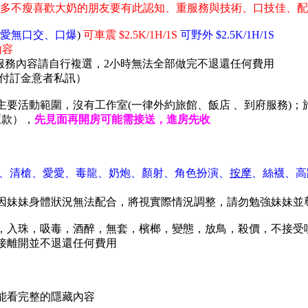
大多不瘦喜歡大奶的朋友要有此認知、重服務與技術、口技佳、
愛無口交、口爆
)
可車震 $2.5K/1H/1S
可野外 $2.5K/1H/1S
內容
服務內容請自行複選，2小時無法全部做完不退還任何費用
付訂金意者私訊）
為主要活動範圍，沒有工作室(一律外約旅館、飯店 、到府服務
匯款），
先見面再開房可能需接送，進房先收
 、清槍、愛愛、毒龍、奶炮、顏射、角色扮演、
按摩
、絲襪、高
因妹妹身體狀況無法配合，將視實際情況調整，請勿勉強妹妹並
後門，入珠，吸毒，酒醉，無套，檳榔，變態，放鳥，殺價，不接
接離開並不退還任何費用
能看完整的隱藏內容