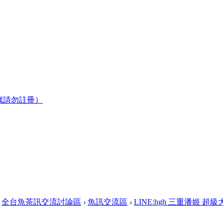
歲請勿註冊）
全台魚茶訊交流討論區
›
魚訊交流區
›
LINE:hgh 三重潘姬 