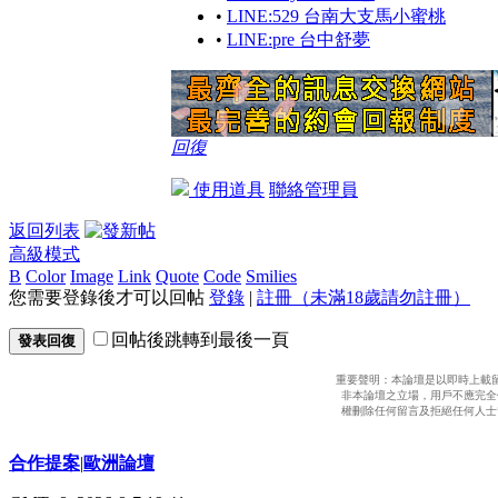
•
LINE:529 台南大支馬小蜜桃
•
LINE:pre 台中舒夢
回復
使用道具
聯絡管理員
返回列表
高級模式
B
Color
Image
Link
Quote
Code
Smilies
您需要登錄後才可以回帖
登錄
|
註冊（未滿18歲請勿註冊）
回帖後跳轉到最後一頁
發表回復
重要聲明：本論壇是以即時上載
非本論壇之立場，用戶不應完全
權刪除任何留言及拒絕任何人士
合作提案
|
歐洲論壇