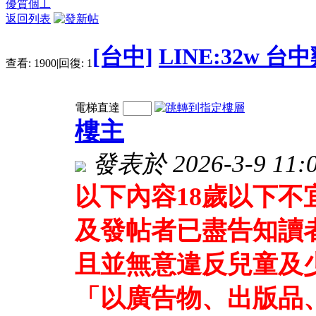
優質個工
返回列表
[台中]
LINE:32w 
查看:
1900
|
回復:
1
電梯直達
樓主
發表於 2026-3-9 11:0
以下內容18歲以下
及發帖者已盡告知讀
且並無意違反兒童及
「以廣告物、出版品