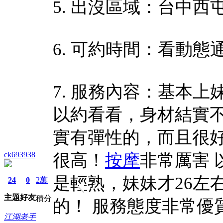
5. 出沒區域：台中西
6. 可約時間：看動態通常 
7. 服務內容：基本
以約看看，身材結實
實有彈性的，而且很
ck693938
很高！
按摩
非常厲害
是輕熟，妹妹才26左
24
0
2萬
主題
好友
積分
的！ 服務態度非常優
江湖老手