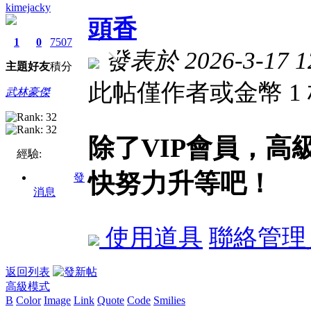
kimejacky
頭香
1
0
7507
發表於 2026-3-17 12
主題
好友
積分
此帖僅作者或金幣 1
武林豪傑
除了VIP會員，
經驗:
快努力升等吧！
發
消息
使用道具
聯絡管理
返回列表
高級模式
B
Color
Image
Link
Quote
Code
Smilies