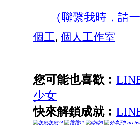
（聯繫我時，請
個工
,
個人工作室
您可能也喜歡︰
LI
少女
快來解鎖成就︰
LI
收藏
34
推
11
噓
0