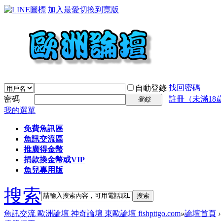
加入最愛
切換到寬版
找回密碼
自動登錄
密碼
註冊（未滿18
登錄
我的選單
免費魚訊區
魚訊交流區
推廣得金幣
捐款換金幣或VIP
魚兒專用版
搜索
搜索
魚訊交流 歐洲論壇 神奇論壇 東歐論壇 fishpttgo.com
»
論壇首頁
›