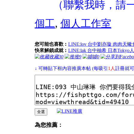
（聯繫我時，請
個工
,
個人工作室
您可能也喜歡︰
LINE:lov 台中劉亦璇 肉肉天蠍
快來解鎖成就︰
LINE:lak 台中柚希 日本Tokyo
收藏
30
推
9
噓
0
↓ 可轉貼下框內容推廣本帖 (每吸引
1人
註冊就可
為您推薦：