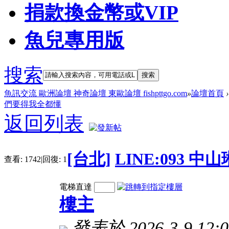
捐款換金幣或VIP
魚兒專用版
搜索
搜索
魚訊交流 歐洲論壇 神奇論壇 東歐論壇 fishpttgo.com
»
論壇首頁
›
們要得我全都懂
返回列表
[台北]
LINE:093 
查看:
1742
|
回復:
1
電梯直達
樓主
發表於 2026-3-9 12:0