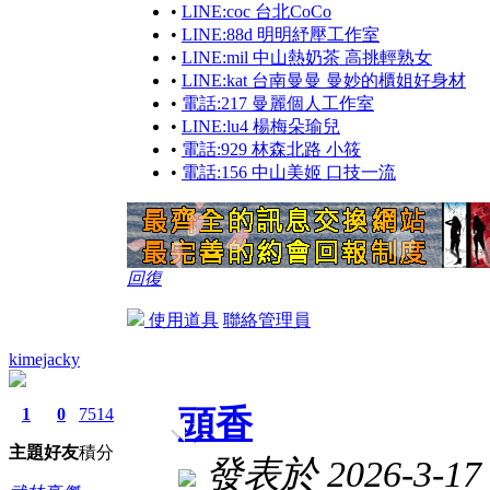
•
LINE:coc 台北CoCo
•
LINE:88d 明明紓壓工作室
•
LINE:mil 中山熱奶茶 高挑輕熟女
•
LINE:kat 台南曼曼 曼妙的櫃姐好身材
•
電話:217 曼麗個人工作室
•
LINE:lu4 楊梅朵瑜兒
•
電話:929 林森北路 小筱
•
電話:156 中山美姬 口技一流
回復
使用道具
聯絡管理員
kimejacky
頭香
1
0
7514
主題
好友
積分
發表於 2026-3-17 