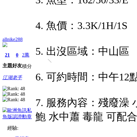
4. 魚價：3.3K/1H/1S
allnike288
5. 出沒區域：中山區
21
0
2萬
主題
好友
積分
6. 可約時間：中午12
江湖老手
7. 服務內容：殘廢澡
鮑 水中蕭 毒龍 可配
經驗: