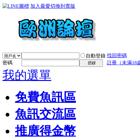
加入最愛
切換到寬版
找回密碼
自動登錄
密碼
註冊（未滿18
登錄
我的選單
免費魚訊區
魚訊交流區
推廣得金幣